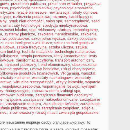
ngowa
,
przestrzeń publiczna
,
przestrzeń wirtualna
,
przyjazna
iczna
,
psychologia nastolatków
,
psychologia stosowana
,
tystyczne
,
relacje biznesowe
,
rewitalizacja
,
roboty domowe
,
estycje
,
rozliczenia podatkowe
,
rozmowy kwalifikacyjne
,
alny
,
rynek nieruchomości
,
salon spa
,
samorządność
,
seed
y
,
smart city technologie
,
spedycja międzynarodowa
,
eczności lokalne
,
spot reklamowy
,
startupy technologiczne
,
ta
,
systemy płatnicze
,
szkolenia menedżerskie
,
szkolenia
ictwo podstawowe
,
szkolnictwo wyższe
,
szkoły policealne
,
ztuczna inteligencja w kulturze
,
sztuczna inteligencja w
a ludowa
,
sztuka tradycyjna
,
sztuka uliczna
,
sztuka
eam building
,
techniki malarskie
,
technologie materiałowe
,
jalistyczna
,
terapia poznawcza
,
testy kosmetyczne
,
testy
otówkowe
,
transformacja cyfrowa
,
transport autonomiczny
,
ki
,
transport publiczny
,
trend ekonomiczny
,
ubezpieczenia
rowotne prywatne
,
umowy handlowe
,
usługi charytatywne
,
żytkowanie produktów finansowych
,
VR gaming
,
warsztat
arsztaty kulinarne
,
warsztaty marketingowe
,
warsztaty
iarstwo
,
wirtualna rzeczywistość
,
wizyty lekarskie
,
wsparcie
,
współpraca zespołowa
,
wspomaganie rozwoju
,
wynajem
wy motoryzacyjne
,
zabawa w domu
,
zabiegi spa
,
 domowym budżetem
,
zarządzanie finansami osobistymi
,
ie majątkiem
,
zarządzanie makroekonomiczne
,
zarządzanie
em
,
zarządzanie stresem
,
zarządzanie twórcze
,
zarządzanie
ufanie publiczne
,
zdalne zarządzanie zespołem
,
zdjęcia
zieci
,
zrównoważony rozwój miast
,
zwierzęta gospodarskie
óre nieustannie inspiruje osoby planujące wyprawy. To
 spotyka się z prostotą życia, a każda wyprawa może stać