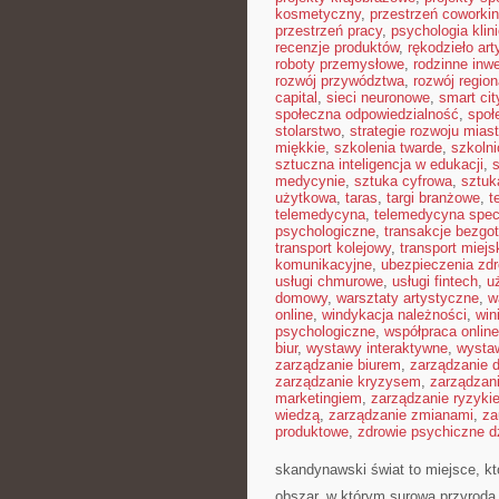
kosmetyczny
,
przestrzeń coworki
przestrzeń pracy
,
psychologia klin
recenzje produktów
,
rękodzieło ar
roboty przemysłowe
,
rodzinne inw
rozwój przywództwa
,
rozwój region
capital
,
sieci neuronowe
,
smart cit
społeczna odpowiedzialność
,
społ
stolarstwo
,
strategie rozwoju mias
miękkie
,
szkolenia twarde
,
szkoln
sztuczna inteligencja w edukacji
,
s
medycynie
,
sztuka cyfrowa
,
sztuk
użytkowa
,
taras
,
targi branżowe
,
t
telemedycyna
,
telemedycyna spec
psychologiczne
,
transakcje bezg
transport kolejowy
,
transport miejs
komunikacyjne
,
ubezpieczenia zd
usługi chmurowe
,
usługi fintech
,
u
domowy
,
warsztaty artystyczne
,
w
online
,
windykacja należności
,
win
psychologiczne
,
współpraca online
biur
,
wystawy interaktywne
,
wysta
zarządzanie biurem
,
zarządzanie
zarządzanie kryzysem
,
zarządzan
marketingiem
,
zarządzanie ryzyki
wiedzą
,
zarządzanie zmianami
,
za
produktowe
,
zdrowie psychiczne d
skandynawski świat to miejsce, kt
obszar, w którym surowa przyroda