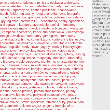
radości.
ukacja miejska
,
edukacja rolnicza
,
edukacja techniczna
,
Wiele osób m
owotna
,
elektromobilność
,
elektronika medyczna
,
festiwale
permanentny
finanse korporacyjne
,
finanse publiczne
,
finansowanie
tkwi w świa
intech
,
folklor regionalny
,
fotografia reklamowa
,
fotografia
zaciskaniu p
y
,
fundusze inkubacyjne
,
gospodarka globalna
,
gospodarka
wydajesz, z
,
gry logiczne
,
hardware PC
,
hebdomada
,
hobby ogrodnicze
,
Dobrym start
ura drogowa
,
inkubatory przedsiębiorczości
,
inkubatory
wydawaj. Ust
inwestowanie małych kwot
,
inwestycje biurowe
,
inwestycje
która automa
,
kampanie społeczne
,
kancelaria podatkowa
,
klimatyzacja
,
chcesz prze
tencje zawodowe
,
komputery gamingowe
,
komputery
pieniędzy,
sp
komunikacja w firmie
,
komunikatory
,
konferencje biznesowe
,
50/30/20 (wy
 zdrowotne
,
konstrukcje budowlane
,
konsultacje społeczne
,
oszczędności
ciowe
,
kopiarki
,
kredyt inwestycyjny
,
kredyty inwestycyjne
,
miesiącach 
ieszkaniowe
,
kryptowaluty inwestycyjne
,
księga gości
,
rośnie, a Ty
ultura organizacyjna
,
kursy specjalistyczne
,
laptopy
,
leasing
radości.
pedia
,
lotniska regionalne
,
magazyny
,
manicure
,
marketing
e biurowe
,
meble ogrodowe
,
mentoring
,
miasta inteligentne
,
mia
,
mikroelektronika
,
mikrofinanse
,
moderacja
,
monitoring
rowia
,
multimedia edukacyjne
,
nowoczesne biuro
,
ochrona
umenta
,
ochrona konsumentów
,
ochrona zdrowia
,
odzież
pieka przedszkolna
,
oprogramowanie biurowe
,
optyka
,
domowe
,
parki logistyczne
,
pasieka
,
pastel
,
pedicure
,
,
piwowarstwo domowe
,
planowanie emerytalne
,
planowanie
,
plastyka użytkowa
,
płatności mobilne
,
podatki lokalne
,
ołeczna
,
pomoc prawna
,
poradnictwo rodzinne
,
porady
średnictwo biznesowe
,
pożyczki pozabankowe
,
praca
,
praca naukowa
,
praca zespołowa online
,
prawo cywilne
prawo lokalne
,
prawo spadkowe
,
private equity
,
profilaktyka
jekty architektoniczne wnętrz
,
projekty funkcjonalne
,
ołeczne
,
projekty społeczne miejskie
,
przemysł