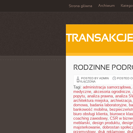
Archiwum
Katego
Strona główna
TRANSAKCJ
RODZINNE PODR
POSTED BY ADMIN
POSTED ON
WYŁĄCZONA
Tagi:
administracja samorządowa
,
medyczne
,
akcesoria ogrodnicze
,
popytu
,
analiza prawna
,
analiza S
architektura miejska
,
archiwizacja
domowa
,
badania laboratoryjne
,
ba
bankowość mobilna
,
bezpieczeńst
biuro obsługi klienta
,
biurowce kla
coaching zawodowy
,
CSR w bizne
meblarski
,
design produktu
,
design
majsterkowanie
,
dobrostan społec
przemysłowy
,
druk reklamowy
,
dru