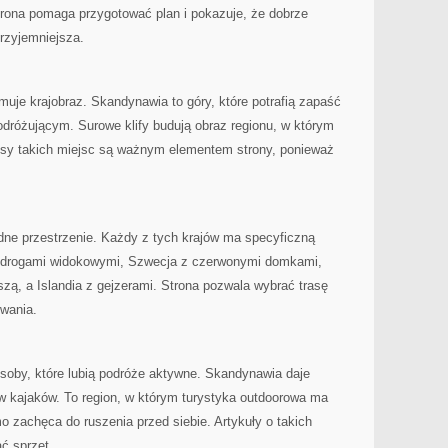
rona pomaga przygotować plan i pokazuje, że dobrze
zyjemniejsza.
muje krajobraz. Skandynawia to góry, które potrafią zapaść
różującym. Surowe klify budują obraz regionu, w którym
pisy takich miejsc są ważnym elementem strony, ponieważ
rodne przestrzenie. Każdy z tych krajów ma specyficzną
 z drogami widokowymi, Szwecja z czerwonymi domkami,
szą, a Islandia z gejzerami. Strona pozwala wybrać trasę
wania.
soby, które lubią podróże aktywne. Skandynawia daje
w kajaków. To region, w którym turystyka outdoorowa ma
 zachęca do ruszenia przed siebie. Artykuły o takich
ć sprzęt.