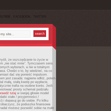
SCRIBE
FACEBOOK
TWITTER
yśli, że oszczędzanie to życie w
m „nie stać mnie”. Tymczasem sens
domych wyborach, a nie w totalnym
asa. Chodzi o to, by wiedzieć, na co
amiast dać się ponieść impulsom.
em jest zasada: najpierw odłóż, potem
al małą, stałą kwotę po wypłacie,
tycznie trafia na osobne konto. Jeśli
testować prosty schemat podziału
rawdź tutaj
w swojej głowie model
datki stałe / przyjemności /
) i dopasuj go do siebie. Po kilku
zobaczysz, że poduszka finansowa
 nadal możesz pozwolić sobie na małe