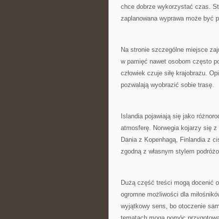
chce dobrze wykorzystać czas. St
zaplanowana wyprawa może być pr
Na stronie szczególne miejsce zaj
w pamięć nawet osobom często pod
człowiek czuje siłę krajobrazu. O
pozwalają wyobrazić sobie trasę.
Islandia pojawiają się jako różno
atmosferę. Norwegia kojarzy się
Dania z Kopenhagą, Finlandia z ci
zgodną z własnym stylem podróżo
Dużą część treści mogą docenić o
ogromne możliwości dla miłośnikó
wyjątkowy sens, bo otoczenie samo
tematach mogą pomóc przygotowa