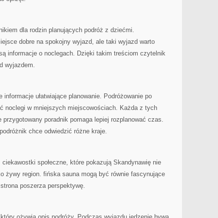
ikiem dla rodzin planujących podróż z dziećmi.
ejsce dobre na spokojny wyjazd, ale taki wyjazd warto
ą informacje o noclegach. Dzięki takim treściom czytelnik
ed wyjazdem.
informacje ułatwiające planowanie. Podróżowanie po
ć noclegi w mniejszych miejscowościach. Każda z tych
 przygotowany poradnik pomaga lepiej rozplanować czas.
 podróżnik chce odwiedzić różne kraje.
ż ciekawostki społeczne, które pokazują Skandynawię nie
ako żywy region. fińska sauna mogą być równie fascynujące
 strona poszerza perspektywę.
, który ożywia opis podróży. Podczas wyjazdu jedzenie bywa