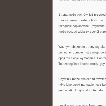
Strona może być również przewodn
Skandynawia często uchodzi za mi
rozsądnie zaplanować. Przydatne s
może poczuć większy spokój prz
Ważnym obszarem strony są także 
północnej Europie może obejmowa
opcji ma swoje wymagania. Dobrze
To szczególnie istotne wtedy, gdy
Czytelnik może znaleźć tu równie
tylko jako punkt na mapie, lecz j
jak zabytki. Dzięki takim tematom
Lokalne jedzenie to kolejny temat