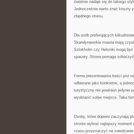
świetnie nadaje się do takiego st
Jednocześnie warto znać koszty p
zbędnego stresu.
Dla osób preferujących kilkudniow
Skandynawskie miasta mają czystą
Sztokholm czy Helsinki mogą być 
spacery. Strona pomaga zobaczyć
Forma prezentowania treści jest 
odbierane jako konkretne, a jedno
turystyczny nie powinien jedynie 
wyobrazić sobie miejsce. Taka for
Osoby, które dopiero zaczynają p
stronie wybrać najlepszy moment w
czasu przeznaczyć na zwiedzanie.