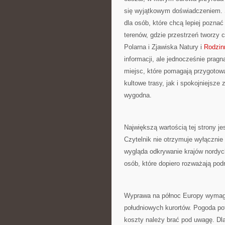
się wyjątkowym doświadczeniem. S
dla osób, które chcą lepiej poznać 
terenów, gdzie przestrzeń tworzy 
Polarna i Zjawiska Natury i
Rodzin
informacji, ale jednocześnie prag
miejsc, które pomagają przygotow
kultowe trasy, jak i spokojniejsze
wygodna.
Największą wartością tej strony j
Czytelnik nie otrzymuje wyłącznie
wygląda odkrywanie krajów nordyc
osób, które dopiero rozważają pod
Wyprawa na północ Europy wymaga 
południowych kurortów. Pogoda pot
koszty należy brać pod uwagę. Dl