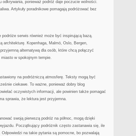
ylu odkrywania, ponieważ podróż daje poczucie wolności.
aliwa. Artykuły poradnikowe pomagają podróżować bez
e podróże serwis również może być inspirującą bazą.
 architekturę. Kopenhaga, Malmö, Oslo, Bergen,
przyjemną alternatywą dla osób, które chcą połączyć
 miasto w spokojnym tempie.
nastawiony na podróżniczą atmosferę. Teksty mogą być
cześnie ciekawe. To ważne, ponieważ dobry blog
powielać oczywistych informacji, ale powinien także pomagać
ma sprawia, że lektura jest przyjemna.
lanować swoją pierwszą podróż na północ, mogą dzięki
yjazdu. Początkujący podróżnik często zastanawia się, ile
 Odpowiedzi na takie pytania są pomocne, bo pozwalają