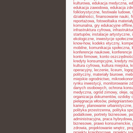
kulturowa
,
edukacja medyczna
,
ed
edukacja zawodowa
,
edukacja zdr
folklorystyczne
,
festiwale ludowe
,
działalności
,
finansowanie nauki
,
f
reportażowa
,
fotowoltaika materiał
komunalna
,
gry edukacyjne offline
infrastruktura cyfrowa
,
infrastrukt
startupów
,
instalacje artystyczne
,
ekologiczne
,
inwestycje społeczne
know-how
,
kodeks etyczny
,
kompe
mobilne
,
komunikacja społeczna
,
konferencje naukowe
,
konferencje
konto firmowe
,
konto oszczędnoś
kredyty konsumpcyjne
,
kredyty m
kultura cyfrowa
,
kultura miejska
,
k
operacyjny
,
leczenie
,
liceum
,
logo
polityczny
,
materiały biurowe
,
mebl
miejskie ogrodnictwo
,
mikroekono
rynku inwestycji
,
monitorowanie zd
danych osobowych
,
ochrona kons
medyczna
,
ogród zimowy
,
oleje
,
o
organizacja dokumentów
,
ozdoby 
pielęgnacja włosów
,
pielęgniarstwo
kariery
,
planowanie urbanistyczne
polityka przestrzenna
,
polityka sp
podatkowe
,
portrety biznesowe
,
po
administracyjna
,
praca hybrydowa
biznesowe
,
prawo konsumenckie
,
zdrowia
,
projektowanie wnętrz
,
pro
projekty krajobrazowe
,
projekty sp