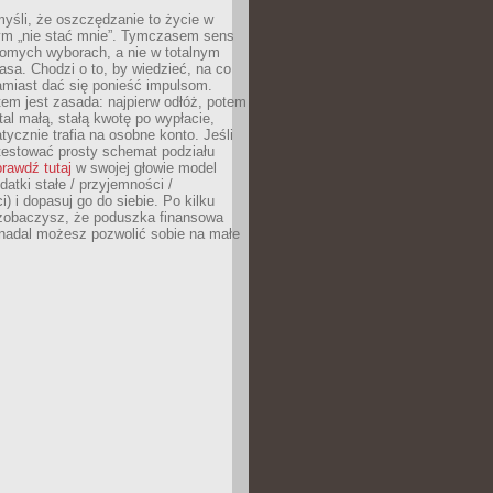
yśli, że oszczędzanie to życie w
m „nie stać mnie”. Tymczasem sens
domych wyborach, a nie w totalnym
asa. Chodzi o to, by wiedzieć, na co
amiast dać się ponieść impulsom.
em jest zasada: najpierw odłóż, potem
al małą, stałą kwotę po wypłacie,
tycznie trafia na osobne konto. Jeśli
testować prosty schemat podziału
rawdź tutaj
w swojej głowie model
datki stałe / przyjemności /
) i dopasuj go do siebie. Po kilku
zobaczysz, że poduszka finansowa
 nadal możesz pozwolić sobie na małe