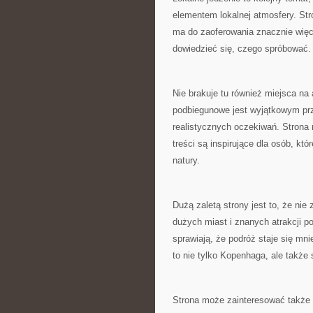
elementem lokalnej atmosfery. St
ma do zaoferowania znacznie więce
dowiedzieć się, czego spróbować.
Nie brakuje tu również miejsca na 
podbiegunowe jest wyjątkowym pr
realistycznych oczekiwań. Strona
treści są inspirujące dla osób, kt
natury.
Dużą zaletą strony jest to, że ni
dużych miast i znanych atrakcji po
sprawiają, że podróż staje się m
to nie tylko Kopenhaga, ale także
Strona może zainteresować także