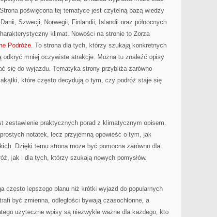
trona poświęcona tej tematyce jest czytelną bazą wiedzy
Danii, Szwecji, Norwegii, Finlandii, Islandii oraz północnych
charakterystyczny klimat. Nowości na stronie to Zorza
ne Podróże
. To strona dla tych, którzy szukają konkretnych
ną odkryć mniej oczywiste atrakcje. Można tu znaleźć opisy
ać się do wyjazdu. Tematyka strony przybliża zarówno
 zakątki, które często decydują o tym, czy podróż staje się
est zestawienie praktycznych porad z klimatycznym opisem.
 prostych notatek, lecz przyjemną opowieść o tym, jak
kich. Dzięki temu strona może być pomocna zarówno dla
róż, jak i dla tych, którzy szukają nowych pomysłów.
często lepszego planu niż krótki wyjazd do popularnych
rafi być zmienna, odległości bywają czasochłonne, a
atego użyteczne wpisy są niezwykle ważne dla każdego, kto