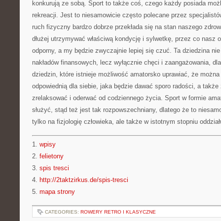
konkurują ze sobą. Sport to także coś, czego każdy posiada moż
rekreacji. Jest to niesamowicie często polecane przez specjalistów
ruch fizyczny bardzo dobrze przekłada się na stan naszego zdro
dłużej utrzymywać właściwą kondycję i sylwetkę, przez co nasz o
odporny, a my będzie zwyczajnie lepiej się czuć. Ta dziedzina 
nakładów finansowych, lecz wyłącznie chęci i zaangażowania, dla
dziedzin, które istnieje możliwość amatorsko uprawiać, że można
odpowiednią dla siebie, jaka będzie dawać sporo radości, a także 
zrelaksować i oderwać od codziennego życia. Sport w formie ama
służyć, stąd też jest tak rozpowszechniany, dlatego że to niesam
tylko na fizjologię człowieka, ale także w istotnym stopniu oddzia
1.
wpisy
2.
felietony
3.
spis tresci
4.
http://2taktzirkus.de/spis-tresci
5.
mapa strony
CATEGORIES:
ROWERY RETRO I KLASYCZNE