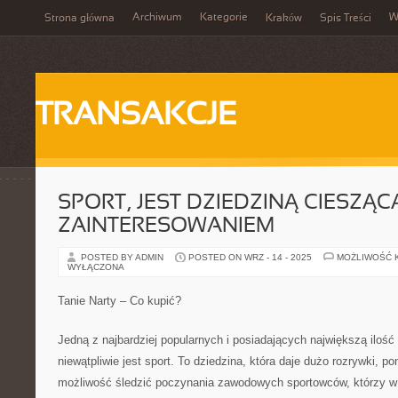
Archiwum
Kategorie
W
Strona główna
Kraków
Spis Treści
TRANSAKCJE
SPORT, JEST DZIEDZINĄ CIESZĄC
ZAINTERESOWANIEM
POSTED BY ADMIN
POSTED ON WRZ - 14 - 2025
MOŻLIWOŚĆ 
WYŁĄCZONA
Tanie Narty – Co kupić?
Jedną z najbardziej popularnych i posiadających największą ilość 
niewątpliwie jest sport. To dziedzina, która daje dużo rozrywki, 
możliwość śledzić poczynania zawodowych sportowców, którzy w