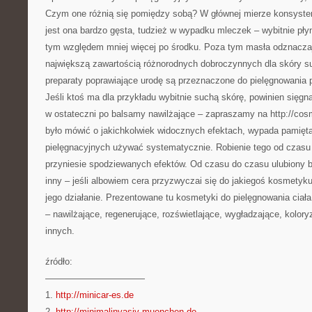
Czym one różnią się pomiędzy sobą? W głównej mierze konsyste
jest ona bardzo gęsta, tudzież w wypadku mleczek – wybitnie pły
tym względem mniej więcej po środku. Poza tym masła odznaczaj
największą zawartością różnorodnych dobroczynnych dla skóry s
preparaty poprawiające urodę są przeznaczone do pielęgnowania 
Jeśli ktoś ma dla przykładu wybitnie suchą skórę, powinien sięgn
w ostateczni po balsamy nawilżające – zapraszamy na http://cos
było mówić o jakichkolwiek widocznych efektach, wypada pamię
pielęgnacyjnych używać systematycznie. Robienie tego od czasu
przyniesie spodziewanych efektów. Od czasu do czasu ulubiony 
inny – jeśli albowiem cera przyzwyczai się do jakiegoś kosmetyku
jego działanie. Prezentowane tu kosmetyki do pielęgnowania ciała
– nawilżające, regenerujące, rozświetlające, wygładzające, kolor
innych.
źródło:
———————————
1.
http://minicar-es.de
2.
http://minimalinvasiv-muenchen.de