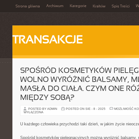
Archiwum
Kategorie
W
Strona główna
Kraków
Spis Treści
TRANSAKCJE
SPOŚRÓD KOSMETYKÓW PIELĘ
WOLNO WYRÓŻNIĆ BALSAMY, ML
MASŁA DO CIAŁA. CZYM ONE RÓŻ
MIĘDZY SOBĄ?
POSTED BY ADMIN
POSTED ON SIE - 8 - 2025
MOŻLIWOŚĆ K
WYŁĄCZONA
U każdego człowieka przychodzi taki dzień, w jakim życie nieocz
Spośród kosmetyków pielęgnacyjnych można wyróżnić balsamy, m