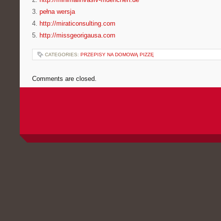
3.
pełna wersja
4.
http://miraticonsulting.com
5.
http://missgeorigausa.com
CATEGORIES:
PRZEPISY NA DOMOWĄ PIZZĘ
Comments are closed.