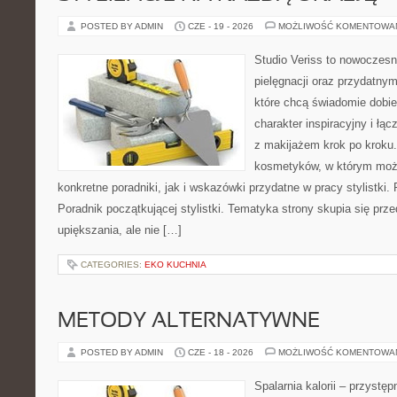
POSTED BY ADMIN
CZE - 19 - 2026
MOŻLIWOŚĆ KOMENTOWA
Studio Veriss to nowoczes
pielęgnacji oraz przydatny
które chcą świadomie dobi
charakter inspiracyjny i łą
z makijażem krok po kroku.
kosmetyków, w którym moż
konkretne poradniki, jak i wskazówki przydatne w pracy stylistki.
Poradnik początkującej stylistki. Tematyka strony skupia się pr
upiększania, ale nie […]
CATEGORIES:
EKO KUCHNIA
METODY ALTERNATYWNE
POSTED BY ADMIN
CZE - 18 - 2026
MOŻLIWOŚĆ KOMENTOWA
Spalarnia kalorii – przyst