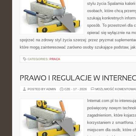
stylu życia Spalarnia kalori
osobach, które chcą przemyś
szukają konkretnych inform
sposób. To przestrzeń dla c
opierać się wyłącznie na m
spojrzeć na zdrowy styl życia szerzej: przez pryzmat suplementac
które mogą zainteresować zarówno osoby szukające podstaw, jak 
CATEGORIES:
PRACA
PRAWO I REGULACJE W INTERNEC
POSTED BY ADMIN
CZE - 17 - 2026
MOŻLIWOŚĆ KOMENTOWA
Internat.com.pl to interesu
poświęcony nowym technol
zagadnieniom, które kojarz
korzystaniem z smartfona.
miejscem dla osób, które c