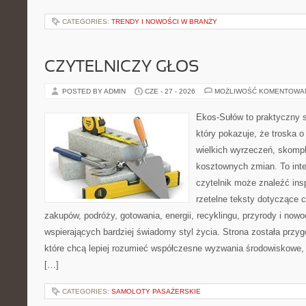
CATEGORIES:
TRENDY I NOWOŚCI W BRANŻY
CZYTELNICZY GŁOS
POSTED BY ADMIN
CZE - 27 - 2026
MOŻLIWOŚĆ KOMENTOWA
Ekos-Sułów to praktyczny s
który pokazuje, że troska 
wielkich wyrzeczeń, skompl
kosztownych zmian. To int
czytelnik może znaleźć insp
rzetelne teksty dotyczące
zakupów, podróży, gotowania, energii, recyklingu, przyrody i no
wspierających bardziej świadomy styl życia. Strona została przy
które chcą lepiej rozumieć współczesne wyzwania środowiskowe, 
[…]
CATEGORIES:
SAMOLOTY PASAŻERSKIE