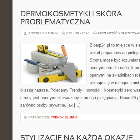
DERMOKOSMETYKI I SKÓRA
PROBLEMATYCZNA
POSTED BY ADMIN
CZE - 20 - 2026
MOŻLIWOŚĆ KOMENTOWA
Bioarp24.pl to miejsce w sie
wokół preparatów do pielęgna
Strona może być rozumiana 
asortymentu dla osób, któr
opartymi na składnikach roś
wpisuje się w rosnące zain
bliższą naturze. Polecamy Trendy i nowości i Kosmetyki zero 
strony jest asortyment związany z urodą i pielęgnacją. Bioarp24.
zarówno osoby prywatne, jak […]
CATEGORIES:
TRENDY ŚLUBNE
STYLIZACJE NA KAŻDĄ OKAZJĘ