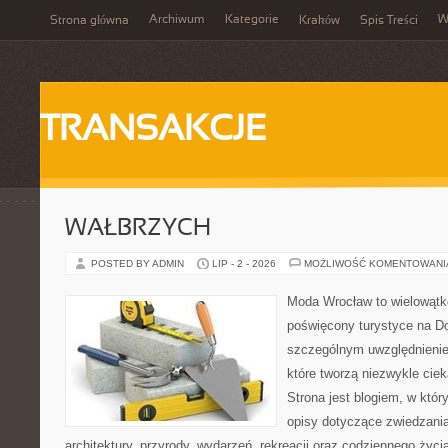
Archiwum
Kategorie
W
Strona główna
Kraków
Spis Treści
TRANSAKCJE
WAŁBRZYCH
POSTED BY ADMIN
LIP - 2 - 2026
MOŻLIWOŚĆ KOMENTOWAN
Moda Wrocław to wielowątk
poświęcony turystyce na D
szczególnym uwzględnienie
które tworzą niezwykle cie
Strona jest blogiem, w kt
opisy dotyczące zwiedzania, 
architektury, przyrody, wydarzeń, rekreacji oraz codziennego życ