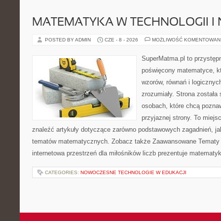
MATEMATYKA W TECHNOLOGII I
POSTED BY ADMIN
CZE - 8 - 2026
MOŻLIWOŚĆ KOMENTOWAN
SuperMatma.pl to przystępn
poświęcony matematyce, któ
wzorów, równań i logicznyc
zrozumiały. Strona została
osobach, które chcą poznaw
przyjaznej strony. To miej
znaleźć artykuły dotyczące zarówno podstawowych zagadnień, ja
tematów matematycznych. Zobacz także Zaawansowane Tematy i
internetowa przestrzeń dla miłośników liczb prezentuje matematy
CATEGORIES:
NOWOCZESNE TECHNOLOGIE W EDUKACJI