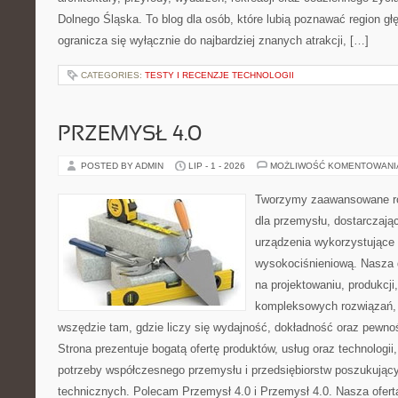
Dolnego Śląska. To blog dla osób, które lubią poznawać region gł
ogranicza się wyłącznie do najbardziej znanych atrakcji, […]
CATEGORIES:
TESTY I RECENZJE TECHNOLOGII
PRZEMYSŁ 4.0
POSTED BY ADMIN
LIP - 1 - 2026
MOŻLIWOŚĆ KOMENTOWAN
Tworzymy zaawansowane ro
dla przemysłu, dostarczaj
urządzenia wykorzystujące 
wysokociśnieniową. Nasza d
na projektowaniu, produkcji
kompleksowych rozwiązań, 
wszędzie tam, gdzie liczy się wydajność, dokładność oraz pew
Strona prezentuje bogatą ofertę produktów, usług oraz technologii
potrzeby współczesnego przemysłu i przedsiębiorstw poszukują
technicznych. Polecam Przemysł 4.0 i Przemysł 4.0. Nasza oferta