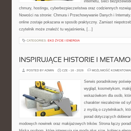
internetu, sieci bezprzewo
chmury, hostingu, cyberbezpieczeństwa oraz codziennych rozwią
Nowości na stronie: Chmura i Przechowywanie Danych i Internaty.
online zostaje pokazana w sposób praktyczny. Zamiast niepotrze
czytelnik może znaleźć tu wyjaśnienia, […]
CATEGORIES:
EKO ŻYCIE I ENERGIA
INSPIRUJĄCE HISTORIE I METAM
POSTED BY ADMIN
CZE - 16 - 2026
MOŻLIWOŚĆ KOMENTOWA
Serwis poradnikowy poświęc
wygląd, kosmetykom, maki
wskazówkom dla osób, któr
charakter niezależnie od sy
z myślą o czytelnikach, kt
porad dotyczących dobieran
modowych nowinek oraz makijażowych trików. Strona łączy pora
bliską osobom, które interesują się modą plus size, kobiecą eleg