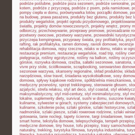
podróże poślubne
,
podróże poza sezonem
,
podróże senioralne
,
po
kotem
,
podróże z przyczepą
,
podróże z psem
,
pola namiotowe
,
p
pompy ciepła w domu
,
porównywarka lotów
,
porządki domowe
,
pos
na budowę
,
prawa pasażera
,
produkty bez glutenu
,
produkty bez l
produkty wegańskie
,
projekt ogrodu przydomowego
,
projektowani
światła
,
projekty domów nowoczesnych
,
projekty wnętrz
,
promy m
odbiorczy
,
przechowywanie
,
przeprawy promowe
,
przesadzanie ro
przetwory owocowe
,
przetwory warzywne
,
przewodniki turystyczn
przyczepa kempingowa
,
przyprawy świata
,
psy profilaktyka
,
psyc
rafting
,
rak profilaktyka
,
ramen domowy
,
ravioli domowe
,
recenzje 
rehabilitacja domowa
,
rejsy rzeczne
,
relaks w domu
,
relaks w ogr
restauracje premium
,
restauracje wegańskie
,
road trip
,
rośliny cie
pielęgnacja
,
rośliny egzotyczne
,
rośliny na balkon
,
rośliny oczysz
górskie
,
rozrywka domowa
,
rzeźba
,
sałatki sezonowe
,
sanatoria
,
vivre przy stole
,
ściółkowanie
,
scrapbooking
,
serowarstwo domow
sezonowe warzywa
,
skanseny regionalne
,
skład produktów
,
skład
narzędziowa
,
slow travel
,
śniadania wysokobiałkowe
,
sosy domo
domowa
,
spływy kajakowe rodzinne
,
spółdzielnia mieszkaniowa
,
medyczny przenośny
,
sprzęt trekkingowy
,
sterowanie głosem
,
sto
azjatycki
,
strefa relaksu
,
styl art deco
,
styl coastal
,
styl eklektyc
maksymalistyczny
,
styl mid-century
,
styl minimalistyczny
,
styl m
lokalne
,
suplementy diety
,
survival
,
sushi w domu
,
suszone kwiat
kulinarne
,
sylwester w górach
,
systemy zabezpieczeń domowych
kulinarne
,
szkolenie psów
,
szlaki górskie
,
szlaki historyczne
,
szla
nadmorskie
,
szlaki piesze
,
szlaki rowerowe rodzinne
,
szlaki winia
gotowania
,
tanie noclegi
,
tapety ścienne
,
targi śniadaniowe
,
team 
smart home
,
tekstylia domowe
,
telepsychologia
,
tempeh przepisy
medyczne domowe
,
tiny house
,
tofu przepisy
,
trasy samochodow
naturalny
,
trekking
,
turystyka filmowa
,
turystyka industrialna
,
tury
literacka
,
turystyka przyrodnicza
,
turystyka sakralna
,
ubezpieczen