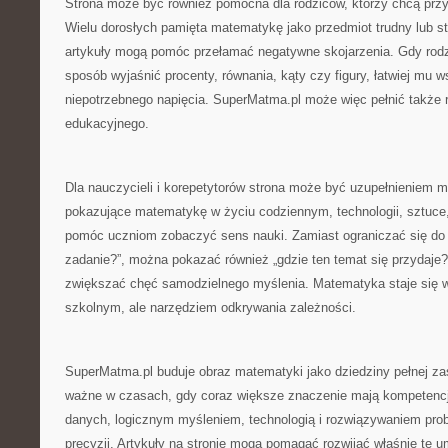
Strona może być również pomocna dla rodziców, którzy chcą prz
Wielu dorosłych pamięta matematykę jako przedmiot trudny lub st
artykuły mogą pomóc przełamać negatywne skojarzenia. Gdy rodzi
sposób wyjaśnić procenty, równania, kąty czy figury, łatwiej mu 
niepotrzebnego napięcia. SuperMatma.pl może więc pełnić także
edukacyjnego.
Dla nauczycieli i korepetytorów strona może być uzupełnieniem ma
pokazujące matematykę w życiu codziennym, technologii, sztuce,
pomóc uczniom zobaczyć sens nauki. Zamiast ograniczać się do 
zadanie?”, można pokazać również „gdzie ten temat się przydaje?
zwiększać chęć samodzielnego myślenia. Matematyka staje się w
szkolnym, ale narzędziem odkrywania zależności.
SuperMatma.pl buduje obraz matematyki jako dziedziny pełnej za
ważne w czasach, gdy coraz większe znaczenie mają kompetencj
danych, logicznym myśleniem, technologią i rozwiązywaniem pr
precyzji. Artykuły na stronie mogą pomagać rozwijać właśnie te um