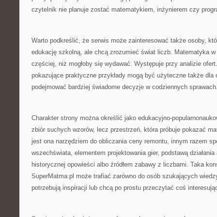
czytelnik nie planuje zostać matematykiem, inżynierem czy progr
Warto podkreślić, że serwis może zainteresować także osoby, kt
edukację szkolną, ale chcą zrozumieć świat liczb. Matematyka w 
częściej, niż mogłoby się wydawać. Występuje przy analizie ofert.
pokazujące praktyczne przykłady mogą być użyteczne także dla c
podejmować bardziej świadome decyzje w codziennych sprawach
Charakter strony można określić jako edukacyjno-popularnonaukow
zbiór suchych wzorów, lecz przestrzeń, która próbuje pokazać ma
jest ona narzędziem do obliczania ceny remontu, innym razem s
wszechświata, elementem projektowania gier, podstawą działania
historycznej opowieści albo źródłem zabawy z liczbami. Taka kon
SuperMatma.pl może trafiać zarówno do osób szukających wiedzy, 
potrzebują inspiracji lub chcą po prostu przeczytać coś interesują