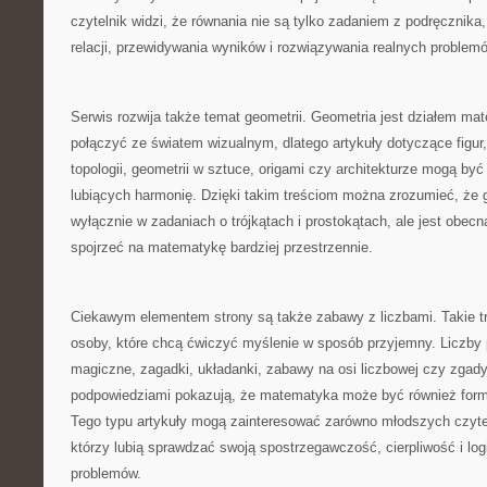
czytelnik widzi, że równania nie są tylko zadaniem z podręcznik
relacji, przewidywania wyników i rozwiązywania realnych problem
Serwis rozwija także temat geometrii. Geometria jest działem mat
połączyć ze światem wizualnym, dlatego artykuły dotyczące figur,
topologii, geometrii w sztuce, origami czy architekturze mogą być
lubiących harmonię. Dzięki takim treściom można zrozumieć, że ge
wyłącznie w zadaniach o trójkątach i prostokątach, ale jest obecna
spojrzeć na matematykę bardziej przestrzennie.
Ciekawym elementem strony są także zabawy z liczbami. Takie t
osoby, które chcą ćwiczyć myślenie w sposób przyjemny. Liczby p
magiczne, zagadki, układanki, zabawy na osi liczbowej czy zgady
podpowiedziami pokazują, że matematyka może być również for
Tego typu artykuły mogą zainteresować zarówno młodszych czyteln
którzy lubią sprawdzać swoją spostrzegawczość, cierpliwość i log
problemów.