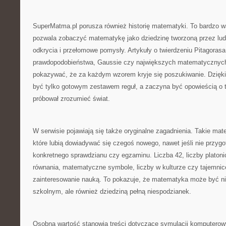
SuperMatma.pl porusza również historię matematyki. To bardzo w
pozwala zobaczyć matematykę jako dziedzinę tworzoną przez ludzi
odkrycia i przełomowe pomysły. Artykuły o twierdzeniu Pitagorasa,
prawdopodobieństwa, Gaussie czy największych matematyczny
pokazywać, że za każdym wzorem kryje się poszukiwanie. Dzięk
być tylko gotowym zestawem reguł, a zaczyna być opowieścią o t
próbował zrozumieć świat.
W serwisie pojawiają się także oryginalne zagadnienia. Takie mate
które lubią dowiadywać się czegoś nowego, nawet jeśli nie przygo
konkretnego sprawdzianu czy egzaminu. Liczba 42, liczby platonic
równania, matematyczne symbole, liczby w kulturze czy tajemn
zainteresowanie nauką. To pokazuje, że matematyka może być ni
szkolnym, ale również dziedziną pełną niespodzianek.
Osobną wartość stanowią treści dotyczące symulacji komputero