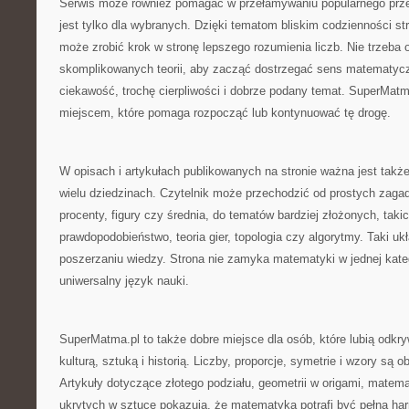
Serwis może również pomagać w przełamywaniu popularnego prz
jest tylko dla wybranych. Dzięki tematom bliskim codzienności s
może zrobić krok w stronę lepszego rozumienia liczb. Nie trzeba 
skomplikowanych teorii, aby zacząć dostrzegać sens matematyc
ciekawość, trochę cierpliwości i dobrze podany temat. SuperMat
miejscem, które pomaga rozpocząć lub kontynuować tę drogę.
W opisach i artykułach publikowanych na stronie ważna jest tak
wielu dziedzinach. Czytelnik może przechodzić od prostych zagadn
procenty, figury czy średnia, do tematów bardziej złożonych, takic
prawdopodobieństwo, teoria gier, topologia czy algorytmy. Taki u
poszerzaniu wiedzy. Strona nie zamyka matematyki w jednej katego
uniwersalny język nauki.
SuperMatma.pl to także dobre miejsce dla osób, które lubią odkr
kulturą, sztuką i historią. Liczby, proporcje, symetrie i wzory są 
Artykuły dotyczące złotego podziału, geometrii w origami, matemat
ukrytych w sztuce pokazują, że matematyka potrafi być pełna har