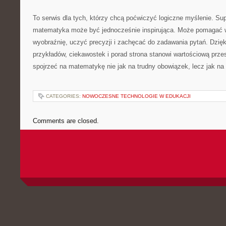
To serwis dla tych, którzy chcą poćwiczyć logiczne myślenie. Su
matematyka może być jednocześnie inspirująca. Może pomagać w 
wyobraźnię, uczyć precyzji i zachęcać do zadawania pytań. Dzięk
przykładów, ciekawostek i porad strona stanowi wartościową prze
spojrzeć na matematykę nie jak na trudny obowiązek, lecz jak na
CATEGORIES:
NOWOCZESNE TECHNOLOGIE W EDUKACJI
Comments are closed.