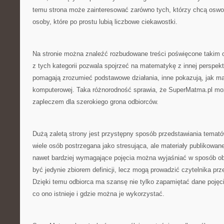
temu strona może zainteresować zarówno tych, którzy chcą oswoić
osoby, które po prostu lubią liczbowe ciekawostki.
Na stronie można znaleźć rozbudowane treści poświęcone takim 
z tych kategorii pozwala spojrzeć na matematykę z innej perspek
pomagają zrozumieć podstawowe działania, inne pokazują, jak ma
komputerowej. Taka różnorodność sprawia, że SuperMatma.pl m
zapleczem dla szerokiego grona odbiorców.
Dużą zaletą strony jest przystępny sposób przedstawiania tema
wiele osób postrzegana jako stresująca, ale materiały publikowan
nawet bardziej wymagające pojęcia można wyjaśniać w sposób ob
być jedynie zbiorem definicji, lecz mogą prowadzić czytelnika prz
Dzięki temu odbiorca ma szansę nie tylko zapamiętać dane pojęci
co ono istnieje i gdzie można je wykorzystać.