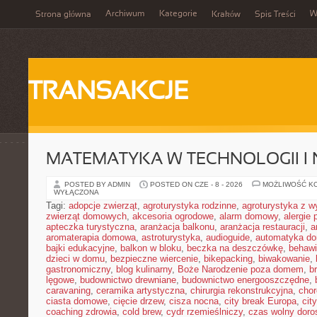
Archiwum
Kategorie
W
Strona główna
Kraków
Spis Treści
TRANSAKCJE
MATEMATYKA W TECHNOLOGII I
POSTED BY ADMIN
POSTED ON CZE - 8 - 2026
MOŻLIWOŚĆ K
WYŁĄCZONA
Tagi:
adopcje zwierząt
,
agroturystyka rodzinne
,
agroturystyka z 
zwierząt domowych
,
akcesoria ogrodowe
,
alarm domowy
,
alergie
apteczka turystyczna
,
aranżacja balkonu
,
aranżacja restauracji
,
a
aromaterapia domowa
,
astroturystyka
,
audioguide
,
automatyka d
bajki edukacyjne
,
balkon w bloku
,
beczka na deszczówkę
,
behawi
dzieci w domu
,
bezpieczne wiercenie
,
bikepacking
,
biwakowanie
,
gastronomiczny
,
blog kulinarny
,
Boże Narodzenie poza domem
,
b
lęgowe
,
budownictwo drewniane
,
budownictwo energooszczędne
,
caravaning
,
ceramika artystyczna
,
chirurgia rekonstrukcyjna
,
chor
ciasta domowe
,
cięcie drzew
,
cisza nocna
,
city break Europa
,
cit
coaching zdrowia
,
cold brew
,
cydr rzemieślniczy
,
czas wolny doro