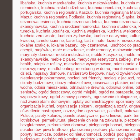
libańska
,
kuchnia marokańska
,
kuchnia meksykańska
,
kuchnia m
niemiecka
,
kuchnia niskobudżetowa
,
kuchnia orientalna
,
kuchnia 
portugalska
,
kuchnia regionalna Kaszub
,
kuchnia regionalna Małop
Mazur
,
kuchnia regionalna Podlasia
,
kuchnia regionalna Śląska
,
k
sezonowa jesienna
,
kuchnia sezonowa letnia
,
kuchnia sezonowa 
skandynawska
,
kuchnia śródziemnomorska
,
kuchnia studencka
,
turecka
,
kuchnia ukraińska
,
kuchnia węgierska
,
kuchnia wielkano
kuchnia zero waste
,
kuchnia żydowska
,
kuchnie na wymiar
,
kultu
kwietna
,
lamele ścienne
,
laser tag
,
last minute
,
łazienki nowocze
lokalne atrakcje
,
lokalne bazary
,
loty czarterowe
,
lunchbox do pra
energii
,
majówka
,
małe mieszkanie
,
małe remonty
,
malowanie meb
marynaty domowe
,
meble industrialne
,
meble klasyczne
,
meble m
skandynawskie
,
meble z palet
,
medycyna estetyczna zabiegi
,
me
health
,
miejskie rośliny
,
mieszkanie wynajmowane
,
mieszkanie z
mikrowyprawy
,
mindful eating
,
monitoring w domu
,
monitorowanie
dzieci
,
naprawy domowe
,
narciarstwo biegowe
,
nawyki żywieniow
nietolerancje pokarmowe
,
noclegi pet friendly
,
noclegi z jacuzzi
,
n
obiady budżetowe
,
obozy młodzieżowe
,
obserwacja ptaków
,
ochr
wodne
,
odbiór mieszkania
,
odnawianie drewna
,
odprawa online
,
od
seniorów
,
ogród deszczowy
,
ogród miejski
,
ogród na parapecie
,
og
wypoczynkowy
,
ogród zimowy pomysły
,
ogrzewanie ekologiczne
,
nad zwierzętami domowymi
,
opłaty administracyjne
,
opóźniony lot
organizacja kuchni
,
organizacja spiżarni
,
organizacja szafy
,
origa
oświetlenie nastrojowe
,
oszczędne ogrzewanie
,
paintball
,
pakowan
Polsce
,
palety kolorów
,
panele akustyczne
,
parki linowe
,
parki te
lotniskowe
,
permakultura
,
pieczenie chleba na zakwasie
,
pieczeni
bezglutenowe
,
piekarnictwo domowe
,
pielęgnacja bonsai
,
pielęgna
sukulentów
,
piwo kraftowe
,
planowanie posiłków
,
planowanie zaku
pobyty lecznicze
,
podatek od nieruchomości
,
podróż pociągiem
,
p
budżetowe
,
podróże edukacyjne
,
podróże kamperem
,
podróże kul