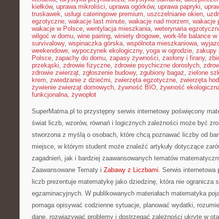
kiełków
,
uprawa mikroliści
,
uprawa ogórków
,
uprawa papryki
,
upra
truskawek
,
usługi cateringowe premium
,
uszczelnianie okien
,
uzd
egzotyczne
,
wakacje last minute
,
wakacje nad morzem
,
wakacje 
wakacje w Polsce
,
wentylacja mieszkania
,
weterynaria egzotyczn
wilgoć w domu
,
wine pairing
,
winiety drogowe
,
work-life balance 
survivalowy
,
wspinaczka górska
,
wspólnota mieszkaniowa
,
wyjazd
weekendowe
,
wypoczynek ekologiczny
,
yoga w ogrodzie
,
zakupy 
Polsce
,
zapachy do domu
,
zapasy żywności
,
zasłony i firany
,
zbi
przekąski
,
zdrowie fizyczne
,
zdrowie psychiczne dorosłych
,
zdrow
zdrowie zwierząt
,
zgłoszenie budowy
,
zgubiony bagaż
,
zielone sz
krem
,
zwiedzanie z dziećmi
,
zwierzęta egzotyczne
,
zwierzęta ho
żywienie zwierząt domowych
,
żywność BIO
,
żywność ekologiczna
funkcjonalna
,
żywopłot
SuperMatma.pl to przystępny serwis internetowy poświęcony mat
świat liczb, wzorów, równań i logicznych zależności może być zro
stworzona z myślą o osobach, które chcą poznawać liczby od bard
miejsce, w którym student może znaleźć artykuły dotyczące za
zagadnień, jak i bardziej zaawansowanych tematów matematyczn
Zaawansowane Tematy i
Zabawy z Liczbami
. Serwis internetowa 
liczb prezentuje matematykę jako dziedzinę, która nie ogranicza 
egzaminacyjnych. W publikowanych materiałach matematyka pojawi
pomaga opisywać codzienne sytuacje, planować wydatki, rozumie
dane, rozwiązywać problemy i dostrzegać zależności ukryte w ot