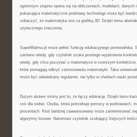
ogromnym stopniu opiera się na obliczeniach, modelach, danych i
pokazująca matematyczne podstawy technologii może być bardzo
zobaczyć, że matematyka stoi za grafiką 3D. Dzięki temu abstrak
użytecznego znaczenia.
SuperMatma.pl może pełnić funkcję edukacyjnego przewodnika. St
zarówno wtedy, gdy czytelnik szuka prostego wyjaśnienia konkretn
wtedy, gdy chce poczytać o matematyce w szerszym kontekście. 
które pomagają odkryć zastosowania matematyki. Taka uniwersaln
może być odwiedzany regularnie, nie tylko w chwilach nauki prze
Dużym atutem strony jest to, że łączy edukację. Dzięki temu ka
coś dla siebie. Osoba, która potrzebuje pomocy w podstawach, m
procentach. Ktoś bardziej zaawansowany może zainteresować się
algorytmy losowe. Natomiast czytelnik szukający lżejszych treści