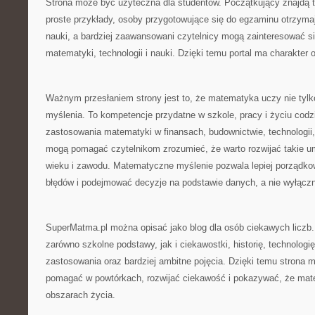
Strona może być użyteczna dla studentów. Początkujący znajdą t
proste przykłady, osoby przygotowujące się do egzaminu otrzym
nauki, a bardziej zaawansowani czytelnicy mogą zainteresować s
matematyki, technologii i nauki. Dzięki temu portal ma charakter o
Ważnym przesłaniem strony jest to, że matematyka uczy nie tylko
myślenia. To kompetencje przydatne w szkole, pracy i życiu cod
zastosowania matematyki w finansach, budownictwie, technologii,
mogą pomagać czytelnikom zrozumieć, że warto rozwijać takie um
wieku i zawodu. Matematyczne myślenie pozwala lepiej porządko
błędów i podejmować decyzje na podstawie danych, a nie wyłącznie
SuperMatma.pl można opisać jako blog dla osób ciekawych liczb
zarówno szkolne podstawy, jak i ciekawostki, historię, technologi
zastosowania oraz bardziej ambitne pojęcia. Dzięki temu strona 
pomagać w powtórkach, rozwijać ciekawość i pokazywać, że mat
obszarach życia.