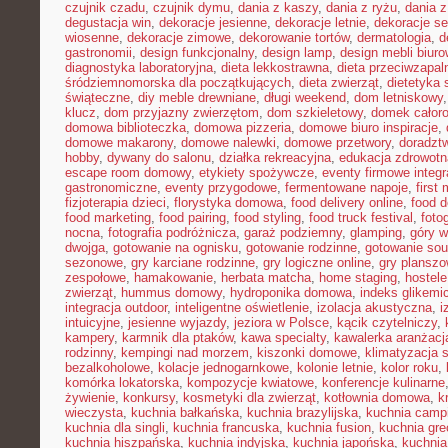
czujnik czadu
,
czujnik dymu
,
dania z kaszy
,
dania z ryżu
,
dania 
degustacja win
,
dekoracje jesienne
,
dekoracje letnie
,
dekoracje s
wiosenne
,
dekoracje zimowe
,
dekorowanie tortów
,
dermatologia
,
d
gastronomii
,
design funkcjonalny
,
design lamp
,
design mebli biur
diagnostyka laboratoryjna
,
dieta lekkostrawna
,
dieta przeciwzapal
śródziemnomorska dla początkujących
,
dieta zwierząt
,
dietetyka 
świąteczne
,
diy meble drewniane
,
długi weekend
,
dom letniskowy
klucz
,
dom przyjazny zwierzętom
,
dom szkieletowy
,
domek całor
domowa biblioteczka
,
domowa pizzeria
,
domowe biuro inspiracje
,
domowe makarony
,
domowe nalewki
,
domowe przetwory
,
doradzt
hobby
,
dywany do salonu
,
działka rekreacyjna
,
edukacja zdrowotn
escape room domowy
,
etykiety spożywcze
,
eventy firmowe integr
gastronomiczne
,
eventy przygodowe
,
fermentowane napoje
,
first
fizjoterapia dzieci
,
florystyka domowa
,
food delivery online
,
food d
food marketing
,
food pairing
,
food styling
,
food truck festival
,
foto
nocna
,
fotografia podróżnicza
,
garaż podziemny
,
glamping
,
góry w
dwojga
,
gotowanie na ognisku
,
gotowanie rodzinne
,
gotowanie sou
sezonowe
,
gry karciane rodzinne
,
gry logiczne online
,
gry planszo
zespołowe
,
hamakowanie
,
herbata matcha
,
home staging
,
hostele
zwierząt
,
hummus domowy
,
hydroponika domowa
,
indeks glikemi
integracja outdoor
,
inteligentne oświetlenie
,
izolacja akustyczna
,
i
intuicyjne
,
jesienne wyjazdy
,
jeziora w Polsce
,
kącik czytelniczy
,
kampery
,
karmnik dla ptaków
,
kawa specialty
,
kawalerka aranżacj
rodzinny
,
kempingi nad morzem
,
kiszonki domowe
,
klimatyzacja 
bezalkoholowe
,
kolacje jednogarnkowe
,
kolonie letnie
,
kolor roku
,
komórka lokatorska
,
kompozycje kwiatowe
,
konferencje kulinarne
żywienie
,
konkursy
,
kosmetyki dla zwierząt
,
kotłownia domowa
,
k
wieczysta
,
kuchnia bałkańska
,
kuchnia brazylijska
,
kuchnia camp
kuchnia dla singli
,
kuchnia francuska
,
kuchnia fusion
,
kuchnia gr
kuchnia hiszpańska
,
kuchnia indyjska
,
kuchnia japońska
,
kuchnia