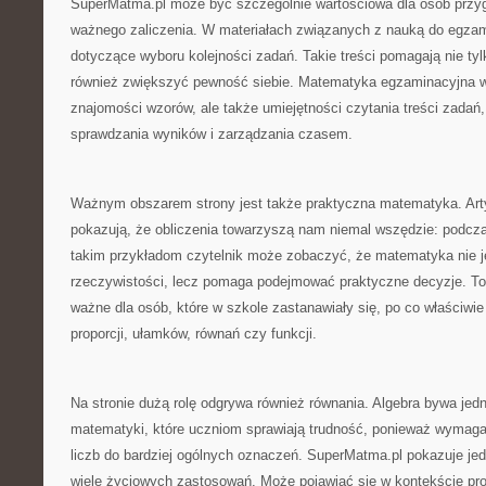
SuperMatma.pl może być szczególnie wartościowa dla osób przy
ważnego zaliczenia. W materiałach związanych z nauką do egzam
dotyczące wyboru kolejności zadań. Takie treści pomagają nie tyl
również zwiększyć pewność siebie. Matematyka egzaminacyjna 
znajomości wzorów, ale także umiejętności czytania treści zadań,
sprawdzania wyników i zarządzania czasem.
Ważnym obszarem strony jest także praktyczna matematyka. Arty
pokazują, że obliczenia towarzyszą nam niemal wszędzie: podczas
takim przykładom czytelnik może zobaczyć, że matematyka nie j
rzeczywistości, lecz pomaga podejmować praktyczne decyzje. To 
ważne dla osób, które w szkole zastanawiały się, po co właściwie
proporcji, ułamków, równań czy funkcji.
Na stronie dużą rolę odgrywa również równania. Algebra bywa jed
matematyki, które uczniom sprawiają trudność, ponieważ wymaga
liczb do bardziej ogólnych oznaczeń. SuperMatma.pl pokazuje je
wiele życiowych zastosowań. Może pojawiać się w kontekście pr