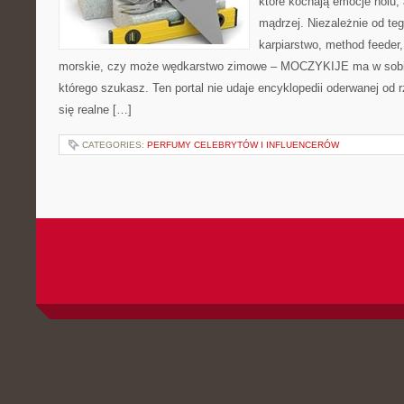
które kochają emocje holu, 
mądrzej. Niezależnie od tego
karpiarstwo, method feede
morskie, czy może wędkarstwo zimowe – MOCZYKIJE ma w sobie 
którego szukasz. Ten portal nie udaje encyklopedii oderwanej od r
się realne […]
CATEGORIES:
PERFUMY CELEBRYTÓW I INFLUENCERÓW