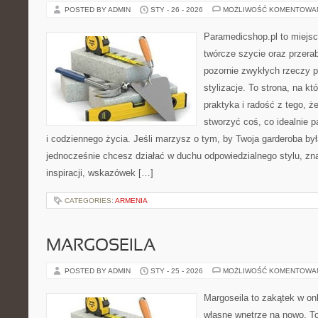
POSTED BY ADMIN
STY - 26 - 2026
MOŻLIWOŚĆ KOMENTOWA
Paramedicshop.pl to miejsc
twórcze szycie oraz przerab
pozornie zwykłych rzeczy p
stylizacje. To strona, na któ
praktyka i radość z tego, 
stworzyć coś, co idealnie p
i codziennego życia. Jeśli marzysz o tym, by Twoja garderoba by
jednocześnie chcesz działać w duchu odpowiedzialnego stylu, zn
inspiracji, wskazówek […]
CATEGORIES:
ARMENIA
MARGOSEILA
POSTED BY ADMIN
STY - 25 - 2026
MOŻLIWOŚĆ KOMENTOWA
Margoseila to zakątek w on
własne wnętrze na nowo. To