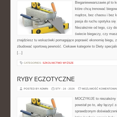
Bieganiewwarszawie.pl to k
które chcą trenować biegowo
mądrze, bez chaosu i bez ko
pasja do ruchu spotyka się
Niezależnie od tego, czy d
świecie biegaczy, czy masz
znajdziesz tu wskazówki pomagające poprawić ekonomię biegu, z
zbudować sportową pewność. Ciekawe kategorie to Diety specjali
[…]
CATEGORIES:
SZKOLNICTWO WYŻSZE
RYBY EGZOTYCZNE
POSTED BY ADMIN
STY - 24 - 2026
MOŻLIWOŚĆ KOMENTOWA
MOCZYKIJE to niezależny po
powstał po to, aby łączyć 
sprawdzonym doświadczenie