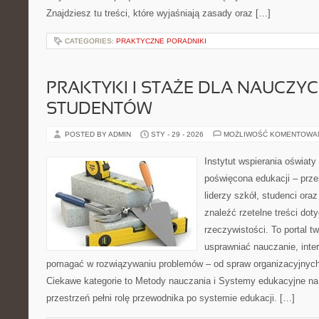
Znajdziesz tu treści, które wyjaśniają zasady oraz […]
CATEGORIES:
PRAKTYCZNE PORADNIKI
PRAKTYKI I STAŻE DLA NAUCZYCIE
STUDENTÓW
POSTED BY ADMIN
STY - 29 - 2026
MOŻLIWOŚĆ KOMENTOWA
Instytut wspierania oświat
poświęcona edukacji – prze
liderzy szkół, studenci ora
znaleźć rzetelne treści dot
rzeczywistości. To portal t
usprawniać nauczanie, inte
pomagać w rozwiązywaniu problemów – od spraw organizacyjnyc
Ciekawe kategorie to Metody nauczania i Systemy edukacyjne na 
przestrzeń pełni rolę przewodnika po systemie edukacji. […]