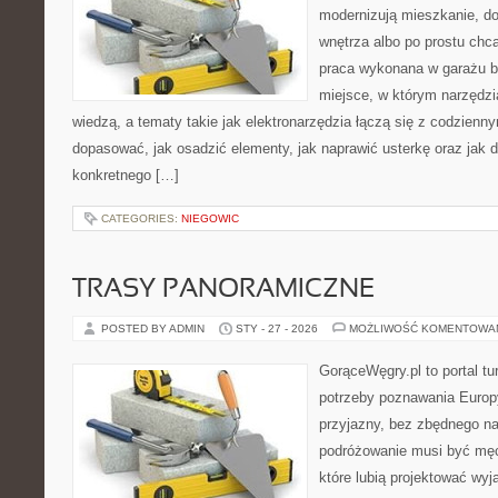
modernizują mieszkanie, dop
wnętrza albo po prostu ch
praca wykonana w garażu bę
miejsce, w którym narzędzi
wiedzą, a tematy takie jak elektronarzędzia łączą się z codzienn
dopasować, jak osadzić elementy, jak naprawić usterkę oraz jak d
konkretnego […]
CATEGORIES:
NIEGOWIC
TRASY PANORAMICZNE
POSTED BY ADMIN
STY - 27 - 2026
MOŻLIWOŚĆ KOMENTOWA
GorąceWęgry.pl to portal tu
potrzeby poznawania Euro
przyjazny, bez zbędnego na
podróżowanie musi być męc
które lubią projektować wyj