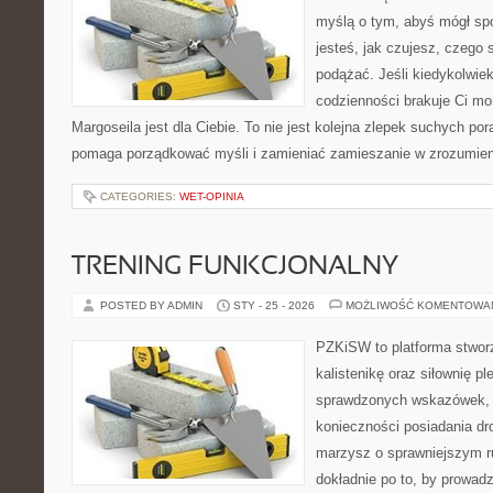
myślą o tym, abyś mógł sp
jesteś, jak czujesz, czego
podążać. Jeśli kiedykolwie
codzienności brakuje Ci m
Margoseila jest dla Ciebie. To nie jest kolejna zlepek suchych po
pomaga porządkować myśli i zamieniać zamieszanie w zrozumien
CATEGORIES:
WET-OPINIA
TRENING FUNKCJONALNY
POSTED BY ADMIN
STY - 25 - 2026
MOŻLIWOŚĆ KOMENTOWA
PZKiSW to platforma stworz
kalistenikę oraz siłownię p
sprawdzonych wskazówek,
konieczności posiadania dro
marzysz o sprawniejszym ru
dokładnie po to, by prowadz