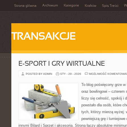
Archiwum
Kategorie
W
Strona główna
Kraków
Spis Treści
TRANSAKCJE
E-SPORT I GRY WIRTUALNE
POSTED BY ADMIN
STY - 29 - 2026
MOŻLIWOŚĆ KOMENTOWA
To blog poświęcony grze w b
oraz bowlingowi – czterem 
liczy się celność, spokój i
powstało dla osób, które chc
tych, którzy mierzą wyżej:
pewniejszą grę i turniejow
innymi Bilard i Sprzęt i akcesoria. Strona łączy absolutne minim