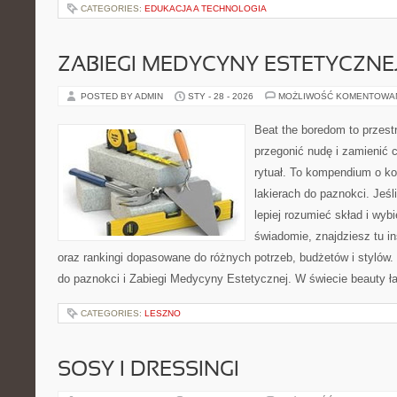
CATEGORIES:
EDUKACJA A TECHNOLOGIA
ZABIEGI MEDYCYNY ESTETYCZNE
POSTED BY ADMIN
STY - 28 - 2026
MOŻLIWOŚĆ KOMENTOWA
Beat the boredom to przest
przegonić nudę i zamienić 
rytuał. To kompendium o k
lakierach do paznokci. Jeś
lepiej rozumieć skład i wybi
świadomie, znajdziesz tu in
oraz rankingi dopasowane do różnych potrzeb, budżetów i stylów.
do paznokci i Zabiegi Medycyny Estetycznej. W świecie beauty ła
CATEGORIES:
LESZNO
SOSY I DRESSINGI