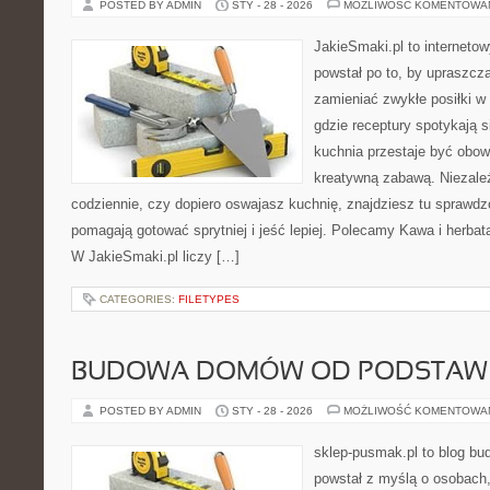
POSTED BY ADMIN
STY - 28 - 2026
MOŻLIWOŚĆ KOMENTOWA
JakieSmaki.pl to internetow
powstał po to, by upraszcz
zamieniać zwykłe posiłki w
gdzie receptury spotykają s
kuchnia przestaje być obowi
kreatywną zabawą. Niezależ
codziennie, czy dopiero oswajasz kuchnię, znajdziesz tu sprawdz
pomagają gotować sprytniej i jeść lepiej. Polecamy Kawa i herbat
W JakieSmaki.pl liczy […]
CATEGORIES:
FILETYPES
BUDOWA DOMÓW OD PODSTAW
POSTED BY ADMIN
STY - 28 - 2026
MOŻLIWOŚĆ KOMENTOWA
sklep-pusmak.pl to blog bu
powstał z myślą o osobach,