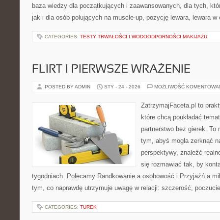
baza wiedzy dla początkujących i zaawansowanych, dla tych, któ
jak i dla osób polujących na muscle-up, pozycję lewara, lewara w
CATEGORIES:
TESTY TRWAŁOŚCI I WODOODPORNOŚCI MAKIJAŻU
FLIRT I PIERWSZE WRAŻENIE
POSTED BY ADMIN
STY - 24 - 2026
MOŻLIWOŚĆ KOMENTOWA
ZatrzymajFaceta.pl to prakt
które chcą poukładać temat 
partnerstwo bez gierek. To
tym, abyś mogła zerknąć na
perspektywy, znaleźć real
się rozmawiać tak, by konta
tygodniach. Polecamy Randkowanie a osobowość i Przyjaźń a mił
tym, co naprawdę utrzymuje uwagę w relacji: szczerość, poczuci
CATEGORIES:
TUREK