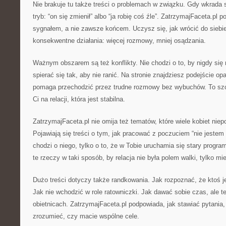
Nie brakuje tu także treści o problemach w związku. Gdy wkrada 
tryb: “on się zmienił” albo “ja robię coś źle”. ZatrzymajFaceta.pl
sygnałem, a nie zawsze końcem. Uczysz się, jak wrócić do siebie
konsekwentne działania: więcej rozmowy, mniej osądzania.
Ważnym obszarem są też konflikty. Nie chodzi o to, by nigdy się 
spierać się tak, aby nie ranić. Na stronie znajdziesz podejście op
pomaga przechodzić przez trudne rozmowy bez wybuchów. To szc
Ci na relacji, która jest stabilna.
ZatrzymajFaceta.pl nie omija też tematów, które wiele kobiet niep
Pojawiają się treści o tym, jak pracować z poczuciem “nie jeste
chodzi o niego, tylko o to, że w Tobie uruchamia się stary prog
te rzeczy w taki sposób, by relacja nie była polem walki, tylko m
Dużo treści dotyczy także randkowania. Jak rozpoznać, że ktoś j
Jak nie wchodzić w role ratowniczki. Jak dawać sobie czas, ale t
obietnicach. ZatrzymajFaceta.pl podpowiada, jak stawiać pytania
zrozumieć, czy macie wspólne cele.