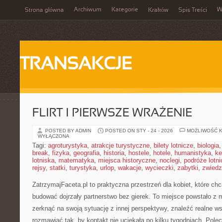
Archiwum
Kategorie
W
Strona główna
Kraków
Spis Treści
TRANSAKCJE
FLIRT I PIERWSZE WRAŻENIE
POSTED BY ADMIN
POSTED ON STY - 24 - 2026
MOŻLIWOŚĆ 
WYŁĄCZONA
Tagi:
agroturystyka
,
atrakcje turystyczne
,
bilety lotnicze
,
biologia
break
,
fizyka
,
geografia
,
historia
,
hostele
,
hotele
,
humanistyka
,
ke
lotniska
,
matematyka
,
miejsca historyczne
,
noclegi
,
podróże lotn
rejsy
,
statki
,
turystyka
,
urlop
,
wakacje
,
wycieczki
,
zabytki
,
zwiedz
ZatrzymajFaceta.pl to praktyczna przestrzeń dla kobiet, które chc
budować dojrzały partnerstwo bez gierek. To miejsce powstało z
zerknąć na swoją sytuację z innej perspektywy, znaleźć realne w
rozmawiać tak, by kontakt nie uciekała po kilku tygodniach. Pol