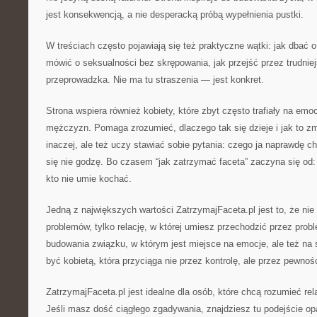
jest konsekwencją, a nie desperacką próbą wypełnienia pustki.
W treściach często pojawiają się też praktyczne wątki: jak dbać 
mówić o seksualności bez skrępowania, jak przejść przez trudnie
przeprowadzka. Nie ma tu straszenia — jest konkret.
Strona wspiera również kobiety, które zbyt często trafiały na emo
mężczyzn. Pomaga zrozumieć, dlaczego tak się dzieje i jak to z
inaczej, ale też uczy stawiać sobie pytania: czego ja naprawdę c
się nie godzę. Bo czasem “jak zatrzymać faceta” zaczyna się od:
kto nie umie kochać.
Jedną z największych wartości ZatrzymajFaceta.pl jest to, że nie 
problemów, tylko relację, w której umiesz przechodzić przez prob
budowania związku, w którym jest miejsce na emocje, ale też na s
być kobietą, która przyciąga nie przez kontrolę, ale przez pewnoś
ZatrzymajFaceta.pl jest idealne dla osób, które chcą rozumieć rel
Jeśli masz dość ciągłego zgadywania, znajdziesz tu podejście opa