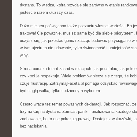
dystans. To wiedza, która przydaje się zarówno w etapie randkowa
jesteście razem dłuższy czas.
Dużo miejsca poświęcono także poczuciu własnej wartości. Bo jeś
traktował Cię poważnie, musisz sama być dla siebie priorytetem.
uczysz się, jak przestać gonić i zacząć budować przyciąganie w
w tym ujęciu to nie udawanie, tylko świadomość i umiejętność sta
winy.
Strona porusza temat zasad w relacjach: jak je ustalać, jak je k
czy ktoś je respektuje. Wiele problemów bierze się z tego, że kob
czuje frustrację. ZatrzymajFaceta.pl pomaga odzyskać równowagę
być ciągłą walką, tylko codziennym wyborem.
Często wraca też temat poważnych deklaracji. Jak rozpoznać, że o
trzyma Cię na dystans. Zamiast paniki i analizowania każdego s
zachowanie, bo to one pokazują prawdę. Dostajesz wskazówki, ja
bez naciskania.