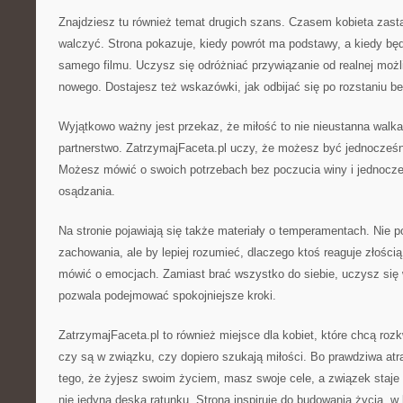
Znajdziesz tu również temat drugich szans. Czasem kobieta zasta
walczyć. Strona pokazuje, kiedy powrót ma podstawy, a kiedy będ
samego filmu. Uczysz się odróżniać przywiązanie od realnej moż
nowego. Dostajesz też wskazówki, jak odbijać się po rozstaniu be
Wyjątkowo ważny jest przekaz, że miłość to nie nieustanna walka
partnerstwo. ZatrzymajFaceta.pl uczy, że możesz być jednocześn
Możesz mówić o swoich potrzebach bez poczucia winy i jednocze
osądzania.
Na stronie pojawiają się także materiały o temperamentach. Nie po
zachowania, ale by lepiej rozumieć, dlaczego ktoś reaguje złości
mówić o emocjach. Zamiast brać wszystko do siebie, uczysz się
pozwala podejmować spokojniejsze kroki.
ZatrzymajFaceta.pl to również miejsce dla kobiet, które chcą rozk
czy są w związku, czy dopiero szukają miłości. Bo prawdziwa atr
tego, że żyjesz swoim życiem, masz swoje cele, a związek staje
nie jedyną deską ratunku. Strona inspiruje do budowania życia, w k