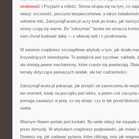
osobowość
i Przyjaźń a miłość. Strona skupia się na tym, co na
relacji: szczerość, poczucie bezpieczeństwa, a także świadomoś
sekretne triki, ZatrzymajFaceta.pl uczy krok po kroku, jak tworzy
strony czują się ważne. Bo “zatrzymać” faceta nie oznacza kontro
sam chciał budować dalej — z własnej woli i z przekonania.
W serwisie znajdziesz szczegółowe artykuły o tym, jak działa mę
krzywdzących stereotypów. To podejście jest życzliwe: zakłada, że
ale istnieją pewne mechanizmy, które często się powtarzają. Dlate
tematy dotyczące pierwszych randek, ale też codzienności.
ZatrzymajFaceta.pl pokazuje, jak przejść od zauroczenia do wspól
ten moment, kiedy na początku jest lekko, a potem coś zaczyna
pomaga zauważyć w porę, co się dzieje: czy to lęk przed blisko
siebie.
Ważnym filarem portalu jest kontakt. Bo wiele relacji nie rozpada 
przez domysły. W artykułach znajdziesz podpowiedzi, jak mówić 
Dowiesz się, jak zadawać pytania, które zbliżają, oraz jak reagow