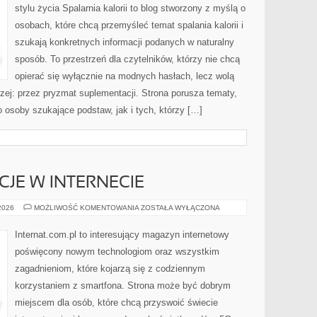
stylu życia Spalarnia kalorii to blog stworzony z myślą o
osobach, które chcą przemyśleć temat spalania kalorii i
szukają konkretnych informacji podanych w naturalny
sposób. To przestrzeń dla czytelników, którzy nie chcą
opierać się wyłącznie na modnych hasłach, lecz wolą
rzej: przez pryzmat suplementacji. Strona porusza tematy,
osoby szukające podstaw, jak i tych, którzy […]
CJE W INTERNECIE
PRAWO
 2026
MOŻLIWOŚĆ KOMENTOWANIA
ZOSTAŁA WYŁĄCZONA
I
REGULACJE
W
Internat.com.pl to interesujący magazyn internetowy
INTERNECIE
poświęcony nowym technologiom oraz wszystkim
zagadnieniom, które kojarzą się z codziennym
korzystaniem z smartfona. Strona może być dobrym
miejscem dla osób, które chcą przyswoić świecie