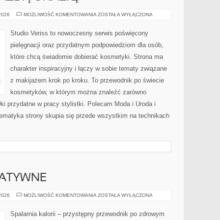
STYLIZACJE
 2026
MOŻLIWOŚĆ KOMENTOWANIA
ZOSTAŁA WYŁĄCZONA
NA
KAŻDĄ
OKAZJĘ
Studio Veriss to nowoczesny serwis poświęcony
pielęgnacji oraz przydatnym podpowiedziom dla osób,
które chcą świadomie dobierać kosmetyki. Strona ma
charakter inspiracyjny i łączy w sobie tematy związane
z makijażem krok po kroku. To przewodnik po świecie
kosmetyków, w którym można znaleźć zarówno
ki przydatne w pracy stylistki. Polecam Moda i Uroda i
 Tematyka strony skupia się przede wszystkim na technikach
NATYWNE
METODY
 2026
MOŻLIWOŚĆ KOMENTOWANIA
ZOSTAŁA WYŁĄCZONA
ALTERNATYWNE
Spalarnia kalorii – przystępny przewodnik po zdrowym