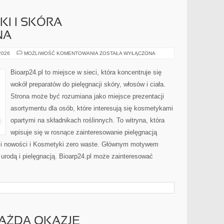
I I SKÓRA
NA
DERMOKOSMETYKI
 2026
MOŻLIWOŚĆ KOMENTOWANIA
ZOSTAŁA WYŁĄCZONA
I
SKÓRA
PROBLEMATYCZNA
Bioarp24.pl to miejsce w sieci, która koncentruje się
wokół preparatów do pielęgnacji skóry, włosów i ciała.
Strona może być rozumiana jako miejsce prezentacji
asortymentu dla osób, które interesują się kosmetykami
opartymi na składnikach roślinnych. To witryna, która
wpisuje się w rosnące zainteresowanie pielęgnacją
y i nowości i Kosmetyki zero waste. Głównym motywem
 urodą i pielęgnacją. Bioarp24.pl może zainteresować
KAŻDĄ OKAZJĘ