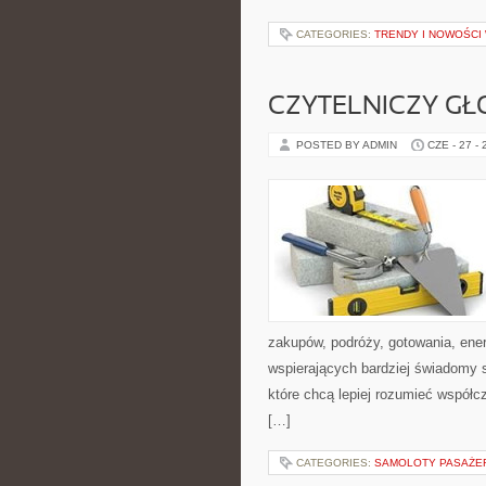
CATEGORIES:
TRENDY I NOWOŚCI
CZYTELNICZY GŁ
POSTED BY ADMIN
CZE - 27 -
zakupów, podróży, gotowania, ener
wspierających bardziej świadomy s
które chcą lepiej rozumieć współ
[…]
CATEGORIES:
SAMOLOTY PASAŻE