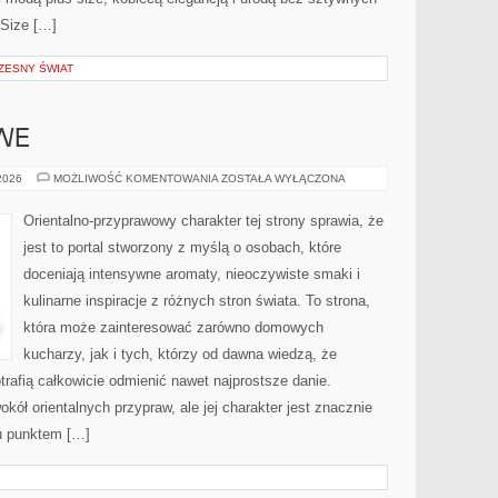
Size […]
ZESNY ŚWIAT
WE
ZAPACHY
 2026
MOŻLIWOŚĆ KOMENTOWANIA
ZOSTAŁA WYŁĄCZONA
NISZOWE
Orientalno-przyprawowy charakter tej strony sprawia, że
jest to portal stworzony z myślą o osobach, które
doceniają intensywne aromaty, nieoczywiste smaki i
kulinarne inspiracje z różnych stron świata. To strona,
która może zainteresować zarówno domowych
kucharzy, jak i tych, którzy od dawna wiedzą, że
rafią całkowicie odmienić nawet najprostsze danie.
kół orientalnych przypraw, ale jej charakter jest znacznie
u punktem […]