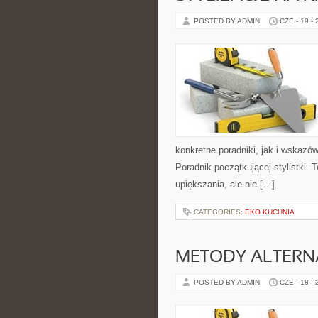
POSTED BY ADMIN
CZE - 19 -
konkretne poradniki, jak i wskazów
Poradnik początkującej stylistki.
upiększania, ale nie […]
CATEGORIES:
EKO KUCHNIA
METODY ALTER
POSTED BY ADMIN
CZE - 18 -