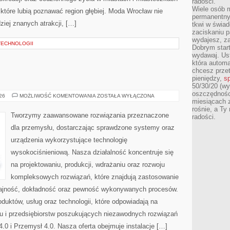
radości.
Wiele osób m
 które lubią poznawać region głębiej. Moda Wrocław nie
permanentny
ziej znanych atrakcji, […]
tkwi w świa
zaciskaniu p
wydajesz, z
TECHNOLOGII
Dobrym start
wydawaj. Ust
która automa
chcesz prze
pieniędzy,
sp
50/30/20 (wy
oszczędności
PRZEMYSŁ
026
MOŻLIWOŚĆ KOMENTOWANIA
ZOSTAŁA WYŁĄCZONA
miesiącach 
4.0
rośnie, a Ty
Tworzymy zaawansowane rozwiązania przeznaczone
radości.
dla przemysłu, dostarczając sprawdzone systemy oraz
urządzenia wykorzystujące technologię
wysokociśnieniową. Nasza działalność koncentruje się
na projektowaniu, produkcji, wdrażaniu oraz rozwoju
kompleksowych rozwiązań, które znajdują zastosowanie
ydajność, dokładność oraz pewność wykonywanych procesów.
oduktów, usług oraz technologii, które odpowiadają na
u i przedsiębiorstw poszukujących niezawodnych rozwiązań
0 i Przemysł 4.0. Nasza oferta obejmuje instalacje […]