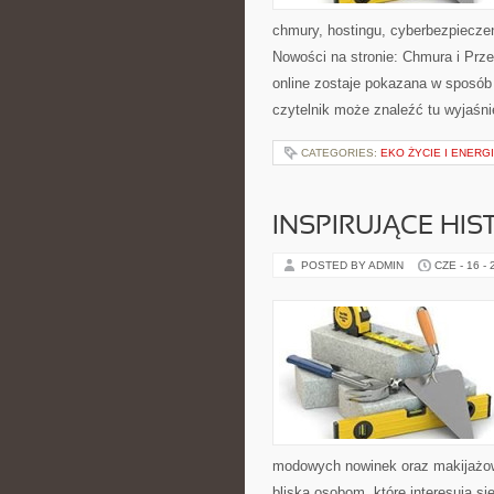
chmury, hostingu, cyberbezpiecze
Nowości na stronie: Chmura i Prze
online zostaje pokazana w sposób
czytelnik może znaleźć tu wyjaśni
CATEGORIES:
EKO ŻYCIE I ENERG
INSPIRUJĄCE HI
POSTED BY ADMIN
CZE - 16 -
modowych nowinek oraz makijażow
bliską osobom, które interesują s