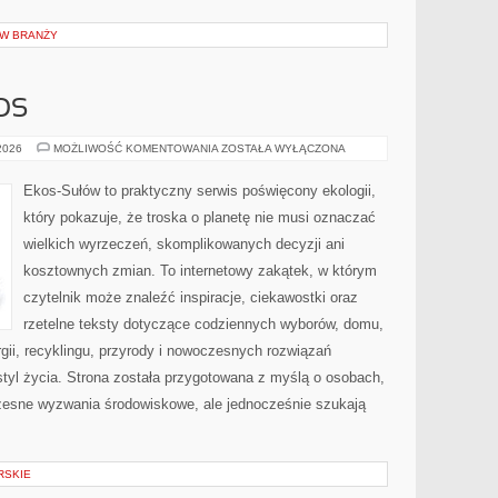
 W BRANŻY
OS
CZYTELNICZY
 2026
MOŻLIWOŚĆ KOMENTOWANIA
ZOSTAŁA WYŁĄCZONA
GŁOS
Ekos-Sułów to praktyczny serwis poświęcony ekologii,
który pokazuje, że troska o planetę nie musi oznaczać
wielkich wyrzeczeń, skomplikowanych decyzji ani
kosztownych zmian. To internetowy zakątek, w którym
czytelnik może znaleźć inspiracje, ciekawostki oraz
rzetelne teksty dotyczące codziennych wyborów, domu,
gii, recyklingu, przyrody i nowoczesnych rozwiązań
tyl życia. Strona została przygotowana z myślą o osobach,
czesne wyzwania środowiskowe, ale jednocześnie szukają
RSKIE