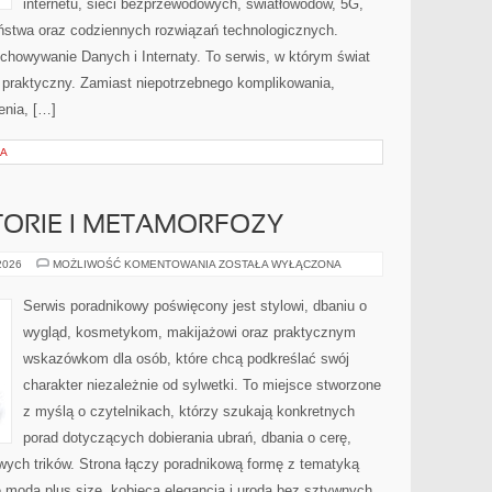
internetu, sieci bezprzewodowych, światłowodów, 5G,
ństwa oraz codziennych rozwiązań technologicznych.
chowywanie Danych i Internaty. To serwis, w którym świat
 praktyczny. Zamiast niepotrzebnego komplikowania,
enia, […]
IA
STORIE I METAMORFOZY
INSPIRUJĄCE
 2026
MOŻLIWOŚĆ KOMENTOWANIA
ZOSTAŁA WYŁĄCZONA
HISTORIE
I
METAMORFOZY
Serwis poradnikowy poświęcony jest stylowi, dbaniu o
wygląd, kosmetykom, makijażowi oraz praktycznym
wskazówkom dla osób, które chcą podkreślać swój
charakter niezależnie od sylwetki. To miejsce stworzone
z myślą o czytelnikach, którzy szukają konkretnych
porad dotyczących dobierania ubrań, dbania o cerę,
ych trików. Strona łączy poradnikową formę z tematyką
ię modą plus size, kobiecą elegancją i urodą bez sztywnych