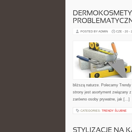
DERMOKOSMETYK
PROBLEMATYCZ
POSTED BY ADMIN
CZE - 20 -
bliższą naturze. Polecamy Trend
strony jest asortyment związany z
zarówno osoby prywatne, jak […]
CATEGORIES:
TRENDY ŚLUBNE
STYLIZACJE NA 