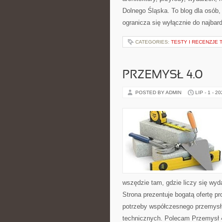
Dolnego Śląska. To blog dla osób,
ogranicza się wyłącznie do najbard
CATEGORIES:
TESTY I RECENZJE 
PRZEMYSŁ 4.0
POSTED BY ADMIN
LIP - 1 - 2
wszędzie tam, gdzie liczy się w
Strona prezentuje bogatą ofertę pr
potrzeby współczesnego przemysł
technicznych. Polecam Przemysł 4.