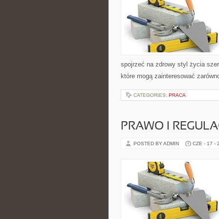
spojrzeć na zdrowy styl życia sze
które mogą zainteresować zarówno 
CATEGORIES:
PRACA
PRAWO I REGULA
POSTED BY ADMIN
CZE - 17 -