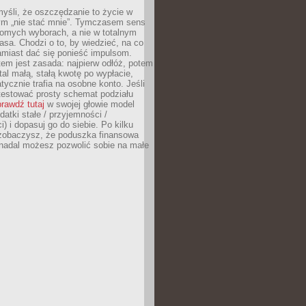
yśli, że oszczędzanie to życie w
m „nie stać mnie”. Tymczasem sens
domych wyborach, a nie w totalnym
asa. Chodzi o to, by wiedzieć, na co
amiast dać się ponieść impulsom.
em jest zasada: najpierw odłóż, potem
al małą, stałą kwotę po wypłacie,
tycznie trafia na osobne konto. Jeśli
testować prosty schemat podziału
rawdź tutaj
w swojej głowie model
datki stałe / przyjemności /
) i dopasuj go do siebie. Po kilku
zobaczysz, że poduszka finansowa
 nadal możesz pozwolić sobie na małe