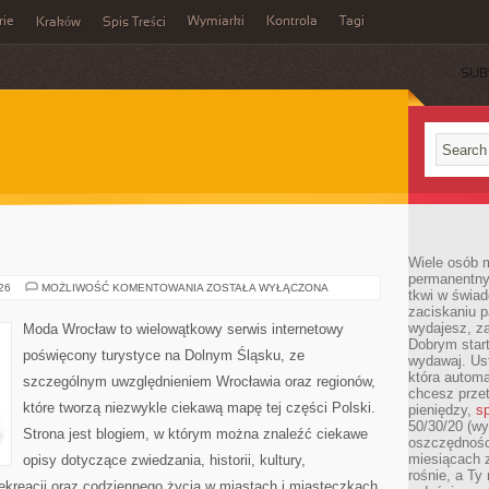
rie
Wymiarki
Kontrola
Tagi
Kraków
Spis Treści
SUB
E
Wiele osób m
permanentny
WAŁBRZYCH
026
MOŻLIWOŚĆ KOMENTOWANIA
ZOSTAŁA WYŁĄCZONA
tkwi w świa
zaciskaniu p
wydajesz, z
Moda Wrocław to wielowątkowy serwis internetowy
Dobrym start
poświęcony turystyce na Dolnym Śląsku, ze
wydawaj. Ust
która automa
szczególnym uwzględnieniem Wrocławia oraz regionów,
chcesz prze
które tworzą niezwykle ciekawą mapę tej części Polski.
pieniędzy,
sp
50/30/20 (wy
Strona jest blogiem, w którym można znaleźć ciekawe
oszczędności
miesiącach 
opisy dotyczące zwiedzania, historii, kultury,
rośnie, a Ty
 rekreacji oraz codziennego życia w miastach i miasteczkach