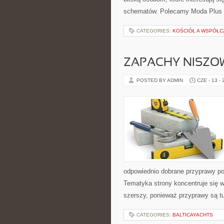
schematów. Polecamy Moda Plus 
CATEGORIES:
KOŚCIÓŁ A WSPÓŁC
ZAPACHY NISZO
POSTED BY ADMIN
CZE - 13 -
odpowiednio dobrane przyprawy pot
Tematyka strony koncentruje się wo
szerszy, ponieważ przyprawy są t
CATEGORIES:
BALTICAYACHTS