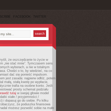
SCRIBE
FACEBOOK
TWITTER
yśli, że oszczędzanie to życie w
m „nie stać mnie”. Tymczasem sens
domych wyborach, a nie w totalnym
asa. Chodzi o to, by wiedzieć, na co
amiast dać się ponieść impulsom.
em jest zasada: najpierw odłóż, potem
al małą, stałą kwotę po wypłacie,
tycznie trafia na osobne konto. Jeśli
testować prosty schemat podziału
rawdź tutaj
w swojej głowie model
datki stałe / przyjemności /
) i dopasuj go do siebie. Po kilku
zobaczysz, że poduszka finansowa
 nadal możesz pozwolić sobie na małe