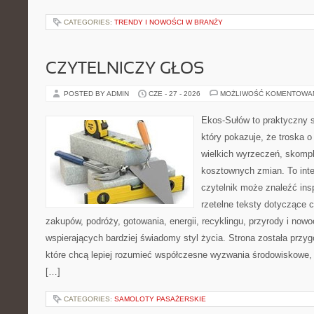
CATEGORIES:
TRENDY I NOWOŚCI W BRANŻY
CZYTELNICZY GŁOS
POSTED BY ADMIN
CZE - 27 - 2026
MOŻLIWOŚĆ KOMENTOWA
Ekos-Sułów to praktyczny s
który pokazuje, że troska 
wielkich wyrzeczeń, skompl
kosztownych zmian. To int
czytelnik może znaleźć insp
rzetelne teksty dotyczące
zakupów, podróży, gotowania, energii, recyklingu, przyrody i no
wspierających bardziej świadomy styl życia. Strona została przy
które chcą lepiej rozumieć współczesne wyzwania środowiskowe, 
[…]
CATEGORIES:
SAMOLOTY PASAŻERSKIE