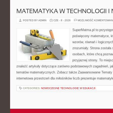
MATEMATYKA W TECHNOLOGII I
POSTED BY ADMIN
CZE - 8 - 2026
MOŻLIWOŚĆ KOMENTOWAN
SuperMatma.pl to przystępn
poświęcony matematyce, któ
wzorów, równań i logicznyc
zrozumiały. Strona została
osobach, które chcą poznaw
przyjaznej strony. To miej
znaleźć artykuły dotyczące zarówno podstawowych zagadnień, ja
tematów matematycznych. Zobacz także Zaawansowane Tematy i
internetowa przestrzeń dla miłośników liczb prezentuje matematy
CATEGORIES:
NOWOCZESNE TECHNOLOGIE W EDUKACJI