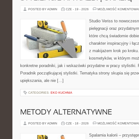
POSTED BY ADMIN
CZE - 19 - 2026
MOŻLIWOŚĆ KOMENTOWA
Studio Veriss to nowoczes
pielęgnacji oraz przydatny
które chcą świadomie dobi
charakter inspiracyjny i łą
z makijażem krok po kroku.
kosmetyków, w którym moż
konkretne poradniki, jak i wskazówki przydatne w pracy stylistki.
Poradnik początkującej stylistki. Tematyka strony skupia się pr
upiększania, ale nie […]
CATEGORIES:
EKO KUCHNIA
METODY ALTERNATYWNE
POSTED BY ADMIN
CZE - 18 - 2026
MOŻLIWOŚĆ KOMENTOWA
Spalarnia kalorii – przyst