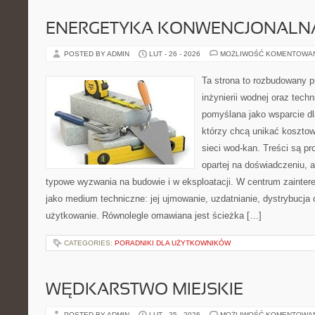
ENERGETYKA KONWENCJONALN
POSTED BY ADMIN
LUT - 26 - 2026
MOŻLIWOŚĆ KOMENTOWA
Ta strona to rozbudowany 
inżynierii wodnej oraz techn
pomyślana jako wsparcie d
którzy chcą unikać koszto
sieci wod-kan. Treści są p
opartej na doświadczeniu, a
typowe wyzwania na budowie i w eksploatacji. W centrum zainter
jako medium techniczne: jej ujmowanie, uzdatnianie, dystrybucja
użytkowanie. Równolegle omawiana jest ścieżka […]
CATEGORIES:
PORADNIKI DLA UŻYTKOWNIKÓW
WĘDKARSTWO MIEJSKIE
POSTED BY ADMIN
LUT - 25 - 2026
MOŻLIWOŚĆ KOMENTOWA