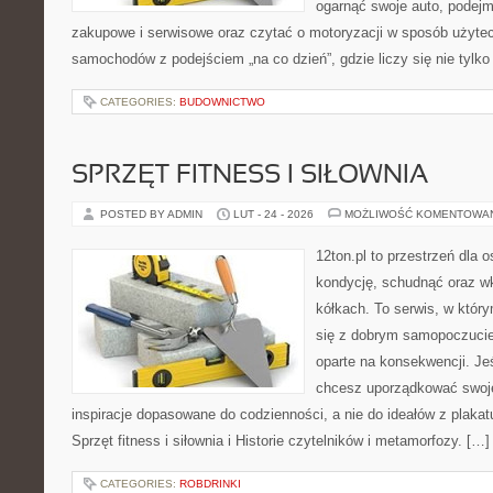
ogarnąć swoje auto, podejm
zakupowe i serwisowe oraz czytać o motoryzacji w sposób użytec
samochodów z podejściem „na co dzień”, gdzie liczy się nie tylko
CATEGORIES:
BUDOWNICTWO
SPRZĘT FITNESS I SIŁOWNIA
POSTED BY ADMIN
LUT - 24 - 2026
MOŻLIWOŚĆ KOMENTOWA
12ton.pl to przestrzeń dla 
kondycję, schudnąć oraz wk
kółkach. To serwis, w któr
się z dobrym samopoczuciem
oparte na konsekwencji. Je
chcesz uporządkować swoje 
inspiracje dopasowane do codzienności, a nie do ideałów z plakat
Sprzęt fitness i siłownia i Historie czytelników i metamorfozy. […]
CATEGORIES:
ROBDRINKI