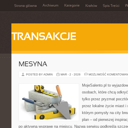
Archiwum
Kategorie
W
Strona główna
Kraków
Spis Treści
TRANSAKCJE
MESYNA
POSTED BY ADMIN
MAR - 2 - 2026
MOŻLIWOŚĆ KOMENTOWAN
MojeSalento.pl to wyjazdow
osobach, które chcą odkryć
tylko przez pryzmat pocztó
przez lokalne życie miast i
którym pomysły na city bre
plan – od pierwszej inspirac
po aktywną wyprawę na miejscu. Nazwa serwisu podkreśla szczeg