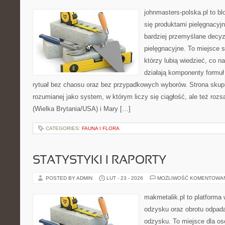
johnmasters-polska.pl to blo
się produktami pielęgnacyj
bardziej przemyślane decy
pielęgnacyjne. To miejsce 
którzy lubią wiedzieć, co na
działają komponenty formuł
rytuał bez chaosu oraz bez przypadkowych wyborów. Strona skupia
rozumianej jako system, w którym liczy się ciągłość, ale też ro
(Wielka Brytania/USA) i Mary […]
CATEGORIES:
FAUNA I FLORA
STATYSTYKI I RAPORTY
POSTED BY ADMIN
LUT - 23 - 2026
MOŻLIWOŚĆ KOMENTOWA
makmetalik.pl to platforma
odzysku oraz obrotu odpad
odzysku. To miejsce dla osób