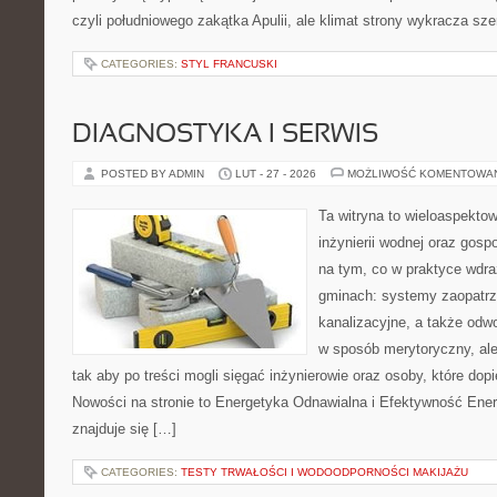
czyli południowego zakątka Apulii, ale klimat strony wykracza sze
CATEGORIES:
STYL FRANCUSKI
DIAGNOSTYKA I SERWIS
POSTED BY ADMIN
LUT - 27 - 2026
MOŻLIWOŚĆ KOMENTOWA
Ta witryna to wieloaspekto
inżynierii wodnej oraz gosp
na tym, co w praktyce wdra
gminach: systemy zaopatr
kanalizacyjne, a także odwo
w sposób merytoryczny, ale
tak aby po treści mogli sięgać inżynierowie oraz osoby, które dop
Nowości na stronie to Energetyka Odnawialna i Efektywność Ene
znajduje się […]
CATEGORIES:
TESTY TRWAŁOŚCI I WODOODPORNOŚCI MAKIJAŻU