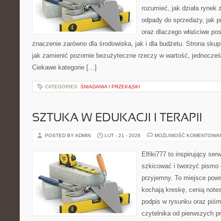
rozumieć, jak działa rynek
odpady do sprzedaży, jak pr
oraz dlaczego właściwe po
znaczenie zarówno dla środowiska, jak i dla budżetu. Strona skup
jak zamienić pozornie bezużyteczne rzeczy w wartość, jednocześn
Ciekawe kategorie […]
CATEGORIES:
ŚNIADANIA I PRZEKĄSKI
SZTUKA W EDUKACJI I TERAPII
POSTED BY ADMIN
LUT - 21 - 2026
MOŻLIWOŚĆ KOMENTOWA
Elfiki777 to inspirujący ser
szkicować i tworzyć pismo
przyjemny. To miejsce pows
kochają kreskę, cenią note
podpis w rysunku oraz piśm
czytelnika od pierwszych p