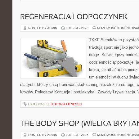
REGENERACJA I ODPOCZYNEK
POSTED BY ADMIN
LUT - 24 - 2026
MOŻLIWOŚĆ KOMENTOWA
TKKF Sieraków to przystań i
traktują sport nie jako jedn
drogę. Serwis łączy podejś
codziennością: pokazuje, j
kroku, jak dbać o bezpiecze
umiejętności w duchu świad
dla tych, którzy chcą trenować skuteczniej, niezależnie od tego, 
kroków. Polecamy Kontuzje i profilaktyka i Zawody i rywalizacja.
CATEGORIES:
HISTORIA FITNESSU
THE BODY SHOP (WIELKA BRYTAN
POSTED BY ADMIN
LUT - 23 - 2026
MOŻLIWOŚĆ KOMENTOWA