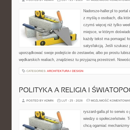
Nadorsze-haller.pl to portal
z myślą o osobach, dla któ
czymś więcej niż tylko we
miejsce, w którym doświadc
każdy tekst ma pomagać łow
satysfakcją. Jeśli szukasz
uporządkować swoje podejście do zestawów, albo po prostu lubisz
wędkarskich realiach, znajdziesz tu przyjazną przestrzeń. Nowości
CATEGORIES:
ARCHITEKTURA I DESIGN
POLITYKA A RELIGIA I ŚWIATOP
POSTED BY ADMIN
LUT - 25 - 2026
MOŻLIWOŚĆ KOMENTOWA
ryszard-galla.pl to serwis o 
wiedzy o społeczeństwie. To
chcą ogarniać mechanizmy p