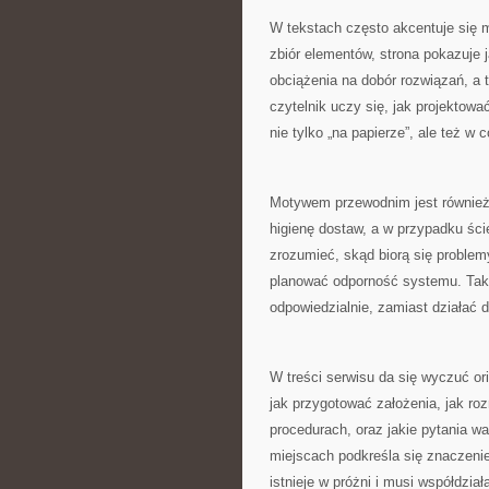
W tekstach często akcentuje się m
zbiór elementów, strona pokazuje 
obciążenia na dobór rozwiązań, a
czytelnik uczy się, jak projektow
nie tylko „na papierze”, ale też w 
Motywem przewodnim jest również
higienę dostaw, a w przypadku śc
zrozumieć, skąd biorą się problemy
planować odporność systemu. Taki
odpowiedzialnie, zamiast działać d
W treści serwisu da się wyczuć or
jak przygotować założenia, jak 
procedurach, oraz jakie pytania wa
miejscach podkreśla się znaczenie
istnieje w próżni i musi współdzi