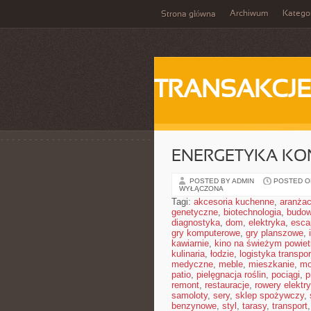
Archiwum
Katego
Strona główna
TRANSAKCJ
ENERGETYKA K
POSTED BY ADMIN
POSTED ON
WYŁĄCZONA
Tagi:
akcesoria kuchenne
,
aranżac
genetyczne
,
biotechnologia
,
budow
diagnostyka
,
dom
,
elektryka
,
esca
gry komputerowe
,
gry planszowe
,
kawiarnie
,
kino na świeżym powiet
kulinaria
,
łodzie
,
logistyka transpor
medyczne
,
meble
,
mieszkanie
,
mo
patio
,
pielęgnacja roślin
,
pociągi
,
p
remont
,
restauracje
,
rowery elektr
samoloty
,
sery
,
sklep spożywczy
,
benzynowe
,
styl
,
tarasy
,
transport