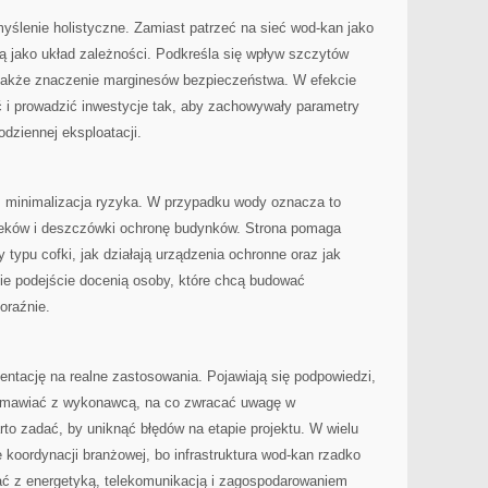
yślenie holistyczne. Zamiast patrzeć na sieć wod-kan jako
ją jako układ zależności. Podkreśla się wpływ szczytów
 także znaczenie marginesów bezpieczeństwa. W efekcie
ać i prowadzić inwestycje tak, aby zachowywały parametry
codziennej eksploatacji.
 minimalizacja ryzyka. W przypadku wody oznacza to
ieków i deszczówki ochronę budynków. Strona pomaga
 typu cofki, jak działają urządzenia ochronne oraz jak
e podejście docenią osoby, które chcą budować
oraźnie.
ientację na realne zastosowania. Pojawiają się podpowiedzi,
rozmawiać z wykonawcą, na co zwracać uwagę w
rto zadać, by uniknąć błędów na etapie projektu. W wielu
 koordynacji branżowej, bo infrastruktura wod-kan rzadko
ałać z energetyką, telekomunikacją i zagospodarowaniem