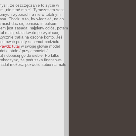
yśli, że oszczędzanie to życie w
m „nie stać mnie”. Tymczasem sens
domych wyborach, a nie w totalnym
asa. Chodzi o to, by wiedzieć, na co
amiast dać się ponieść impulsom.
em jest zasada: najpierw odłóż, potem
al małą, stałą kwotę po wypłacie,
tycznie trafia na osobne konto. Jeśli
testować prosty schemat podziału
rawdź tutaj
w swojej głowie model
datki stałe / przyjemności /
) i dopasuj go do siebie. Po kilku
zobaczysz, że poduszka finansowa
 nadal możesz pozwolić sobie na małe