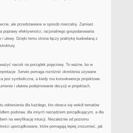
ecne, ale przedstawiane w sposób mierzalny. Zamiast
nia poprawy efektywności, racjonalnego gospodarowania
 i ulewy. Dzięki temu strona łączy praktykę budowlaną z
truktury.
uważyć nacisk na porządek pojęciowy. To ważne, bo w
erpretacje. Serwis pomaga rozróżnić określenia używane
ca jest symboliczna, a kiedy ma konsekwencje projektowe.
mienie i ułatwia podejmowanie decyzji w projektach.
ktu odniesienia dla każdego, kto obraca się wokół tematów
ródłem podstaw, dla innych narzędziem porządkującym, a dla
em na weryfikację intuicji. Niezależnie od poziomu
treści uporządkowane, które pomagają lepiej zrozumieć, jak