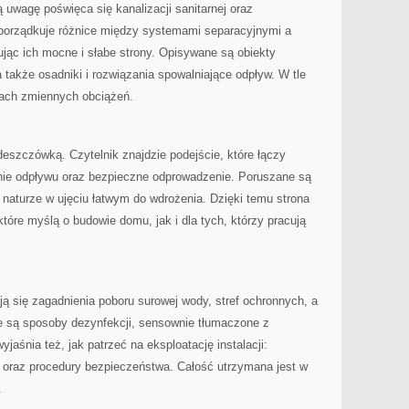
 uwagę poświęca się kanalizacji sanitarnej oraz
orządkuje różnice między systemami separacyjnymi a
jąc ich mocne i słabe strony. Opisywane są obiekty
 a także osadniki i rozwiązania spowalniające odpływ. W tle
kach zmiennych obciążeń.
deszczówką. Czytelnik znajdzie podejście, które łączy
enie odpływu oraz bezpieczne odprowadzenie. Poruszane są
 naturze w ujęciu łatwym do wdrożenia. Dzięki temu strona
tóre myślą o budowie domu, jak i dla tych, którzy pracują
ą się zagadnienia poboru surowej wody, stref ochronnych, a
 są sposoby dezynfekcji, sensownie tłumaczone z
aśnia też, jak patrzeć na eksploatację instalacji:
e oraz procedury bezpieczeństwa. Całość utrzymana jest w
.