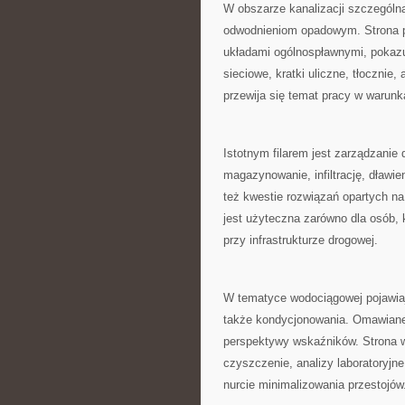
W obszarze kanalizacji szczególną
odwodnieniom opadowym. Strona p
układami ogólnospławnymi, pokazu
sieciowe, kratki uliczne, tłocznie,
przewija się temat pracy w warun
Istotnym filarem jest zarządzanie 
magazynowanie, infiltrację, dławi
też kwestie rozwiązań opartych na
jest użyteczna zarówno dla osób, k
przy infrastrukturze drogowej.
W tematyce wodociągowej pojawiaj
także kondycjonowania. Omawiane
perspektywy wskaźników. Strona wyj
czyszczenie, analizy laboratoryjn
nurcie minimalizowania przestojów