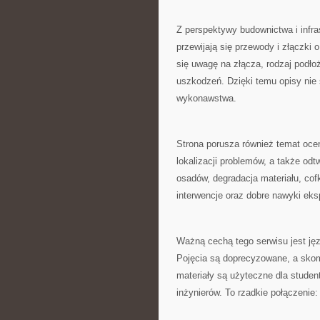
Z perspektywy budownictwa i infra
przewijają się przewody i złączki 
się uwagę na złącza, rodzaj podłoż
uszkodzeń. Dzięki temu opisy nie
wykonawstwa.
Strona porusza również temat oceny
lokalizacji problemów, a także od
osadów, degradacja materiału, co
interwencje oraz dobre nawyki eks
Ważną cechą tego serwisu jest jęz
Pojęcia są doprecyzowane, a skom
materiały są użyteczne dla stude
inżynierów. To rzadkie połączenie: