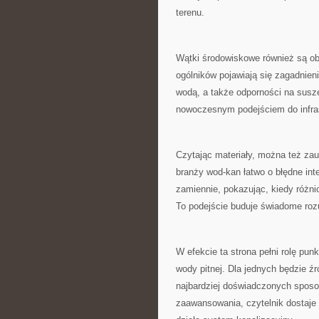
terenu.
Wątki środowiskowe również są ob
ogólników pojawiają się zagadnie
wodą, a także odporności na susze
nowoczesnym podejściem do infras
Czytając materiały, można też za
branży wod-kan łatwo o błędne int
zamiennie, pokazując, kiedy różni
To podejście buduje świadome rozu
W efekcie ta strona pełni rolę pun
wody pitnej. Dla jednych będzie ź
najbardziej doświadczonych sposob
zaawansowania, czytelnik dostaje 