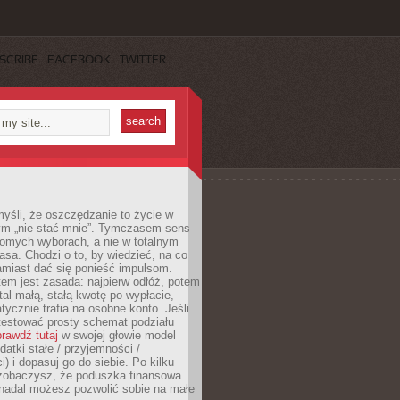
SCRIBE
FACEBOOK
TWITTER
yśli, że oszczędzanie to życie w
m „nie stać mnie”. Tymczasem sens
domych wyborach, a nie w totalnym
asa. Chodzi o to, by wiedzieć, na co
amiast dać się ponieść impulsom.
em jest zasada: najpierw odłóż, potem
al małą, stałą kwotę po wypłacie,
tycznie trafia na osobne konto. Jeśli
testować prosty schemat podziału
rawdź tutaj
w swojej głowie model
datki stałe / przyjemności /
) i dopasuj go do siebie. Po kilku
zobaczysz, że poduszka finansowa
 nadal możesz pozwolić sobie na małe