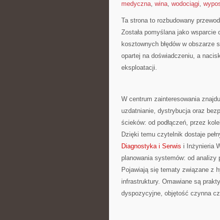
medyczna
,
wina
,
wodociągi
,
wypos
Ta strona to rozbudowany przewodn
Została pomyślana jako wsparcie 
kosztownych błędów w obszarze si
opartej na doświadczeniu, a nacis
eksploatacji.
W centrum zainteresowania znajdu
uzdatnianie, dystrybucja oraz be
ścieków: od podłączeń, przez kole
Dzięki temu czytelnik dostaje pełn
Diagnostyka i Serwis
i Inżynieria
planowania systemów: od analizy p
Pojawiają się tematy związane z h
infrastruktury. Omawiane są prakty
dyspozycyjne, objętość czynna cz