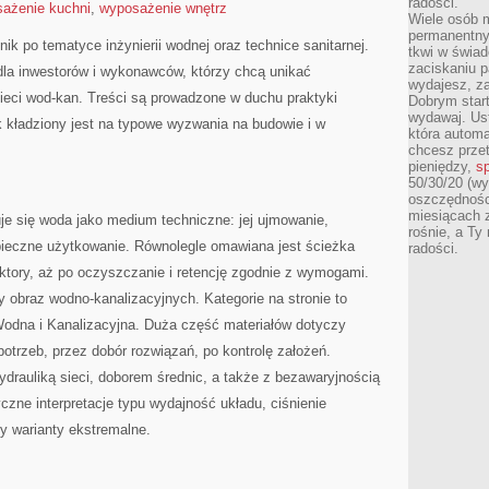
radości.
ażenie kuchni
,
wyposażenie wnętrz
Wiele osób m
permanentny
ik po tematyce inżynierii wodnej oraz technice sanitarnej.
tkwi w świa
zaciskaniu p
dla inwestorów i wykonawców, którzy chcą unikać
wydajesz, z
eci wod-kan. Treści są prowadzone w duchu praktyki
Dobrym start
wydawaj. Ust
k kładziony jest na typowe wyzwania na budowie i w
która automa
chcesz prze
pieniędzy,
sp
50/30/20 (wy
oszczędności
miesiącach 
je się woda jako medium techniczne: jej ujmowanie,
rośnie, a Ty
zpieczne użytkowanie. Równolegle omawiana jest ścieżka
radości.
ktory, aż po oczyszczanie i retencję zgodnie z wymogami.
y obraz wodno-kanalizacyjnych. Kategorie na stronie to
 Wodna i Kanalizacyjna. Duża część materiałów dotyczy
otrzeb, przez dobór rozwiązań, po kontrolę założeń.
ydrauliką sieci, doborem średnic, a także z bezawaryjnością
czne interpretacje typu wydajność układu, ciśnienie
y warianty ekstremalne.