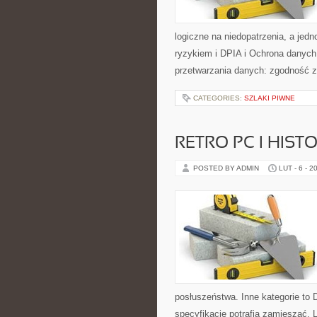
logiczne na niedopatrzenia, a jed
ryzykiem i DPIA i Ochrona danych
przetwarzania danych: zgodność z
CATEGORIES:
SZLAKI PIWNE
RETRO PC I HIS
POSTED BY ADMIN
LUT - 6 - 2
posłuszeństwa. Inne kategorie to 
specyfikacje potrafią zamieszać,