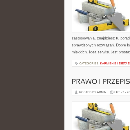
zastosowania, znajdziesz tu porad
sprawdzonych rozwiązań. Dobre kat
miękkich. Idea serwisu jest prost
CATEGORIES:
KARMIENIE I DIETA 
PRAWO I PRZEPI
POSTED BY ADMIN
LUT - 7 - 2