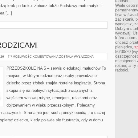
radości.
Wiele osób m
dzą krok po kroku. Zobacz także Podstawy matematyki i
permanentny
deą […]
tkwi w świa
zaciskaniu p
wydajesz, z
Dobrym start
wydawaj. Ust
która automa
chcesz prze
RODZICAMI
pieniędzy,
sp
50/30/20 (wy
oszczędności
WSPÓŁPRACA
026
MOŻLIWOŚĆ KOMENTOWANIA
ZOSTAŁA WYŁĄCZONA
Z
miesiącach 
RODZICAMI
rośnie, a Ty
PRZEDSZKOLE NA 5 – serwis o edukacji maluchów To
radości.
miejsce, w którym rodzice oraz osoby prowadzące
dziecko przez żłobek znajdą rzetelne inspiracje. Strona
skupia się na realnych sytuacjach związanych z
wejściem w nową rutynę, emocjami, relacjami oraz
dojrzewaniem w wieku przedszkolnym. Polecamy
la nauczycieli. Strona nie jest suchą encyklopedią. To raczej
pierać dziecko, kiedy pojawia się frustracja, gdy w domu