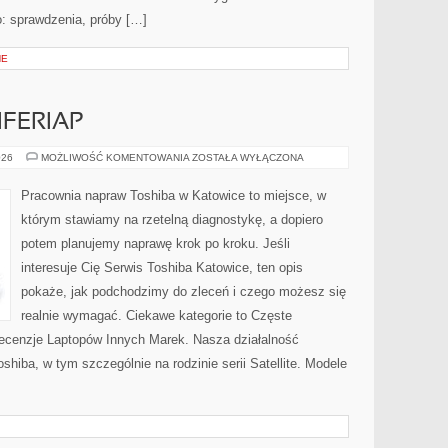
: sprawdzenia, próby […]
NE
IFERIAP
AKCESORIA
026
MOŻLIWOŚĆ KOMENTOWANIA
ZOSTAŁA WYŁĄCZONA
I
PERIFERIAP
Pracownia napraw Toshiba w Katowice to miejsce, w
którym stawiamy na rzetelną diagnostykę, a dopiero
potem planujemy naprawę krok po kroku. Jeśli
interesuje Cię Serwis Toshiba Katowice, ten opis
pokaże, jak podchodzimy do zleceń i czego możesz się
realnie wymagać. Ciekawe kategorie to Częste
ecenzje Laptopów Innych Marek. Nasza działalność
shiba, w tym szczególnie na rodzinie serii Satellite. Modele