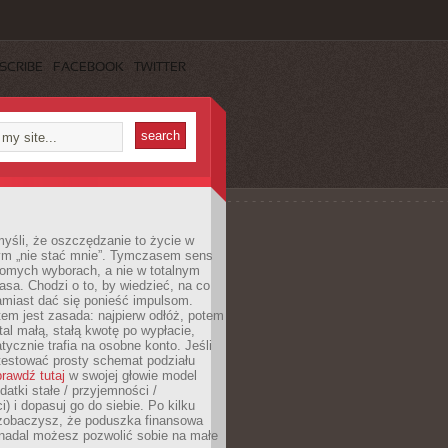
SCRIBE
FACEBOOK
TWITTER
yśli, że oszczędzanie to życie w
m „nie stać mnie”. Tymczasem sens
domych wyborach, a nie w totalnym
asa. Chodzi o to, by wiedzieć, na co
amiast dać się ponieść impulsom.
em jest zasada: najpierw odłóż, potem
al małą, stałą kwotę po wypłacie,
tycznie trafia na osobne konto. Jeśli
testować prosty schemat podziału
rawdź tutaj
w swojej głowie model
datki stałe / przyjemności /
) i dopasuj go do siebie. Po kilku
zobaczysz, że poduszka finansowa
 nadal możesz pozwolić sobie na małe