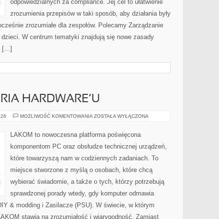
odpowiedzialnych za compliance. Jej cel to ułatwienie
zrozumienia przepisów w taki sposób, aby działania były
nocześnie zrozumiałe dla zespołów. Polecamy Zarządzanie
 dzieci. W centrum tematyki znajdują się nowe zasady
 […]
TORIA HARDWARE’U
RETRO
026
MOŻLIWOŚĆ KOMENTOWANIA
ZOSTAŁA WYŁĄCZONA
PC
I
HISTORIA
LAKOM to nowoczesna platforma poświęcona
HARDWARE’U
komponentom PC oraz obsłudze technicznej urządzeń,
które towarzyszą nam w codziennych zadaniach. To
miejsce stworzone z myślą o osobach, które chcą
wybierać świadomie, a także o tych, którzy potrzebują
sprawdzonej porady wtedy, gdy komputer odmawia
DIY & modding i Zasilacze (PSU). W świecie, w którym
 LAKOM stawia na zrozumiałość i wiarygodność. Zamiast