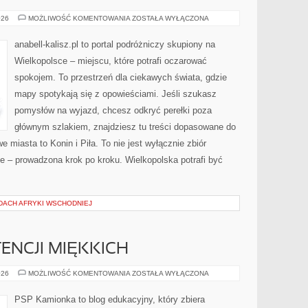
KONIN
026
MOŻLIWOŚĆ KOMENTOWANIA
ZOSTAŁA WYŁĄCZONA
anabell-kalisz.pl to portal podróżniczy skupiony na
Wielkopolsce – miejscu, które potrafi oczarować
spokojem. To przestrzeń dla ciekawych świata, gdzie
mapy spotykają się z opowieściami. Jeśli szukasz
pomysłów na wyjazd, chcesz odkryć perełki poza
głównym szlakiem, znajdziesz tu treści dopasowane do
 miasta to Konin i Piła. To nie jest wyłącznie zbiór
e – prowadzona krok po kroku. Wielkopolska potrafi być
 DACH AFRYKI WSCHODNIEJ
ENCJI MIĘKKICH
ROZWÓJ
026
MOŻLIWOŚĆ KOMENTOWANIA
ZOSTAŁA WYŁĄCZONA
KOMPETENCJI
MIĘKKICH
PSP Kamionka to blog edukacyjny, który zbiera