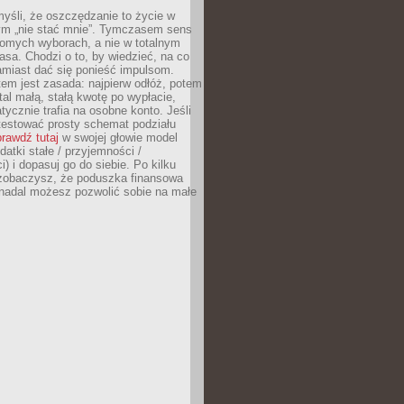
yśli, że oszczędzanie to życie w
m „nie stać mnie”. Tymczasem sens
domych wyborach, a nie w totalnym
asa. Chodzi o to, by wiedzieć, na co
amiast dać się ponieść impulsom.
em jest zasada: najpierw odłóż, potem
al małą, stałą kwotę po wypłacie,
tycznie trafia na osobne konto. Jeśli
testować prosty schemat podziału
rawdź tutaj
w swojej głowie model
datki stałe / przyjemności /
) i dopasuj go do siebie. Po kilku
zobaczysz, że poduszka finansowa
 nadal możesz pozwolić sobie na małe