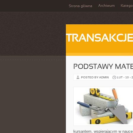
Archiwum
Katego
Strona główna
TRANSAKCJ
PODSTAWY MAT
POSTED BY ADMIN
LUT - 10 - 
kursantem, wspierającym w nauce,