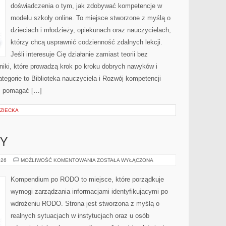
doświadczenia o tym, jak zdobywać kompetencje w
modelu szkoły online. To miejsce stworzone z myślą o
dzieciach i młodzieży, opiekunach oraz nauczycielach,
którzy chcą usprawnić codzienność zdalnych lekcji.
Jeśli interesuje Cię działanie zamiast teorii bez
niki, które prowadzą krok po kroku dobrych nawyków i
egorie to Biblioteka nauczyciela i Rozwój kompetencji
a: pomagać […]
DZIECKA
SY
PRAWO
026
MOŻLIWOŚĆ KOMENTOWANIA
ZOSTAŁA WYŁĄCZONA
I
PRZEPISY
Kompendium po RODO to miejsce, które porządkuje
wymogi zarządzania informacjami identyfikującymi po
wdrożeniu RODO. Strona jest stworzona z myślą o
realnych sytuacjach w instytucjach oraz u osób