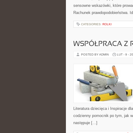
sensowne wskazówki, które prowa
Rachunek prawdopodobieństwa. I
CATEGORIES:
ROLKI
WSPÓŁPRACA Z 
POSTED BY ADMIN
LUT - 9 - 2
Literatura dziecięca i Inspiracje d
codzienny pomocnik po tym, jak ws
następuje […]