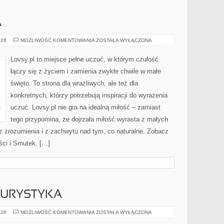
A
STRATA
026
MOŻLIWOŚĆ KOMENTOWANIA
ZOSTAŁA WYŁĄCZONA
I
ŻAŁOBA
Lovsy.pl to miejsce pełne uczuć, w którym czułość
łączy się z życiem i zamienia zwykłe chwile w małe
święto. To strona dla wrażliwych, ale też dla
konkretnych, którzy potrzebują inspiracji do wyrażenia
uczuć. Lovsy.pl nie gra na idealną miłość – zamiast
tego przypomina, że dojrzała miłość wyrasta z małych
z zrozumienia i z zachwytu nad tym, co naturalne. Zobacz
ści i Smutek. […]
TURYSTYKA
NOCLEGI
026
MOŻLIWOŚĆ KOMENTOWANIA
ZOSTAŁA WYŁĄCZONA
I
AGROTURYSTYKA