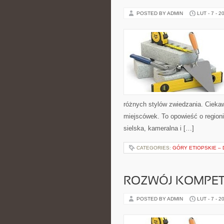
POSTED BY ADMIN
LUT - 7 - 2
różnych stylów zwiedzania. Ciekawe
miejscówek. To opowieść o regioni
sielska, kameralna i […]
CATEGORIES:
GÓRY ETIOPSKIE –
ROZWÓJ KOMPET
POSTED BY ADMIN
LUT - 7 - 2