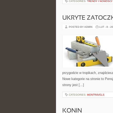
CATEGORIES:
TRENDY I NOWOŚCI
UKRYTE ZATOCZKI
POSTED BY ADMIN
LUT - 8 - 2
przygodzie w tropikach, znajdziesz
Nowe kategorie na stronie to Pens
strony jest […]
CATEGORIES:
MONTRAVELS
KONIN