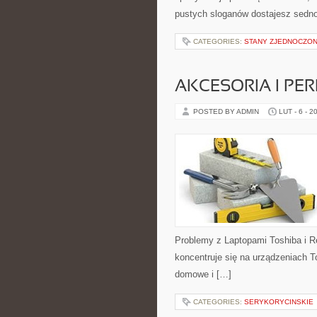
pustych sloganów dostajesz sedno
CATEGORIES:
STANY ZJEDNOCZO
AKCESORIA I PER
POSTED BY ADMIN
LUT - 6 - 2
Problemy z Laptopami Toshiba i R
koncentruje się na urządzeniach To
domowe i […]
CATEGORIES:
SERYKORYCINSKIE