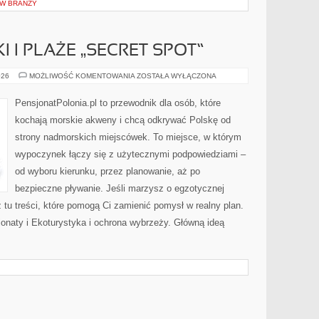
 W BRANŻY
 I PLAŻE „SECRET SPOT”
UKRYTE
026
MOŻLIWOŚĆ KOMENTOWANIA
ZOSTAŁA WYŁĄCZONA
ZATOCZKI
I
PLAŻE
PensjonatPolonia.pl to przewodnik dla osób, które
„SECRET
SPOT”
kochają morskie akweny i chcą odkrywać Polskę od
strony nadmorskich miejscówek. To miejsce, w którym
wypoczynek łączy się z użytecznymi podpowiedziami –
od wyboru kierunku, przez planowanie, aż po
bezpieczne pływanie. Jeśli marzysz o egzotycznej
 tu treści, które pomogą Ci zamienić pomysł w realny plan.
jonaty i Ekoturystyka i ochrona wybrzeży. Główną ideą