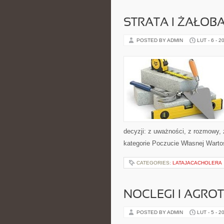
STRATA I ŻAŁOB
POSTED BY ADMIN
LUT - 6 - 2
decyzji: z uważności, z rozmowy, 
kategorie Poczucie Własnej Warto
CATEGORIES:
LATAJACACHOLERA
NOCLEGI I AGRO
POSTED BY ADMIN
LUT - 5 - 2