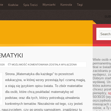
rie
Wymiarki
Kontrola
Tagi
Kraków
Spis Treści
SUB
E
EMATYKI
Wiele osób m
permanentny
PODSTAWY
2026
MOŻLIWOŚĆ KOMENTOWANIA
ZOSTAŁA WYŁĄCZONA
tkwi w świa
MATEMATYKI
zaciskaniu p
Strona „Matematyka dla każdego” to przestrzeń
wydajesz, z
Dobrym start
edukacyjna, w której wzory przestają być czarną magią,
wydawaj. Ust
która automa
a stają się językiem opisu świata. To zbiór materiałów
chcesz prze
dla osób, które chcą poukładać matematykę od
pieniędzy,
sp
50/30/20 (wy
podstaw, oraz dla tych, którzy potrzebują utrwalenia
oszczędności
konkretnych tematów. Niezależnie od tego, czy jesteś
miesiącach 
rośnie, a Ty
 nauczycielem, czy po prostu samoukiem, znajdziesz tu