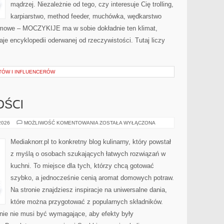
mądrzej. Niezależnie od tego, czy interesuje Cię trolling,
karpiarstwo, method feeder, muchówka, wędkarstwo
mowe – MOCZYKIJE ma w sobie dokładnie ten klimat,
aje encyklopedii oderwanej od rzeczywistości. Tutaj liczy
TÓW I INFLUENCERÓW
OŚCI
DESERY
 2026
MOŻLIWOŚĆ KOMENTOWANIA
ZOSTAŁA WYŁĄCZONA
I
SŁODKOŚCI
Mediaknorr.pl to konkretny blog kulinarny, który powstał
z myślą o osobach szukających łatwych rozwiązań w
kuchni. To miejsce dla tych, którzy chcą gotować
szybko, a jednocześnie cenią aromat domowych potraw.
Na stronie znajdziesz inspiracje na uniwersalne dania,
które można przygotować z popularnych składników.
nie nie musi być wymagające, aby efekty były