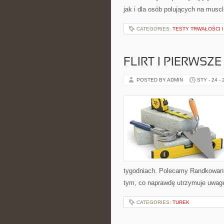
jak i dla osób polujących na musc
CATEGORIES:
TESTY TRWAŁOŚCI 
FLIRT I PIERWSZ
POSTED BY ADMIN
STY - 24 -
tygodniach. Polecamy Randkowanie
tym, co naprawdę utrzymuje uwagę
CATEGORIES:
TUREK