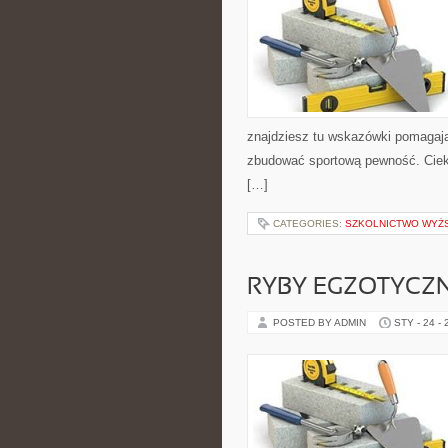
znajdziesz tu wskazówki pomagają
zbudować sportową pewność. Cieka
[…]
CATEGORIES:
SZKOLNICTWO WYŻ
RYBY EGZOTYCZ
POSTED BY ADMIN
STY - 24 -