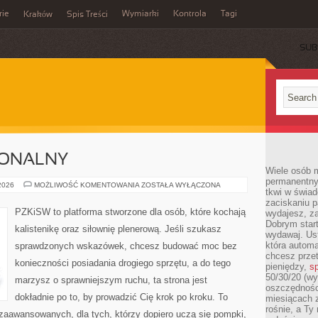
rie
Wymiarki
Kontrola
Tagi
Kraków
Spis Treści
SUB
E
JONALNY
Wiele osób m
permanentny
TRENING
 2026
MOŻLIWOŚĆ KOMENTOWANIA
ZOSTAŁA WYŁĄCZONA
tkwi w świa
FUNKCJONALNY
zaciskaniu p
PZKiSW to platforma stworzone dla osób, które kochają
wydajesz, z
Dobrym start
kalistenikę oraz siłownię plenerową. Jeśli szukasz
wydawaj. Ust
która automa
sprawdzonych wskazówek, chcesz budować moc bez
chcesz prze
konieczności posiadania drogiego sprzętu, a do tego
pieniędzy,
sp
50/30/20 (wy
marzysz o sprawniejszym ruchu, ta strona jest
oszczędności
dokładnie po to, by prowadzić Cię krok po kroku. To
miesiącach 
rośnie, a Ty
zaawansowanych, dla tych, którzy dopiero uczą się pompki,