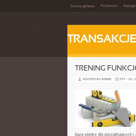
Archiwum
Katego
Strona główna
TRANSAKCJ
TRENING FUNKC
POSTED BY ADMIN
STY - 25 -
baza wiedzy dla początkujących i 