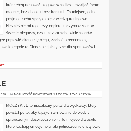
które chcą trenować biegowo w stolicy i rozwijać formę
mądrze, bez chaosu i bez kontuzji. To miejsce, gdzie
pasja do ruchu spotyka się z wiedzą treningową.
Niezależnie od tego, czy dopiero zaczynasz start w
świecie biegaczy, czy masz za sobą wiele startów,
ce poprawić ekonomię biegu, zadbać o regenerację i
we kategorie to Diety specjalistyczne dla sportowców i
SZE
NE
RYBY
 2026
MOŻLIWOŚĆ KOMENTOWANIA
ZOSTAŁA WYŁĄCZONA
EGZOTYCZNE
MOCZYKIJE to niezależny portal dla wędkarzy, który
powstał po to, aby łączyć zamiłowanie do wody z
sprawdzonym doświadczeniem. To miejsce dla osób,
które kochają emocje holu, ale jednocześnie chcą łowić