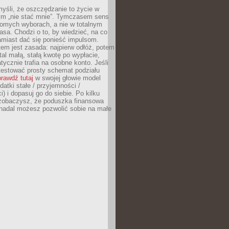
yśli, że oszczędzanie to życie w
m „nie stać mnie”. Tymczasem sens
domych wyborach, a nie w totalnym
asa. Chodzi o to, by wiedzieć, na co
amiast dać się ponieść impulsom.
em jest zasada: najpierw odłóż, potem
al małą, stałą kwotę po wypłacie,
tycznie trafia na osobne konto. Jeśli
testować prosty schemat podziału
rawdź tutaj
w swojej głowie model
datki stałe / przyjemności /
) i dopasuj go do siebie. Po kilku
zobaczysz, że poduszka finansowa
 nadal możesz pozwolić sobie na małe