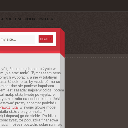
SCRIBE
FACEBOOK
TWITTER
yśli, że oszczędzanie to życie w
m „nie stać mnie”. Tymczasem sens
domych wyborach, a nie w totalnym
asa. Chodzi o to, by wiedzieć, na co
amiast dać się ponieść impulsom.
em jest zasada: najpierw odłóż, potem
al małą, stałą kwotę po wypłacie,
tycznie trafia na osobne konto. Jeśli
testować prosty schemat podziału
rawdź tutaj
w swojej głowie model
datki stałe / przyjemności /
) i dopasuj go do siebie. Po kilku
zobaczysz, że poduszka finansowa
 nadal możesz pozwolić sobie na małe