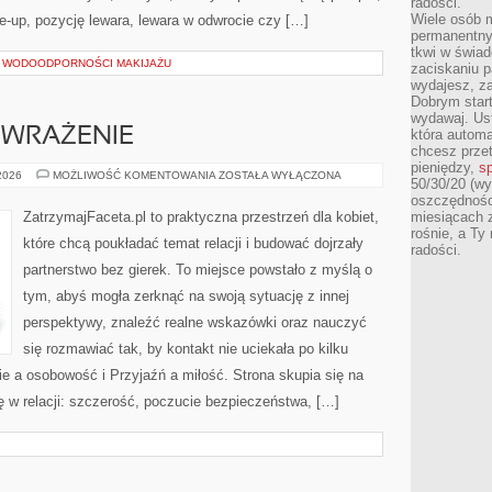
radości.
Wiele osób m
le-up, pozycję lewara, lewara w odwrocie czy […]
permanentny
tkwi w świa
I WODOODPORNOŚCI MAKIJAŻU
zaciskaniu p
wydajesz, z
Dobrym start
wydawaj. Ust
E WRAŻENIE
która automa
chcesz prze
pieniędzy,
sp
FLIRT
 2026
MOŻLIWOŚĆ KOMENTOWANIA
ZOSTAŁA WYŁĄCZONA
50/30/20 (wy
I
PIERWSZE
oszczędności
WRAŻENIE
ZatrzymajFaceta.pl to praktyczna przestrzeń dla kobiet,
miesiącach 
rośnie, a Ty
które chcą poukładać temat relacji i budować dojrzały
radości.
partnerstwo bez gierek. To miejsce powstało z myślą o
tym, abyś mogła zerknąć na swoją sytuację z innej
perspektywy, znaleźć realne wskazówki oraz nauczyć
się rozmawiać tak, by kontakt nie uciekała po kilku
 a osobowość i Przyjaźń a miłość. Strona skupia się na
 w relacji: szczerość, poczucie bezpieczeństwa, […]