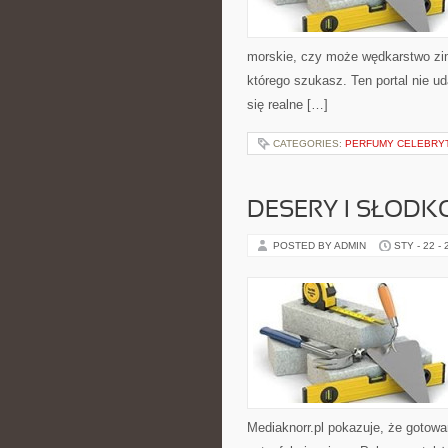
morskie, czy może wędkarstwo zi
którego szukasz. Ten portal nie ud
się realne […]
CATEGORIES:
PERFUMY CELEBRY
DESERY I SŁODK
POSTED BY ADMIN
STY - 22 -
Mediaknorr.pl pokazuje, że gotowa