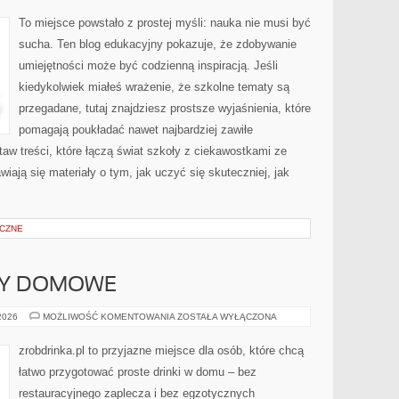
KONTROWERSYJNE
TEORIE
To miejsce powstało z prostej myśli: nauka nie musi być
NAUKOWE
sucha. Ten blog edukacyjny pokazuje, że zdobywanie
umiejętności może być codzienną inspiracją. Jeśli
kiedykolwiek miałeś wrażenie, że szkolne tematy są
przegadane, tutaj znajdziesz prostsze wyjaśnienia, które
pomagają poukładać nawet najbardziej zawiłe
taw treści, które łączą świat szkoły z ciekawostkami ze
wiają się materiały o tym, jak uczyć się skuteczniej, jak
CZNE
ERY DOMOWE
NALEWKI
 2026
MOŻLIWOŚĆ KOMENTOWANIA
ZOSTAŁA WYŁĄCZONA
I
LIKIERY
DOMOWE
zrobdrinka.pl to przyjazne miejsce dla osób, które chcą
łatwo przygotować proste drinki w domu – bez
restauracyjnego zaplecza i bez egzotycznych