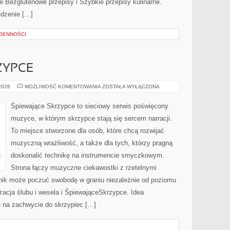
 Bezglutenowe przepisy i Szybkie przepisy kulinarne.
jedzenie […]
IENNOŚCI
ZYPCE
ŚPIEWAJĄCESKRZYPCE
 2026
MOŻLIWOŚĆ KOMENTOWANIA
ZOSTAŁA WYŁĄCZONA
Śpiewające Skrzypce to sieciowy serwis poświęcony
muzyce, w którym skrzypce stają się sercem narracji.
To miejsce stworzone dla osób, które chcą rozwijać
muzyczną wrażliwość, a także dla tych, którzy pragną
doskonalić technikę na instrumencie smyczkowym.
Strona łączy muzyczne ciekawostki z rzetelnymi
lnik może poczuć swobodę w graniu niezależnie od poziomu
cja ślubu i wesela i ŚpiewająceSkrzypce. Idea
ę na zachwycie do skrzypiec […]
I