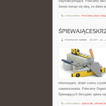
satysfakcjonujące. Polecamy także
Serwis kieruje się ideą, że dobre 
CATEGORIES:
PSYCHOLOGIA CODZ
ŚPIEWAJĄCESKR
POSTED BY ADMIN
STY - 21 -
informacjami, dzięki czemu czyte
zaawansowania. Polecamy Organiza
Śpiewających Skrzypiec opiera si
CATEGORIES:
SZKOLNE LIFEHACK