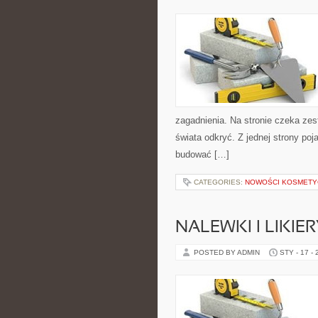
zagadnienia. Na stronie czeka zes
świata odkryć. Z jednej strony poja
budować […]
CATEGORIES:
NOWOŚCI KOSMETY
NALEWKI I LIKI
POSTED BY ADMIN
STY - 17 -