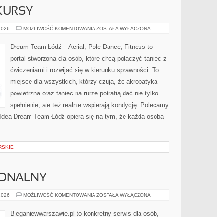
KURSY
NAUKA
 2026
MOŻLIWOŚĆ KOMENTOWANIA
ZOSTAŁA WYŁĄCZONA
TAŃCA
I
KURSY
Dream Team Łódź – Aerial, Pole Dance, Fitness to
portal stworzona dla osób, które chcą połączyć taniec z
ćwiczeniami i rozwijać się w kierunku sprawności. To
miejsce dla wszystkich, którzy czują, że akrobatyka
powietrzna oraz taniec na rurze potrafią dać nie tylko
spełnienie, ale też realnie wspierają kondycję. Polecamy
. Idea Dream Team Łódź opiera się na tym, że każda osoba
RSKIE
JONALNY
TRENING
 2026
MOŻLIWOŚĆ KOMENTOWANIA
ZOSTAŁA WYŁĄCZONA
FUNKCJONALNY
Bieganiewwarszawie.pl to konkretny serwis dla osób,