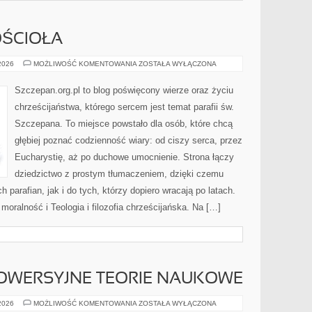
ŚCIOŁA
SAKRAMENTY
 2026
MOŻLIWOŚĆ KOMENTOWANIA
ZOSTAŁA WYŁĄCZONA
KOŚCIOŁA
Szczepan.org.pl to blog poświęcony wierze oraz życiu
chrześcijaństwa, którego sercem jest temat parafii św.
Szczepana. To miejsce powstało dla osób, które chcą
głębiej poznać codzienność wiary: od ciszy serca, przez
Eucharystię, aż po duchowe umocnienie. Strona łączy
dziedzictwo z prostym tłumaczeniem, dzięki czemu
h parafian, jak i do tych, którzy dopiero wracają po latach.
moralność i Teologia i filozofia chrześcijańska. Na […]
ROWERSYJNE TEORIE NAUKOWE
DZIWNE
 2026
MOŻLIWOŚĆ KOMENTOWANIA
ZOSTAŁA WYŁĄCZONA
I