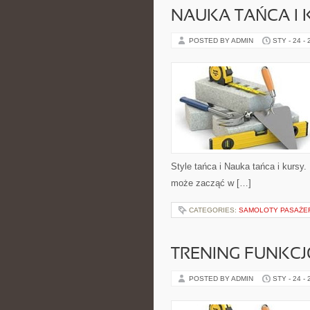
NAUKA TAŃCA I 
POSTED BY ADMIN
STY - 24 -
Style tańca i Nauka tańca i kursy
może zacząć w […]
CATEGORIES:
SAMOLOTY PASAŻE
TRENING FUNKC
POSTED BY ADMIN
STY - 24 -