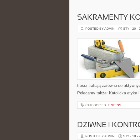
SAKRAMENTY KO
POSTED BY ADMIN
STY - 20 -
treści trafiają zarówno do aktywnyc
Polecamy także: Katolicka etyka i 
CATEGORIES:
FINTESS
DZIWNE I KONT
POSTED BY ADMIN
STY - 18 -