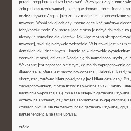
porach mogą bardzo dużo kosztować. W związku z tym coraz więc
zakup ubrań użytkowanych, o ile są w dobrym stanie. Jedną z najb
odzież używana Anglia, jako że to z tego miejsca sprowadzane są 
używane. Wśród takiej odzieży, można odszukać mnóstwo eleganc
fabrykantów mody. Co interesujące można je nabyć dokładnie za p
niezwykle pomyślne dla klientów. Jak więc można się spodziewać
używanej, syci się niebywałą wziętością. W hurtowni jest niezmie
damskich jak i dziecinnych. Ubrania są w niezwykle wyśmienitym 
żadnych umazań, ani dziur. Nadają się do normalnego użytku, a i
Wskazane jest zapoznać się z tym, co ma do zaproponowania od
dlatego że jej oferta jest bardzo nowoczesna i wieloraka. Każdy m
skorzystać, zarówno klient pojedynczy jak i klient detaliczny. Pr
zadysponowaniach, można liczyć na wydatne zniżki i rabaty. Dlate
nagminnie wyposażają się mniejsze sklepy z garderobą używaną.
odzieży na sprzedaż, czy też też zaopatrzenie swojej osobistej 
czasach nikt już się nie wstydzi nosić garderoby używanej, gdyż
panuje tendencja na takie ubrania.
źródło: