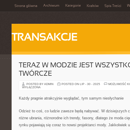
Archiwum
Kategorie
W
Strona główna
Kraków
Spis Treści
TRANSAKCJE
TERAZ W MODZIE JEST WSZYSTK
TWÓRCZE
POSTED BY ADMIN
POSTED ON LIP - 30 - 2025
MOŻLIWOŚĆ 
WYŁĄCZONA
Każdy pragnie atrakcyjnie wyglądać, tym samym niesłychanie
Odzież to coś, co ludzie zawsze będą nabywać. W dzisiejszych
różne ubrania, różnorodne ich trendy, fasony, dlatego że moda cię
rynku pojawiają się coraz to nowsi projektanci mody. Jakkolwiek