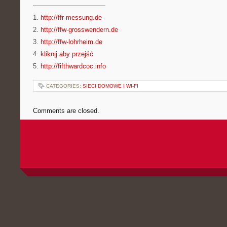
———————————
1.
http://ffr-messung.de
2.
http://ffw-grosswendern.de
3.
http://ffw-lohrheim.de
4.
kliknij aby przejść
5.
http://fifthwardcoc.info
CATEGORIES:
SIECI DOMOWE I WI-FI
Comments are closed.