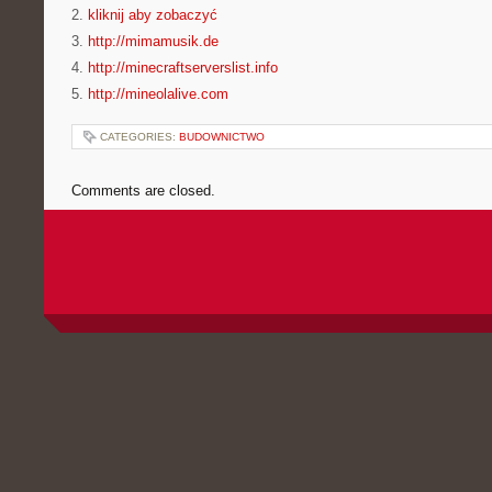
2.
kliknij aby zobaczyć
3.
http://mimamusik.de
4.
http://minecraftserverslist.info
5.
http://mineolalive.com
CATEGORIES:
BUDOWNICTWO
Comments are closed.