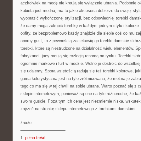
aczkolwiek na modę nie kreują się wyłącznie ubrania. Podobnie o
kobieta jest modna, ma to jakie akcesoria dobierze do swojej styl
wyobrazić wykończonej stylizacji, bez odpowiedniej torebki damsk
że damy mogą zakupić torebkę w każdym jednym stylu i kolorze. W
obfity, że bezproblemowo każdy znajdzie dla siebie coś co mu zaj
oporny gust, to z pewnością zaciekawią go torebki damskie skórza
torebki, które są niestrudzone na działalność wielu elementów. Sp
fabrykanci, jacy radują się rozległą renomą na rynku. Torebki skór
ogromnie markowe i furt w modzie. Wolno je dostroić do wszelkiej 
się udajemy. Sporą wziętością radują się też torebki kolorowe, ja
gama kolorystyczna jest na tyle zróżnicowana, że można je zabra
tego co ma się w tej chwili na sobie ubrane. Warto poznać się z c
sklepie internetowym, ponieważ są one na tyle różnorodne, że ka
swoim guście. Poza tym ich cena jest niezmiernie niska, wskutek
zajrzeć na stronkę sklepu internetowego z torebkami damskimi.
źródło:
———————————
1.
pełna treść