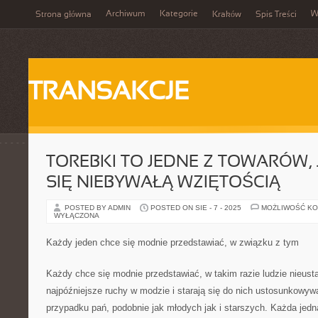
Archiwum
Kategorie
W
Strona główna
Kraków
Spis Treści
TRANSAKCJE
TOREBKI TO JEDNE Z TOWARÓW, 
SIĘ NIEBYWAŁĄ WZIĘTOŚCIĄ
POSTED BY ADMIN
POSTED ON SIE - 7 - 2025
MOŻLIWOŚĆ K
WYŁĄCZONA
Każdy jeden chce się modnie przedstawiać, w związku z tym
Każdy chce się modnie przedstawiać, w takim razie ludzie nieust
najpóźniejsze ruchy w modzie i starają się do nich ustosunkowyw
przypadku pań, podobnie jak młodych jak i starszych. Każda jed