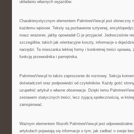
układaniu własnych wyjazdów.
Charakterystycznym elementem PalmtreeView.pl jest słoneczny na
każdemu wpisowi. Teksty są pozbawione sztywnej, encyklopedycz
masz wrażenie, jakby opowiadał Ci je przyjaciel. Jednocześnie n
szczegółów, takich jak orientacyjne koszty, informacje o dojeździ
narzędzi. Ta mieszanka lekkiej formy i konkretnej treści sprawia,
funkcję przewodnika i pamiętnika.
PalmtreeView.pl to także zaproszenie do rozmowy. Sekcja komen
doświadczeń oraz podpowiedzi od czytelników. Każdy gość stron
uzupełnić artykuł o własne obserwacje. Dzięki temu PalmtreeView.p
zestawem statycznych treści, lecz żyjącą społecznością, w które
zainspirować.
Ważnym elementem filozofii PalmtreeView.pl jest odpowiedzialne
artykułach pojawiają się informacje o tym, jak zadbać o swoje be