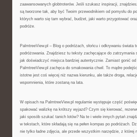
zaawansowanych globtroterów. Jeśli szukasz inspiracji, znajdziesz
są tworzone tak, aby być Twoim przewodnikiem od pomysłu do po
których warto się tam wybrać, budżet, jaki warto przygotować or
podróże.
PalmtreeView.pl – Blog o podróżach, słońcu i odkrywaniu świata t
podróżowania. Znajdziesz tu teksty zachęcające do zatrzymania si
jak doświadczyć miejsca bardziej autentycznie. Zamiast gonić od
PalmtreeView.pl zachęca do smakowania chwil. To mądre podejści
istotne jest coś więcej niż nazwa kierunku, ale także droga, rela
wspomnienia, które zostaną na lata.
W opisach na PalmtreeView.pl regularnie występuje część poświę
spakować walizkę na krótszy wyjazd? Czym się kierować, rezerw
jaki sposób szukać tanich lotów? Na te i wiele innych pytań znaj
w tekstach, które składają się na pełen kompas po podróżach. Dz
nie tylko ładne zdjęcia, ale przede wszystkim narzędzie, z które