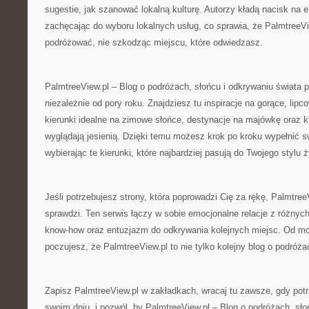
sugestie, jak szanować lokalną kulturę. Autorzy kładą nacisk na 
zachęcając do wyboru lokalnych usług, co sprawia, że PalmtreeVi
podróżować, nie szkodząc miejscu, które odwiedzasz.
PalmtreeView.pl – Blog o podróżach, słońcu i odkrywaniu świat
niezależnie od pory roku. Znajdziesz tu inspiracje na gorące, lipc
kierunki idealne na zimowe słońce, destynacje na majówkę oraz kie
wyglądają jesienią. Dzięki temu możesz krok po kroku wypełnić s
wybierając te kierunki, które najbardziej pasują do Twojego stylu ż
Jeśli potrzebujesz strony, która poprowadzi Cię za rękę, PalmtreeV
sprawdzi. Ten serwis łączy w sobie emocjonalne relacje z różnyc
know-how oraz entuzjazm do odkrywania kolejnych miejsc. Od mom
poczujesz, że PalmtreeView.pl to nie tylko kolejny blog o podróża
Zapisz PalmtreeView.pl w zakładkach, wracaj tu zawsze, gdy pot
swoim dniu, i pozwól, by PalmtreeView.pl – Blog o podróżach, sło