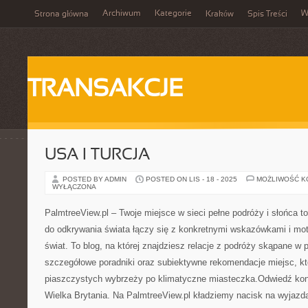
Archiwum
Kategorie
W
Strona główna
Kraków
Spis Treści
TRANSAKCJE
USA I TURCJA
POSTED BY ADMIN
POSTED ON LIS - 18 - 2025
MOŻLIWOŚĆ 
WYŁĄCZONA
PalmtreeView.pl – Twoje miejsce w sieci pełne podróży i słońca to
do odkrywania świata łączy się z konkretnymi wskazówkami i mo
świat. To blog, na której znajdziesz relacje z podróży skąpane w 
szczegółowe poradniki oraz subiektywne rekomendacje miejsc, kt
piaszczystych wybrzeży po klimatyczne miasteczka.Odwiedź kon
Wielka Brytania. Na PalmtreeView.pl kładziemy nacisk na wyjazda