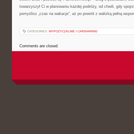
towarzyszył Ci w planowaniu każdej podróży, od chwili, gdy spojrz
pomyślisz „czas na wakacje”, aż po powrót z walizką pełną wspo
CATEGORIES:
WYPOŻYCZALNIE I CARSHARING
Comments are closed.