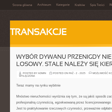
Archiwum
Kategorie
W
Strona główna
Kraków
Spis Treści
TRANSAKCJE
WYBÓR DYWANU PRZENIGDY NIE
LOSOWY. STALE NALEŻY SIĘ KI
POSTED BY ADMIN
POSTED ON PAŹ - 2 - 2025
MOŻLIWOŚĆ K
WYŁĄCZONA
Teraz mamy na rynku wybitnie
Mnóstwo nieruchomości wyróżnia się tym, że są jakiś sposób zar
profesjonalną czynnością, egzekwowaną przez licencjonowanego 
Jest to praktykowanie rzeczowych czynności, przeważnie odpłatni