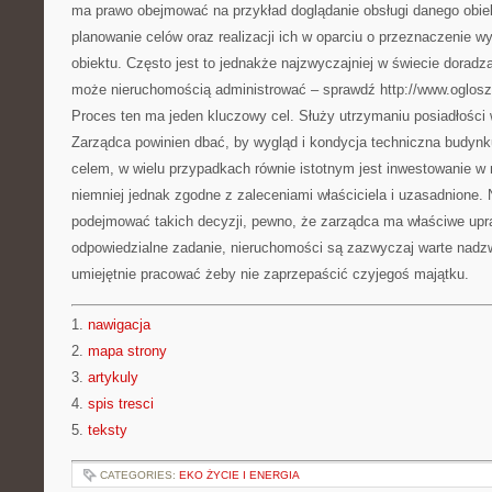
ma prawo obejmować na przykład doglądanie obsługi danego obiek
planowanie celów oraz realizacji ich w oparciu o przeznaczenie w
obiektu. Często jest to jednakże najzwyczajniej w świecie doradza
może nieruchomością administrować – sprawdź http://www.oglosze
Proces ten ma jeden kluczowy cel. Służy utrzymaniu posiadłości
Zarządca powinien dbać, by wygląd i kondycja techniczna budynku
celem, w wielu przypadkach równie istotnym jest inwestowanie w 
niemniej jednak zgodne z zaleceniami właściciela i uzasadnione
podejmować takich decyzji, pewno, że zarządca ma właściwe upra
odpowiedzialne zadanie, nieruchomości są zazwyczaj warte nadz
umiejętnie pracować żeby nie zaprzepaścić czyjegoś majątku.
1.
nawigacja
2.
mapa strony
3.
artykuly
4.
spis tresci
5.
teksty
CATEGORIES:
EKO ŻYCIE I ENERGIA