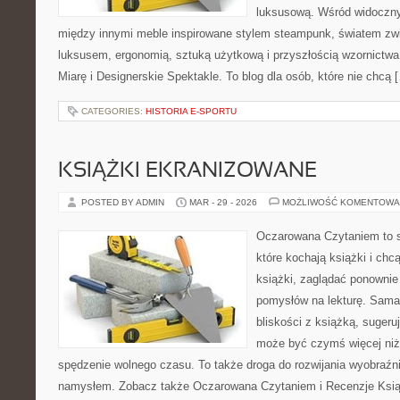
luksusową. Wśród widoczny
między innymi meble inspirowane stylem steampunk, światem zwie
luksusem, ergonomią, sztuką użytkową i przyszłością wzornictw
Miarę i Designerskie Spektakle. To blog dla osób, które nie chcą 
CATEGORIES:
HISTORIA E-SPORTU
KSIĄŻKI EKRANIZOWANE
POSTED BY ADMIN
MAR - 29 - 2026
MOŻLIWOŚĆ KOMENTOWA
Oczarowana Czytaniem to s
które kochają książki i ch
książki, zaglądać ponownie
pomysłów na lekturę. Sama 
bliskości z książką, sugeruj
może być czymś więcej niż
spędzenie wolnego czasu. To także droga do rozwijania wyobraźni
namysłem. Zobacz także Oczarowana Czytaniem i Recenzje Książ