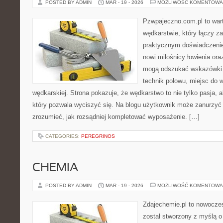
POSTED BY ADMIN
MAR - 19 - 2026
MOŻLIWOŚĆ KOMENTOWA
Pzwpajeczno.com.pl to wart
wędkarstwie, który łączy z
praktycznym doświadczenie
nowi miłośnicy łowienia ora
mogą odszukać wskazówki 
technik połowu, miejsc do 
wędkarskiej. Strona pokazuje, że wędkarstwo to nie tylko pasja, a
który pozwala wyciszyć się. Na blogu użytkownik może zanurzyć 
zrozumieć, jak rozsądniej kompletować wyposażenie. […]
CATEGORIES:
PEREGRINOS
CHEMIA
POSTED BY ADMIN
MAR - 19 - 2026
MOŻLIWOŚĆ KOMENTOWA
Zdajechemie.pl to nowoczes
został stworzony z myślą 