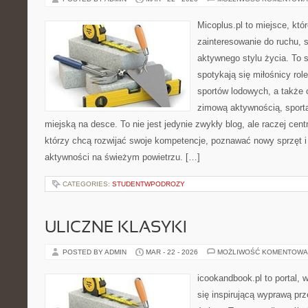
Micoplus.pl to miejsce, któ
zainteresowanie do ruchu, 
aktywnego stylu życia. To s
spotykają się miłośnicy rol
sportów lodowych, a także
zimową aktywnością, sport
miejską na desce. To nie jest jedynie zwykły blog, ale raczej cen
którzy chcą rozwijać swoje kompetencje, poznawać nowy sprzęt i
aktywności na świeżym powietrzu. […]
CATEGORIES:
STUDENTWPODROZY
ULICZNE KLASYKI
POSTED BY ADMIN
MAR - 22 - 2026
MOŻLIWOŚĆ KOMENTOWA
icookandbook.pl to portal, 
się inspirującą wyprawą pr