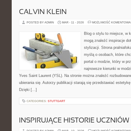
CALVIN KLEIN
POSTED BY ADMIN
MAR - 11 - 2026
MOŻLIWOŚĆ KOMENTOWA
Blog o stylu to miejsce, w k
mogą znaleźć inspiracje d
stylizacji. Strona pralniafo
myślą o osobach, które chc
portal o modzie, który w p
najnowsze kierunki w modz
Yves Saint Laurent (YSL). Na stronie można znaleźć rozbudowane 
ubierania się. Autorzy publikacji starają się przedstawiać estetyk
Dzięki […]
CATEGORIES:
STUTTGART
INSPIRUJĄCE HISTORIE UCZNIÓW 
POSTED BY ADMIN
MAR - 10 - 2026
MOŻLIWOŚĆ KOMENTOWA