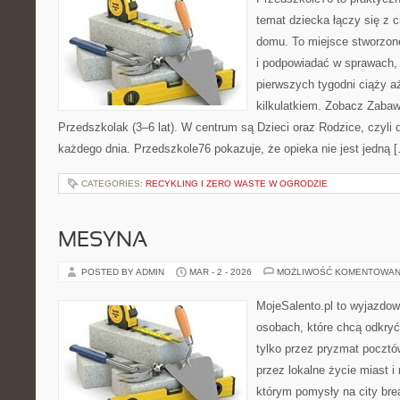
temat dziecka łączy się z 
domu. To miejsce stworzone
i podpowiadać w sprawach, 
pierwszych tygodni ciąży a
kilkulatkiem. Zobacz Zabaw
Przedszkolak (3–6 lat). W centrum są Dzieci oraz Rodzice, czyli d
każdego dnia. Przedszkole76 pokazuje, że opieka nie jest jedną 
CATEGORIES:
RECYKLING I ZERO WASTE W OGRODZIE
MESYNA
POSTED BY ADMIN
MAR - 2 - 2026
MOŻLIWOŚĆ KOMENTOWAN
MojeSalento.pl to wyjazdow
osobach, które chcą odkryć
tylko przez pryzmat pocztó
przez lokalne życie miast i
którym pomysły na city bre