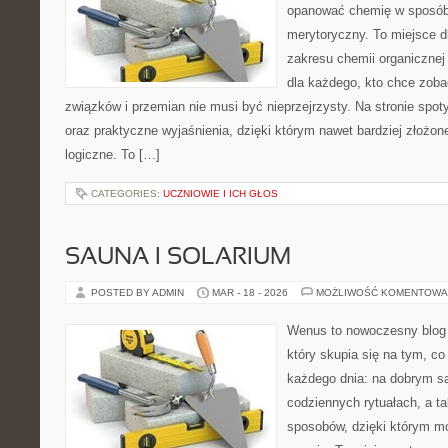
opanować chemię w sposób 
merytoryczny. To miejsce dl
zakresu chemii organicznej 
dla każdego, kto chce zobac
związków i przemian nie musi być nieprzejrzysty. Na stronie spot
oraz praktyczne wyjaśnienia, dzięki którym nawet bardziej złożone
logiczne. To […]
CATEGORIES:
UCZNIOWIE I ICH GŁOS
SAUNA I SOLARIUM
POSTED BY ADMIN
MAR - 18 - 2026
MOŻLIWOŚĆ KOMENTOWA
Wenus to nowoczesny blog 
który skupia się na tym, co
każdego dnia: na dobrym s
codziennych rytuałach, a t
sposobów, dzięki którym mo