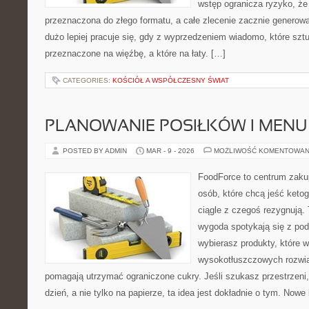
wstęp ogranicza ryzyko, ż
przeznaczona do złego formatu, a całe zlecenie zacznie generow
dużo lepiej pracuje się, gdy z wyprzedzeniem wiadomo, które szt
przeznaczone na więźbę, a które na łaty. […]
CATEGORIES:
KOŚCIÓŁ A WSPÓŁCZESNY ŚWIAT
PLANOWANIE POSIŁKÓW I MENU
POSTED BY ADMIN
MAR - 9 - 2026
MOŻLIWOŚĆ KOMENTOWAN
FoodForce to centrum zaku
osób, które chcą jeść keto
ciągle z czegoś rezygnują.
wygoda spotykają się z po
wybierasz produkty, które w
wysokotłuszczowych rozwią
pomagają utrzymać ograniczone cukry. Jeśli szukasz przestrzeni, 
dzień, a nie tylko na papierze, ta idea jest dokładnie o tym. Nowe