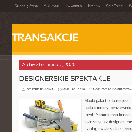
Archiwum
Kategorie
W
Strona główna
Kraków
Spis Treści
TRANSAKCJE
Archive for marzec, 2026
DESIGNERSKIE SPEKTAKLE
POSTED BY ADMIN
MAR - 30 - 2026
MOŻLIWOŚĆ KOMENTOWA
Meble-galant.pl to miejsce,
buduje mocny obraz świata
mebli. Sama strona koncent
związanych z designem meb
sztuką, rozwiązaniami inno