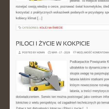
pewnie. To miejsce stworzo
rozwijać swoją wiedzę o cerze, poznawać świat kosmetyków, śledz
korzystać z praktycznych wskazówek podanych w przystępny spo
kobiecy klimat […]
CATEGORIES:
KOLEJ NA ŚWIECIE
PILOCI I ŻYCIE W KOKPICIE
POSTED BY ADMIN
MAR - 17 - 2026
MOŻLIWOŚĆ KOMENTOWA
Podkarpackie Powiązanie K
ultralekkie to dynamicznie r
skupia uwagę na pasjonują
latania lekkimi statkami po
którym nowoczesne rozwiąz
latania, a treści merytorycz
doświadczeniem. Serwis ten można postrzegać jako centrum inform
lotnictwo z wielu perspektyw, od zagadnień technicznych po tema
Zobacz też Aktualności lotnicze i Piloci i życie […]