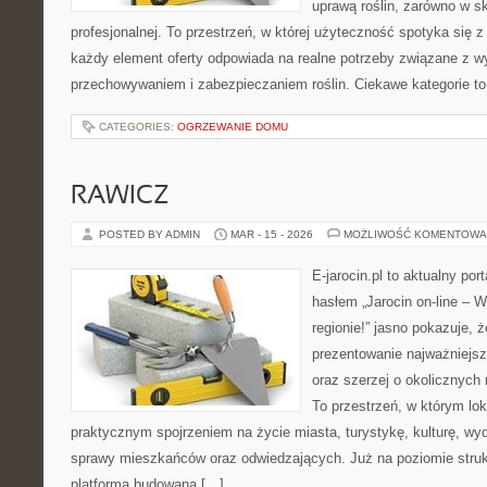
uprawą roślin, zarówno w ska
profesjonalnej. To przestrzeń, w której użyteczność spotyka się 
każdy element oferty odpowiada na realne potrzeby związane z w
przechowywaniem i zabezpieczaniem roślin. Ciekawe kategorie to
CATEGORIES:
OGRZEWANIE DOMU
RAWICZ
POSTED BY ADMIN
MAR - 15 - 2026
MOŻLIWOŚĆ KOMENTOWA
E-jarocin.pl to aktualny por
hasłem „Jarocin on-line – W
regionie!” jasno pokazuje, ż
prezentowanie najważniejszy
oraz szerzej o okolicznych 
To przestrzeń, w którym lok
praktycznym spojrzeniem na życie miasta, turystykę, kulturę, wyd
sprawy mieszkańców oraz odwiedzających. Już na poziomie strukt
platforma budowana […]