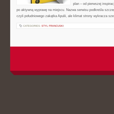
plan – od pierwszej inspirac
po aktywną wyprawę na miejscu. Nazwa serwisu podkreśla szczeg
czyli południowego zakątka Apulii, ale klimat strony wykracza sze
CATEGORIES:
STYL FRANCUSKI