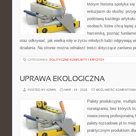
którym historia spotyka się
entuzjazm do służby, przyg
podstawą każdego artykułu.
osobach, które chcą lepiej
harcerską, poznać fundamen
oraz odkrywać, jak wielką rolę w życiu młodych ludzi odgrywają w
działania. Na stronie można odnaleźć treści dotyczące zarówno pr
CATEGORIES:
POLITYCZNE KONFLIKTY I KRYZYSY
UPRAWA EKOLOGICZNA
POSTED BY ADMIN
MAR - 16 - 2026
MOŻLIWOŚĆ KOMENTOWA
Palety produkcyjne, multipla
rozwiązania, bez których t
nowoczesną profesjonalną 
palety-rozsadowe.pl to mie
praktycznym produktom dla