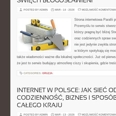
ŚWIĘCI I BŁOGOSŁAWIENI
POSTED BY ADMIN
MAR - 14 - 2026
MOŻLIWOŚĆ KOMENTOWA
Strona internetowa Parafii 
Przemyślu to serwis stworz
którzy pragną być bliżej St
oraz codziennych spraw swo
nie jest jedynie zwykła st
w którym spotykają się modli
także wiadomości ważne dla lokalnej społeczności. Już od pierw
że jest to serwis budujący atmosferę ciszy i skupienia, gdzie tr
CATEGORIES:
GRUZJA
INTERNET W POLSCE: JAK SIEĆ O
CODZIENNOŚĆ, BIZNES I SPOSÓ
CAŁEGO KRAJU
POSTED BY ADMIN
MAR - 13 - 2026
MOŻLIWOŚĆ KOMENTOWA