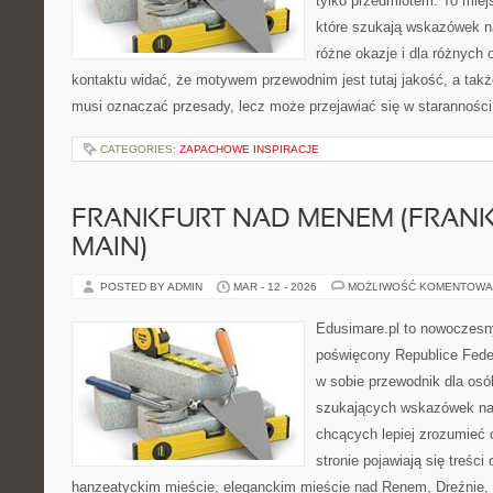
tylko przedmiotem. To miej
które szukają wskazówek n
różne okazje i dla różnych
kontaktu widać, że motywem przewodnim jest tutaj jakość, a także
musi oznaczać przesady, lecz może przejawiać się w staranności
CATEGORIES:
ZAPACHOWE INSPIRACJE
FRANKFURT NAD MENEM (FRAN
MAIN)
POSTED BY ADMIN
MAR - 12 - 2026
MOŻLIWOŚĆ KOMENTOWA
Edusimare.pl to nowoczesn
poświęcony Republice Feder
w sobie przewodnik dla osó
szukających wskazówek na 
chcących lepiej zrozumieć
stronie pojawiają się treści
hanzeatyckim mieście, eleganckim mieście nad Renem, Dreźnie, 