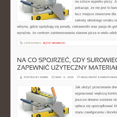
na sztuce wypieku pizzy. J
pokazuje, że nie jest to ba
lecz miejsce stworzone dla
sekrety włoskiego smaku od 
witryna, gdzie spotykają się porady, ciekawostki oraz pasja do go
wyraźnie, że centrum zainteresowania stanowi pizza w wielu odsł
CATEGORIES:
JĘZYK NIEMIECKI
NA CO SPOJRZEĆ, GDY SUROWIE
ZAPEWNIĆ UŻYTECZNY MATERIA
POSTED BY ADMIN
MAR - 9 - 2026
MOŻLIWOŚĆ KOMENTOWAN
Jak ułożyć przecieranie dr
wypracować większą kontro
jeszcze drewno zostanie sk
opłaca się uporządkować kł
stanu zawilgocenia i docel