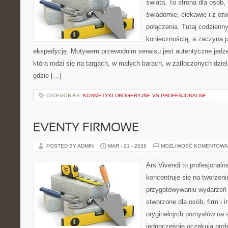
świata. To strona dla osób,
świadomie, ciekawie i z otw
połączenia. Tutaj codzienn
koniecznością, a zaczyna 
ekspedycję. Motywem przewodnim serwisu jest autentyczne jedzen
która rodzi się na targach, w małych barach, w zatłoczonych dzie
gdzie […]
CATEGORIES:
KOSMETYKI DROGERYJNE VS PROFESJONALNE
EVENTY FIRMOWE
POSTED BY ADMIN
MAR - 21 - 2026
MOŻLIWOŚĆ KOMENTOWA
Ars Vivendi to profesjonalna
koncentruje się na tworzen
przygotowywaniu wydarzeń 
stworzone dla osób, firm i i
oryginalnych pomysłów na s
jednocześnie oczekują prof