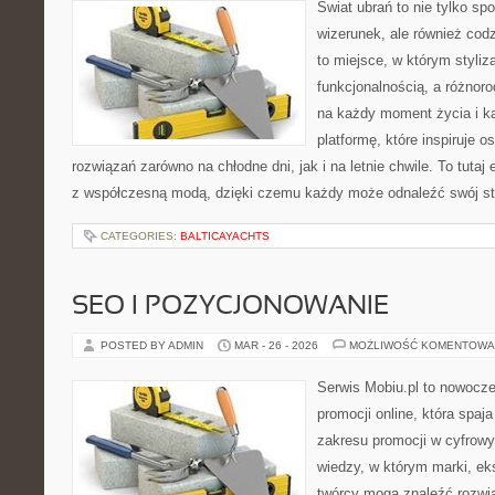
Świat ubrań to nie tylko sp
wizerunek, ale również cod
to miejsce, w którym styliz
funkcjonalnością, a różnor
na każdy moment życia i k
platformę, które inspiruje
rozwiązań zarówno na chłodne dni, jak i na letnie chwile. To tutaj
z współczesną modą, dzięki czemu każdy może odnaleźć swój st
CATEGORIES:
BALTICAYACHTS
SEO I POZYCJONOWANIE
POSTED BY ADMIN
MAR - 26 - 2026
MOŻLIWOŚĆ KOMENTOWA
Serwis Mobiu.pl to nowocz
promocji online, która spaj
zakresu promocji w cyfrow
wiedzy, w którym marki, eks
twórcy mogą znaleźć rozwi