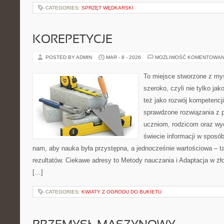
CATEGORIES:
SPRZĘT WĘDKARSKI
KOREPETYCJE
POSTED BY ADMIN
MAR - 8 - 2026
MOŻLIWOŚĆ KOMENTOWAN
To miejsce stworzone z myś
szeroko, czyli nie tylko jak
też jako rozwój kompetencj
sprawdzone rozwiązania z 
uczniom, rodzicom oraz w
świecie informacji w sposó
nam, aby nauka była przystępna, a jednocześnie wartościowa – ta
rezultatów. Ciekawe adresy to Metody nauczania i Adaptacja w żł
[…]
CATEGORIES:
KWIATY Z OGRODU DO BUKIETU