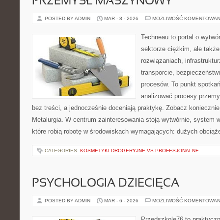
PRZEMYSŁ MASZYNOWY
POSTED BY ADMIN
MAR - 8 - 2026
MOŻLIWOŚĆ KOMENTOWAN
Techneau to portal o wytwó
sektorze ciężkim, ale takż
rozwiązaniach, infrastruktur
transporcie, bezpieczeństw
procesów. To punkt spotkań
analizować procesy przemy
bez treści, a jednocześnie doceniają praktykę. Zobacz koniecznie
Metalurgia. W centrum zainteresowania stoją wytwórnie, system 
które robią robotę w środowiskach wymagających: dużych obciąże
CATEGORIES:
KOSMETYKI DROGERYJNE VS PROFESJONALNE
PSYCHOLOGIA DZIECIĘCA
POSTED BY ADMIN
MAR - 6 - 2026
MOŻLIWOŚĆ KOMENTOWAN
Przedszkole76 to praktyczn