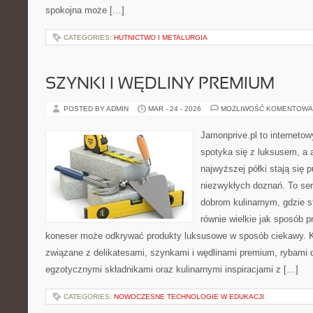
spokojna może […]
CATEGORIES:
HUTNICTWO I METALURGIA
SZYNKI I WĘDLINY PREMIUM
POSTED BY ADMIN
MAR - 24 - 2026
MOŻLIWOŚĆ KOMENTOWA
Jamonprive.pl to interneto
spotyka się z luksusem, a 
najwyższej półki stają się 
niezwykłych doznań. To se
dobrom kulinarnym, gdzie 
równie wielkie jak sposób 
koneser może odkrywać produkty luksusowe w sposób ciekawy. K
związane z delikatesami, szynkami i wędlinami premium, rybami 
egzotycznymi składnikami oraz kulinarnymi inspiracjami z […]
CATEGORIES:
NOWOCZESNE TECHNOLOGIE W EDUKACJI