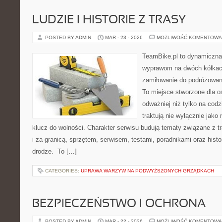
LUDZIE I HISTORIE Z TRASY
POSTED BY ADMIN
MAR - 23 - 2026
MOŻLIWOŚĆ KOMENTOWA
TeamBike.pl to dynamiczna
wyprawom na dwóch kółkach
zamiłowanie do podróżowan
To miejsce stworzone dla o
odważniej niż tylko na codz
traktują nie wyłącznie jako 
klucz do wolności. Charakter serwisu budują tematy związane z 
i za granicą, sprzętem, serwisem, testami, poradnikami oraz hist
drodze. To […]
CATEGORIES:
UPRAWA WARZYW NA PODWYŻSZONYCH GRZĄDKACH
BEZPIECZEŃSTWO I OCHRONA
POSTED BY ADMIN
MAR - 22 - 2026
MOŻLIWOŚĆ KOMENTOWA