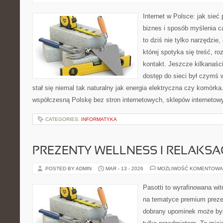
Internet w Polsce: jak sieć
biznes i sposób myślenia ca
to dziś nie tylko narzędzie
której spotyka się treść, ro
kontakt. Jeszcze kilkanaści
dostęp do sieci był czymś 
stał się niemal tak naturalny jak energia elektryczna czy komórk
współczesną Polskę bez stron internetowych, sklepów internetow
CATEGORIES:
INFORMATYKA
PREZENTY WELLNESS I RELAKSA
POSTED BY ADMIN
MAR - 13 - 2026
MOŻLIWOŚĆ KOMENTOWA
Pasotti to wyrafinowana wit
na tematyce premium preze
dobrany upominek może być