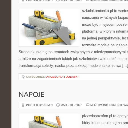
szkolakamionka.pl to warto
nauczaniu w różnych krajac
może być miejscem poszerz
platforma, w którym inform
na jednej perspektywie, lec
rozmaite modele nauczania
Strona skupia się na tematach związanych z międzynarodowymi 
a także na zagadnieniach takich jak szkolnictwo w kontekście s
transformacja szkoły, nauka poza szkołą, modele szkolnictwa […
CATEGORIES:
AKCESORIA I DODATKI
NAPOJE
POSTED BY ADMIN
MAR - 10 - 2026
MOŻLIWOŚĆ KOMENTOWA
pizzeriasaxofon.pl to apety
który koncentruje się na sm