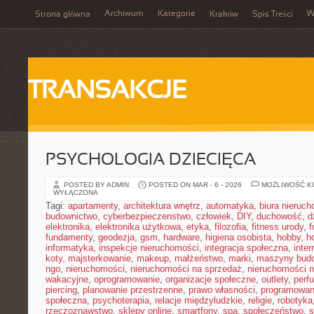
Archiwum
Kategorie
W
Strona główna
Kraków
Spis Treści
TRANSAKCJE
PSYCHOLOGIA DZIECIĘCA
POSTED BY ADMIN
POSTED ON MAR - 6 - 2026
MOŻLIWOŚĆ 
WYŁĄCZONA
Tagi:
apartamenty
,
architektura wnętrz
,
automatyka
,
biura nieruc
budownictwo
,
cyberbezpieczenstwo
,
człowiek
,
DIY
,
duchowość
,
d
elektronika
,
elektronika użytkowa
,
etyka
,
filozofia
,
fitness urody
,
f
fundamenty
,
geodezja
,
gsm
,
hardware
,
higiena osobista
,
hobby
,
h
informatyka
,
inspekcje nieruchomości
,
integracja społeczna
,
inter
koty
,
majsterkowanie
,
makeup
,
małżeństwo
,
marki
,
maszyny bud
ngo
,
nieruchomości
,
nieruchomości na sprzedaż
,
nieruchomości 
wakacyjne
,
oprogramowanie
,
organizacje społeczne
,
outlety
,
perf
piercing
,
planowanie przestrzenne
,
prawo własności
,
programowan
społeczna
,
psychoterapia
,
relacje międzyludzkie
,
religie
,
robotyka
rzeczoznawstwo
,
sklepy online
,
smartfony
,
spa
,
społeczeństwo
,
s