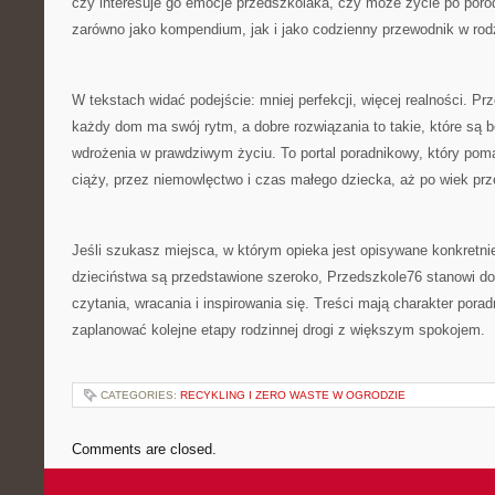
czy interesuje go emocje przedszkolaka, czy może życie po poro
zarówno jako kompendium, jak i jako codzienny przewodnik w rod
W tekstach widać podejście: mniej perfekcji, więcej realności. P
każdy dom ma swój rytm, a dobre rozwiązania to takie, które są 
wdrożenia w prawdziwym życiu. To portal poradnikowy, który po
ciąży, przez niemowlęctwo i czas małego dziecka, aż po wiek prz
Jeśli szukasz miejsca, w którym opieka jest opisywane konkretnie
dzieciństwa są przedstawione szeroko, Przedszkole76 stanowi d
czytania, wracania i inspirowania się. Treści mają charakter pora
zaplanować kolejne etapy rodzinnej drogi z większym spokojem.
CATEGORIES:
RECYKLING I ZERO WASTE W OGRODZIE
Comments are closed.