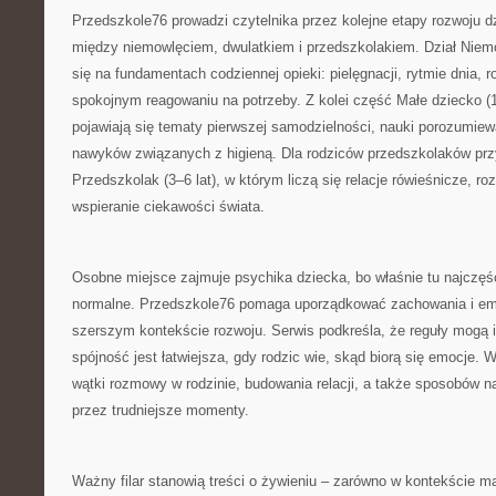
Przedszkole76 prowadzi czytelnika przez kolejne etapy rozwoju d
między niemowlęciem, dwulatkiem i przedszkolakiem. Dział Niem
się na fundamentach codziennej opieki: pielęgnacji, rytmie dnia, r
spokojnym reagowaniu na potrzeby. Z kolei część Małe dziecko (1–
pojawiają się tematy pierwszej samodzielności, nauki porozumiew
nawyków związanych z higieną. Dla rodziców przedszkolaków pr
Przedszkolak (3–6 lat), w którym liczą się relacje rówieśnicze, r
wspieranie ciekawości świata.
Osobne miejsce zajmuje psychika dziecka, bo właśnie tu najczęści
normalne. Przedszkole76 pomaga uporządkować zachowania i emo
szerszym kontekście rozwoju. Serwis podkreśla, że reguły mogą i
spójność jest łatwiejsza, gdy rodzic wie, skąd biorą się emocje. W
wątki rozmowy w rodzinie, budowania relacji, a także sposobów 
przez trudniejsze momenty.
Ważny filar stanowią treści o żywieniu – zarówno w kontekście ma