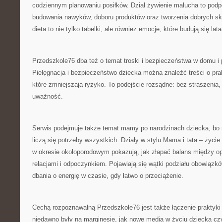
codziennym planowaniu posiłków. Dział żywienie malucha to pod
budowania nawyków, doboru produktów oraz tworzenia dobrych sk
dieta to nie tylko tabelki, ale również emocje, które budują się lat
Przedszkole76 dba też o temat troski i bezpieczeństwa w domu i 
Pielęgnacja i bezpieczeństwo dziecka można znaleźć treści o pr
które zmniejszają ryzyko. To podejście rozsądne: bez straszenia,
uważność.
Serwis podejmuje także temat mamy po narodzinach dziecka, bo 
liczą się potrzeby wszystkich. Działy w stylu Mama i tata – życie
w okresie okołoporodowym pokazują, jak złapać balans między o
relacjami i odpoczynkiem. Pojawiają się wątki podziału obowiązk
dbania o energię w czasie, gdy łatwo o przeciążenie.
Cechą rozpoznawalną Przedszkole76 jest także łączenie praktyki
niedawno były na marginesie, jak nowe media w życiu dziecka cz