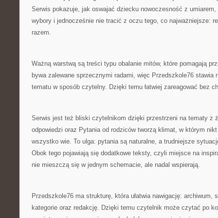
Serwis pokazuje, jak oswajać dziecku nowoczesność z umiarem,
wybory i jednocześnie nie tracić z oczu tego, co najważniejsze: r
razem.
Ważną warstwą są treści typu obalanie mitów, które pomagają prz
bywa zalewane sprzecznymi radami, więc Przedszkole76 stawia n
tematu w sposób czytelny. Dzięki temu łatwiej zareagować bez cha
Serwis jest też bliski czytelnikom dzięki przestrzeni na tematy z ż
odpowiedzi oraz Pytania od rodziców tworzą klimat, w którym nik
wszystko wie. To ulga: pytania są naturalne, a trudniejsze sytuac
Obok tego pojawiają się dodatkowe teksty, czyli miejsce na inspirac
nie mieszczą się w jednym schemacie, ale nadal wspierają.
Przedszkole76 ma strukturę, która ułatwia nawigację: archiwum, s
kategorie oraz redakcję. Dzięki temu czytelnik może czytać po kol