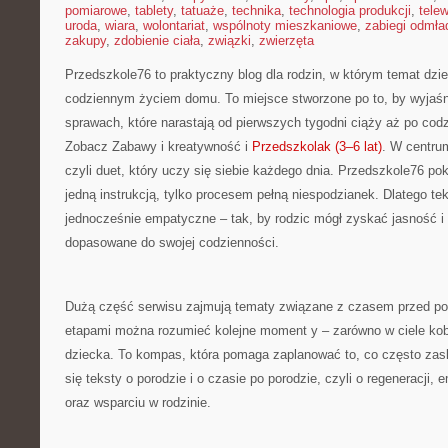
pomiarowe
,
tablety
,
tatuaże
,
technika
,
technologia produkcji
,
telew
uroda
,
wiara
,
wolontariat
,
wspólnoty mieszkaniowe
,
zabiegi odmła
zakupy
,
zdobienie ciała
,
związki
,
zwierzęta
Przedszkole76 to praktyczny blog dla rodzin, w którym temat dzie
codziennym życiem domu. To miejsce stworzone po to, by wyjaśn
sprawach, które narastają od pierwszych tygodni ciąży aż po codz
Zobacz Zabawy i kreatywność i
Przedszkolak (3–6 lat)
. W centru
czyli duet, który uczy się siebie każdego dnia. Przedszkole76 pok
jedną instrukcją, tylko procesem pełną niespodzianek. Dlatego te
jednocześnie empatyczne – tak, by rodzic mógł zyskać jasność i
dopasowane do swojej codzienności.
Dużą część serwisu zajmują tematy związane z czasem przed po
etapami można rozumieć kolejne moment y – zarówno w ciele kobie
dziecka. To kompas, która pomaga zaplanować to, co często zas
się teksty o porodzie i o czasie po porodzie, czyli o regeneracji, 
oraz wsparciu w rodzinie.