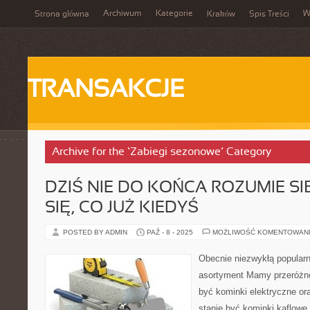
Archiwum
Kategorie
W
Strona główna
Kraków
Spis Treści
TRANSAKCJE
Archive for the ‘Zabiegi sezonowe’ Category
DZIŚ NIE DO KOŃCA ROZUMIE S
SIĘ, CO JUŻ KIEDYŚ
POSTED BY ADMIN
PAŹ - 8 - 2025
MOŻLIWOŚĆ KOMENTOWAN
Obecnie niezwykłą popularn
asortyment Mamy przeróżn
być kominki elektryczne or
stanie być kominki kaflow