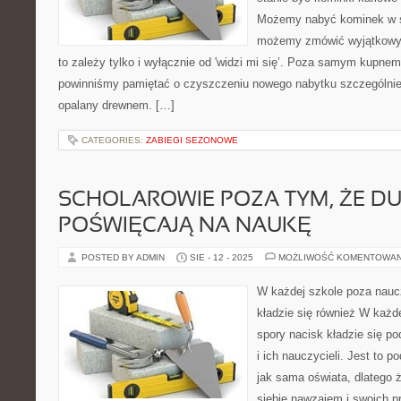
Możemy nabyć kominek w sk
możemy zmówić wyjątkowy p
to zależy tylko i wyłącznie od 'widzi mi się’. Poza samym kupne
powinniśmy pamiętać o czyszczeniu nowego nabytku szczególnie, 
opalany drewnem. […]
CATEGORIES:
ZABIEGI SEZONOWE
SCHOLAROWIE POZA TYM, ŻE D
POŚWIĘCAJĄ NA NAUKĘ
POSTED BY ADMIN
SIE - 12 - 2025
MOŻLIWOŚĆ KOMENTOWA
W każdej szkole poza nauc
kładzie się również W każd
spory nacisk kładzie się po
i ich nauczycieli. Jest to p
jak sama oświata, dlatego 
siebie nawzajem i swoich pr