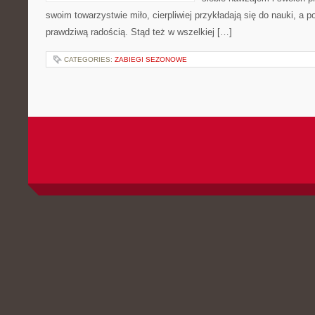
swoim towarzystwie miło, cierpliwiej przykładają się do nauki, a p
prawdziwą radością. Stąd też w wszelkiej […]
CATEGORIES:
ZABIEGI SEZONOWE