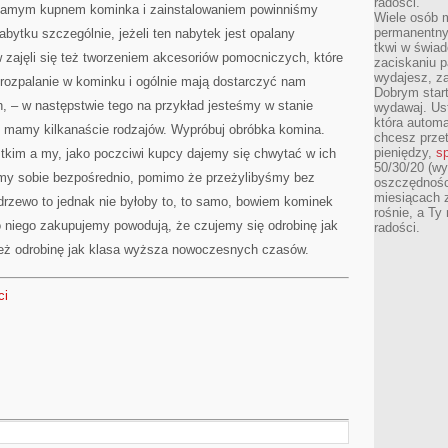
radości.
a samym kupnem kominka i zainstalowaniem powinniśmy
Wiele osób m
permanentny
ytku szczególnie, jeżeli ten nabytek jest opalany
tkwi w świa
zajęli się też tworzeniem akcesoriów pomocniczych, które
zaciskaniu p
wydajesz, z
 rozpalanie w kominku i ogólnie mają dostarczyć nam
Dobrym start
, – w następstwie tego na przykład jesteśmy w stanie
wydawaj. Ust
która automa
ch mamy kilkanaście rodzajów. Wypróbuj obróbka komina.
chcesz prze
pieniędzy,
sp
stkim a my, jako poczciwi kupcy dajemy się chwytać w ich
50/30/20 (wy
my sobie bezpośrednio, pomimo że przeżylibyśmy bez
oszczędności
miesiącach 
 drzewo to jednak nie byłoby to, to samo, bowiem kominek
rośnie, a Ty
o niego zakupujemy powodują, że czujemy się odrobinę jak
radości.
 też odrobinę jak klasa wyższa nowoczesnych czasów.
ci