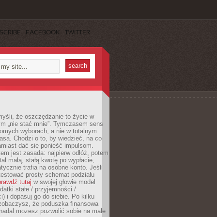
SCRIBE
FACEBOOK
TWITTER
yśli, że oszczędzanie to życie w
m „nie stać mnie”. Tymczasem sens
domych wyborach, a nie w totalnym
asa. Chodzi o to, by wiedzieć, na co
amiast dać się ponieść impulsom.
em jest zasada: najpierw odłóż, potem
al małą, stałą kwotę po wypłacie,
tycznie trafia na osobne konto. Jeśli
testować prosty schemat podziału
rawdź tutaj
w swojej głowie model
datki stałe / przyjemności /
) i dopasuj go do siebie. Po kilku
zobaczysz, że poduszka finansowa
 nadal możesz pozwolić sobie na małe