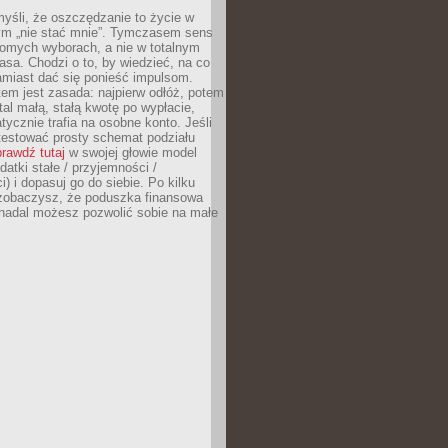
yśli, że oszczędzanie to życie w
m „nie stać mnie”. Tymczasem sens
domych wyborach, a nie w totalnym
asa. Chodzi o to, by wiedzieć, na co
amiast dać się ponieść impulsom.
em jest zasada: najpierw odłóż, potem
al małą, stałą kwotę po wypłacie,
tycznie trafia na osobne konto. Jeśli
testować prosty schemat podziału
rawdź tutaj
w swojej głowie model
datki stałe / przyjemności /
) i dopasuj go do siebie. Po kilku
zobaczysz, że poduszka finansowa
 nadal możesz pozwolić sobie na małe