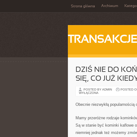
Archiwum
Katego
Strona główna
TRANSAKCJ
DZIŚ NIE DO KO
SIĘ, CO JUŻ KIED
POSTED BY ADMIN
POSTED ON
WYŁĄCZONA
Obecnie niezwykłą popularnością 
Mamy przeróżne rodzaje kominków
Są w stanie być kominki kaflowe
niemniej jednak też możemy zmówić