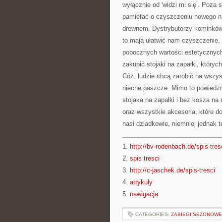
wyłącznie od 'widzi mi się’. Poz
pamiętać o czyszczeniu nowego nab
drewnem. Dystrybutorzy kominków 
to mają ułatwić nam czyszczenie,
pobocznych wartości estetycznych
zakupić stojaki na zapałki, który
Cóż, ludzie chcą zarobić na wszy
niecne paszcze. Mimo to powiedz
stojaka na zapałki i bez kosza na
oraz wszystkie akcesoria, które d
nasi dziadkowie, niemniej jednak
1.
http://bv-rodenbach.de/spis-tres
2.
spis tresci
3.
http://c-jaschek.de/spis-tresci
4.
artykuly
5.
nawigacja
CATEGORIES:
ZABIEGI SEZONOWE