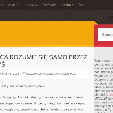
rie
Wymiarki
Kontrola
Tagi
Kraków
Spis Treści
SUB
E
ŃCA ROZUMIE SIĘ SAMO PRZEZ
Wiele osób m
YŚ
permanentny
tkwi w świa
zaciskaniu p
DZIŚ
 PAŹ - 8 - 2025
MOŻLIWOŚĆ KOMENTOWANIA
ZOSTAŁA
wydajesz, z
NIE
DO
Dobrym start
KOŃCA
wydawaj. Ust
ROZUMIE
cieszy się pokaźny asortyment
która automa
SIĘ
SAMO
chcesz prze
PRZEZ
pieniędzy,
sp
SIĘ,
. Mogą być kominki elektryczne oraz kominki na drzewo.
50/30/20 (wy
CO
JUŻ
oszczędności
 oraz supernowoczesne. Możemy nabyć kominek w sklepie,
KIEDYŚ
miesiącach 
 wyjątkowy projekt u architekta. Wiele to zależy tylko i
rośnie, a Ty