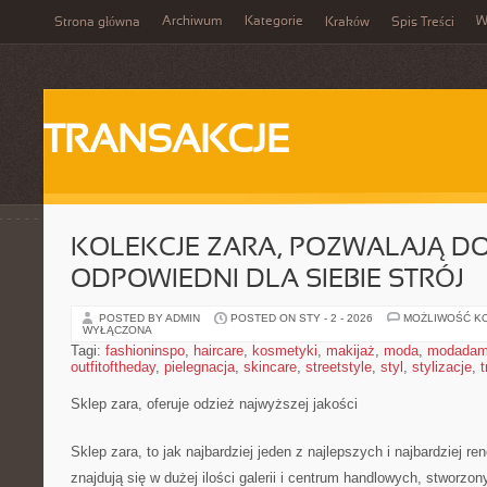
Archiwum
Kategorie
W
Strona główna
Kraków
Spis Treści
TRANSAKCJE
KOLEKCJE ZARA, POZWALAJĄ D
ODPOWIEDNI DLA SIEBIE STRÓJ
POSTED BY ADMIN
POSTED ON STY - 2 - 2026
MOŻLIWOŚĆ K
WYŁĄCZONA
Tagi:
fashioninspo
,
haircare
,
kosmetyki
,
makijaż
,
moda
,
modadam
outfitoftheday
,
pielegnacja
,
skincare
,
streetstyle
,
styl
,
stylizacje
,
t
Sklep zara, oferuje odzież najwyższej jakości
Sklep zara, to jak najbardziej jeden z najlepszych i najbardziej 
znajdują się w dużej ilości galerii i centrum handlowych, stworzo