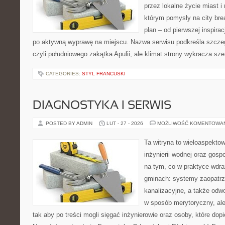
przez lokalne życie miast i
którym pomysły na city bre
plan – od pierwszej inspirac
po aktywną wyprawę na miejscu. Nazwa serwisu podkreśla szczeg
czyli południowego zakątka Apulii, ale klimat strony wykracza sze
CATEGORIES:
STYL FRANCUSKI
DIAGNOSTYKA I SERWIS
POSTED BY ADMIN
LUT - 27 - 2026
MOŻLIWOŚĆ KOMENTOWA
Ta witryna to wieloaspekto
inżynierii wodnej oraz gosp
na tym, co w praktyce wdra
gminach: systemy zaopatr
kanalizacyjne, a także odwo
w sposób merytoryczny, ale
tak aby po treści mogli sięgać inżynierowie oraz osoby, które dop