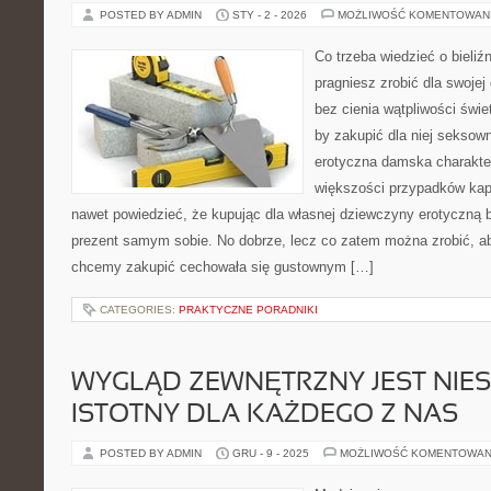
POSTED BY ADMIN
STY - 2 - 2026
MOŻLIWOŚĆ KOMENTOWAN
Co trzeba wiedzieć o bieliźn
pragniesz zrobić dla swojej
bez cienia wątpliwości świ
by zakupić dla niej seksown
erotyczna damska charakte
większości przypadków ka
nawet powiedzieć, że kupując dla własnej dziewczyny erotyczną b
prezent samym sobie. No dobrze, lecz co zatem można zrobić, ab
chcemy zakupić cechowała się gustownym […]
CATEGORIES:
PRAKTYCZNE PORADNIKI
WYGLĄD ZEWNĘTRZNY JEST NIE
ISTOTNY DLA KAŻDEGO Z NAS
POSTED BY ADMIN
GRU - 9 - 2025
MOŻLIWOŚĆ KOMENTOWAN