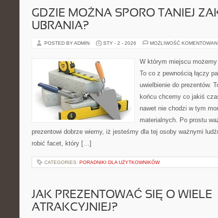
GDZIE MOŻNA SPORO TANIEJ ZA
UBRANIA?
POSTED BY ADMIN
STY - 2 - 2026
MOŻLIWOŚĆ KOMENTOWAN
W którym miejscu możemy s
To co z pewnością łączy pa
uwielbienie do prezentów. T
końcu chcemy co jakiś czas
nawet nie chodzi w tym mom
materialnych. Po prostu waż
prezentowi dobrze wiemy, iż jesteśmy dla tej osoby ważnymi lud
robić facet, który […]
CATEGORIES:
PORADNIKI DLA UŻYTKOWNIKÓW
JAK PREZENTOWAĆ SIĘ O WIELE
ATRAKCYJNIEJ?