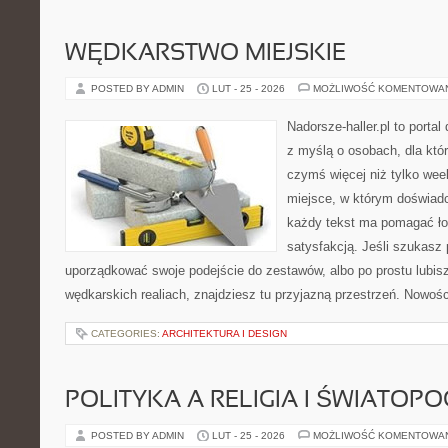
WĘDKARSTWO MIEJSKIE
POSTED BY ADMIN
LUT - 25 - 2026
MOŻLIWOŚĆ KOMENTOWA
Nadorsze-haller.pl to portal
z myślą o osobach, dla któ
czymś więcej niż tylko we
miejsce, w którym doświadc
każdy tekst ma pomagać łow
satysfakcją. Jeśli szukasz
uporządkować swoje podejście do zestawów, albo po prostu lubisz
wędkarskich realiach, znajdziesz tu przyjazną przestrzeń. Nowości
CATEGORIES:
ARCHITEKTURA I DESIGN
POLITYKA A RELIGIA I ŚWIATOP
POSTED BY ADMIN
LUT - 25 - 2026
MOŻLIWOŚĆ KOMENTOWA