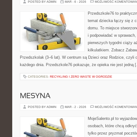
POSTED BY ADMIN
MAR - 6 - 2026
MOŻLIWOŚĆ KOMENTOWAN
Przedszkole76 to praktyczn
temat dziecka łączy się z 
domu. To miejsce stworzone
i podpowiadać w sprawach, 
pierwszych tygodni ciąży a
kilkulatkiem. Zobacz Zabaw
Przedszkolak (3–6 lat). W centrum są Dzieci oraz Rodzice, czyli d
każdego dnia. Przedszkole76 pokazuje, że opieka nie jest jedną 
CATEGORIES:
RECYKLING I ZERO WASTE W OGRODZIE
MESYNA
POSTED BY ADMIN
MAR - 2 - 2026
MOŻLIWOŚĆ KOMENTOWAN
MojeSalento.pl to wyjazdow
osobach, które chcą odkryć
tylko przez pryzmat pocztó