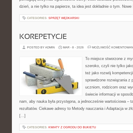
dzień, a nie tylko na papierze, ta idea jest dokładnie o tym. Nowe
CATEGORIES:
SPRZĘT WĘDKARSKI
KOREPETYCJE
POSTED BY ADMIN
MAR - 8 - 2026
MOŻLIWOŚĆ KOMENTOWAN
To miejsce stworzone z myś
szeroko, czyli nie tylko jak
też jako rozwój kompetencj
sprawdzone rozwiązania z 
uczniom, rodzicom oraz w
świecie informacji w sposó
nam, aby nauka była przystępna, a jednocześnie wartościowa – ta
rezultatów. Ciekawe adresy to Metody nauczania i Adaptacja w żł
[…]
CATEGORIES:
KWIATY Z OGRODU DO BUKIETU