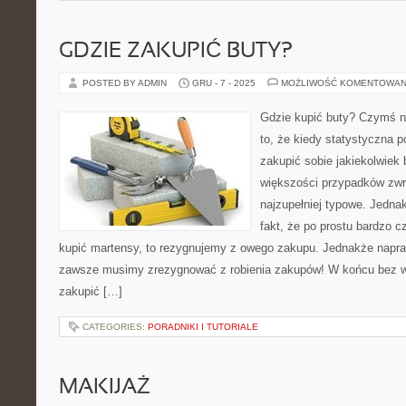
GDZIE ZAKUPIĆ BUTY?
POSTED BY ADMIN
GRU - 7 - 2025
MOŻLIWOŚĆ KOMENTOWAN
Gdzie kupić buty? Czymś na
to, że kiedy statystyczna p
zakupić sobie jakiekolwiek 
większości przypadków zwr
najzupełniej typowe. Jedn
fakt, że po prostu bardzo c
kupić martensy, to rezygnujemy z owego zakupu. Jednakże napraw
zawsze musimy zrezygnować z robienia zakupów! W końcu bez 
zakupić […]
CATEGORIES:
PORADNIKI I TUTORIALE
MAKIJAŻ