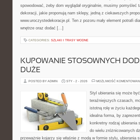
spowodować, żeby dom wyglądał oryginalnie, musimy pomyśleć t
dekoracji, jakie proponują nam sklepy, jedną z ciekawszych propo
www.uroczystedekoracje.pl. Ten z pozoru mały element potrafi di
wnętrze oraz dodać […]
CATEGORIES:
SZLAKI I TRASY WODNE
KUPOWANIE STOSOWNYCH DOD
DUŻE
POSTED BY ADMIN
STY - 2 - 2026
MOŻLIWOŚĆ KOMENTOWAN
Styl ubierania się może b
teraźniejszych czasach, m
istotną rolę w życiu każdeg
idealna forma, by zapreze
konkretny rodzaj ubierania 
do wielu zróżnicowanych dz
przeważnie kojarzy się właśnie z modą w formie stylu, ubierania si