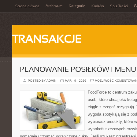
Archiwum
Kategorie
W
Strona główna
Kraków
Spis Treści
TRANSAKCJE
PLANOWANIE POSIŁKÓW I MENU
POSTED BY ADMIN
MAR - 9 - 2026
MOŻLIWOŚĆ KOMENTOWAN
FoodForce to centrum zaku
osób, które chcą jeść keto
ciągle z czegoś rezygnują.
wygoda spotykają się z po
wybierasz produkty, które w
wysokotłuszczowych rozwią
pomagają utrzymać ograniczone cukry. Jeśli szukasz przestrzeni, 