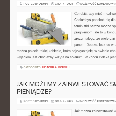
POSTED BY ADMIN
GRU - 4 - 2025
MOŻLIWOŚĆ KOMENTOWAN
Co robić, aby mieć możliw
Chciałabyś podobać się d
feministki bardzo mocno sp
pragnieniom, ale to w końcu
zrozumiałego, że wiele pań
panom. Dobrze, lecz co w t
można polecić takiej kobiecie, która najzwyczajniej w świecie ch
wyjściem jest chociażby wizyta na solarium. W końcu Polska jest
CATEGORIES:
HISTORIA ALKOHOLU
JAK MOŻEMY ZAINWESTOWAĆ S
PIENIĄDZE?
POSTED BY ADMIN
GRU - 4 - 2025
MOŻLIWOŚĆ KOMENTOWAN
Jak można zainwestować wł