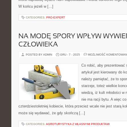
W końcu jeżeli w […]
CATEGORIES:
PRO-EXPERT
NA MODĘ SPORY WPŁYW WYWIER
CZŁOWIEKA
POSTED BY ADMIN
GRU - 7 - 2025
MOŻLIWOŚĆ KOMENTOWAN
Co robić, aby prezentować 
artykuł jest kierowany do k
należy pamiętać, że to spo
starzeje, toteż wielkie ko
wiedzą, iż kult młodości w r
nie ma racji bytu. A więc c
czterdziestoletniej kobiecie, która przecież wcale nie jest starą 
może się wydawać, że gdy skończą […]
CATEGORIES:
AGROTURYSTYKA Z WŁASNYMI PRODUKTAMI