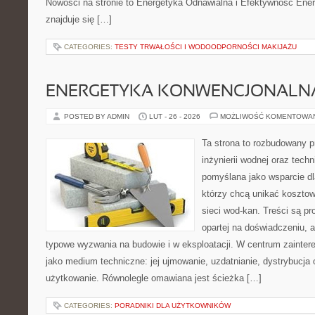
Nowości na stronie to Energetyka Odnawialna i Efektywność Ene
znajduje się […]
CATEGORIES:
TESTY TRWAŁOŚCI I WODOODPORNOŚCI MAKIJAŻU
ENERGETYKA KONWENCJONALN
POSTED BY ADMIN
LUT - 26 - 2026
MOŻLIWOŚĆ KOMENTOWA
Ta strona to rozbudowany 
inżynierii wodnej oraz techn
pomyślana jako wsparcie d
którzy chcą unikać koszto
sieci wod-kan. Treści są p
opartej na doświadczeniu, a
typowe wyzwania na budowie i w eksploatacji. W centrum zainter
jako medium techniczne: jej ujmowanie, uzdatnianie, dystrybucja
użytkowanie. Równolegle omawiana jest ścieżka […]
CATEGORIES:
PORADNIKI DLA UŻYTKOWNIKÓW