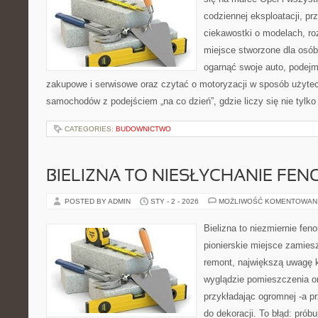
codziennej eksploatacji, pr
ciekawostki o modelach, ro
miejsce stworzone dla osób
ogarnąć swoje auto, podejm
zakupowe i serwisowe oraz czytać o motoryzacji w sposób użytec
samochodów z podejściem „na co dzień”, gdzie liczy się nie tylko
CATEGORIES:
BUDOWNICTWO
BIELIZNA TO NIESŁYCHANIE FE
POSTED BY ADMIN
STY - 2 - 2026
MOŻLIWOŚĆ KOMENTOWAN
Bielizna to niezmiernie fe
pionierskie miejsce zamies
remont, największą uwagę 
wyglądzie pomieszczenia o
przykładając ogromnej -a p
do dekoracji. To błąd: prób