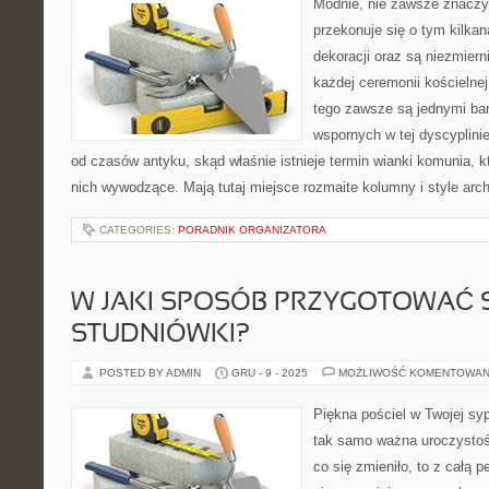
Modnie, nie zawsze znaczy
przekonuje się o tym kilkan
dekoracji oraz są niezmiern
każdej ceremonii kościelne
tego zawsze są jednymi bar
wspornych w tej dyscyplinie
od czasów antyku, skąd właśnie istnieje termin wianki komunia, k
nich wywodzące. Mają tutaj miejsce rozmaite kolumny i style arch
CATEGORIES:
PORADNIK ORGANIZATORA
W JAKI SPOSÓB PRZYGOTOWAĆ S
STUDNIÓWKI?
POSTED BY ADMIN
GRU - 9 - 2025
MOŻLIWOŚĆ KOMENTOWAN
Piękna pościel w Twojej syp
tak samo ważna uroczystość
co się zmieniło, to z całą 