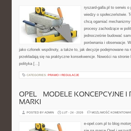
ryszard-galla.pl to serwis o 
wiedzy o społeczeństwie. To
chcą ogarniać mechanizmy p
procesy zachodzące w polit
jednocześnie budować samo
porównania i obserwacje. W
jako członek wspólnoty, a także to, jak decyzje podejmowane na
przekładają się na praktyczne konsekwencje. Nowości na stronie Hi
polityka […]
CATEGORIES:
PRAWO I REGULACJE
OPEL – MODELE KONCEPCYJNE I
MARKI
POSTED BY ADMIN
LUT - 24 - 2026
MOŻLIWOŚĆ KOMENTOWA
e-opel.com.pl to blog motor
się na marce Opel i wszyst