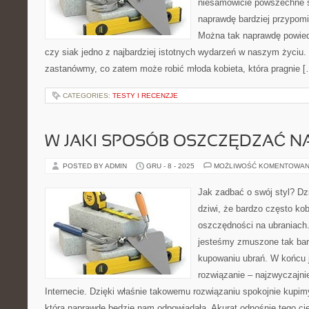
niesamowicie powszechne są
naprawdę bardziej przypomi
Można tak naprawdę powied
czy siak jedno z najbardziej istotnych wydarzeń w naszym życiu.
zastanówmy, co zatem może robić młoda kobieta, która pragnie [
CATEGORIES:
TESTY I RECENZJE
W JAKI SPOSÓB OSZCZĘDZAĆ N
POSTED BY ADMIN
GRU - 8 - 2025
MOŻLIWOŚĆ KOMENTOWAN
Jak zadbać o swój styl? Dz
dziwi, że bardzo często ko
oszczędności na ubraniach
jesteśmy zmuszone tak ba
kupowaniu ubrań. W końcu 
rozwiązanie – najzwyczajni
Internecie. Dzięki właśnie takowemu rozwiązaniu spokojnie kupim
która naprawdę będzie nam odpowiadała. Akurat odnośnie tego cię