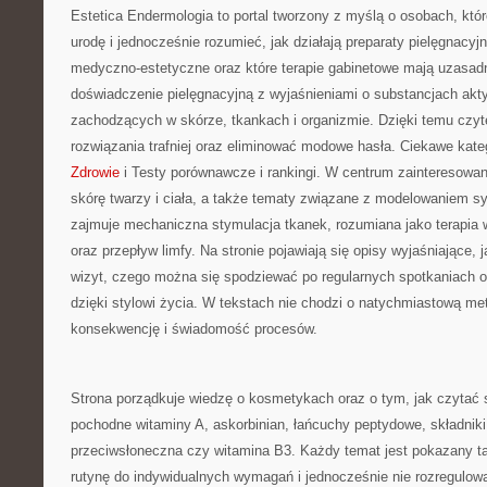
Estetica Endermologia to portal tworzony z myślą o osobach, kt
urodę i jednocześnie rozumieć, jak działają preparaty pielęgnacyj
medyczno-estetyczne oraz które terapie gabinetowe mają uzasadn
doświadczenie pielęgnacyjną z wyjaśnieniami o substancjach ak
zachodzących w skórze, tkankach i organizmie. Dzięki temu czy
rozwiązania trafniej oraz eliminować modowe hasła. Ciekawe kate
Zdrowie
i Testy porównawcze i rankingi. W centrum zainteresowani
skórę twarzy i ciała, a także tematy związane z modelowaniem s
zajmuje mechaniczna stymulacja tkanek, rozumiana jako terapia ws
oraz przepływ limfy. Na stronie pojawiają się opisy wyjaśniające,
wizyt, czego można się spodziewać po regularnych spotkaniach o
dzięki stylowi życia. W tekstach nie chodzi o natychmiastową me
konsekwencję i świadomość procesów.
Strona porządkuje wiedzę o kosmetykach oraz o tym, jak czytać
pochodne witaminy A, askorbinian, łańcuchy peptydowe, składnik
przeciwsłoneczna czy witamina B3. Każdy temat jest pokazany ta
rutynę do indywidualnych wymagań i jednocześnie nie rozregulowa