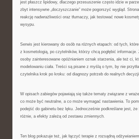
jest płaszcz lipidowy, dlaczego przesuszenie często idzie w parz
zbyt intensywne „doczyszczanie” może pogorszyć wygląd. Strona
reakcję nadwrażliwości oraz tłumaczy, jak testować nowe kosmet
wysypu.
Serwis jest kierowany do osób na różnych etapach: od tych, któr
z kosmetologią, po czytelników, którzy chcą pogłębić informacje. 
osoby zainteresowane opóźnianiem oznak starzenia, ale też ci, kt
modelowaniu ciała. Treści są pisane z myślą o tym, by nie przytł
czytelnika krok po kroku: od diagnozy potrzeb do realnych decyzji
W opisach zabiegów pojawiają się także tematy związane z wraż
co może być neutralne, a co może wymagać nastawienia. To po
podejść do gabinetu bez lęku. Jednocześnie podkreślane jest, że
różnie, a efekty zależą od zestawu zmiennych.
Ten blog pokazuje też, jak łączyć terapie z rozsądną odżywianiem