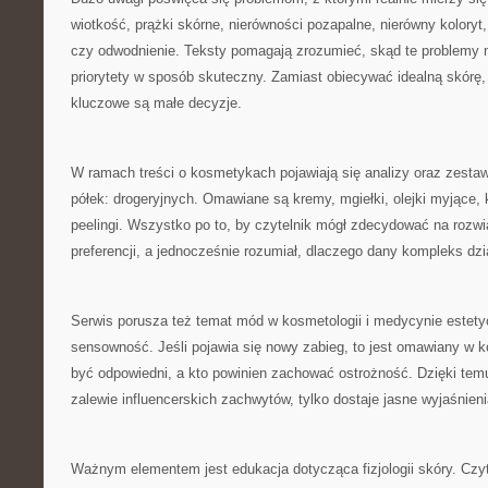
wiotkość, prążki skórne, nierówności pozapalne, nierówny koloryt
czy odwodnienie. Teksty pomagają zrozumieć, skąd te problemy m
priorytety w sposób skuteczny. Zamiast obiecywać idealną skórę,
kluczowe są małe decyzje.
W ramach treści o kosmetykach pojawiają się analizy oraz zesta
półek: drogeryjnych. Omawiane są kremy, mgiełki, olejki myjące,
peelingi. Wszystko po to, by czytelnik mógł zdecydować na roz
preferencji, a jednocześnie rozumiał, dlaczego dany kompleks dzi
Serwis porusza też temat mód w kosmetologii i medycynie estetyczn
sensowność. Jeśli pojawia się nowy zabieg, to jest omawiany w 
być odpowiedni, a kto powinien zachować ostrożność. Dzięki temu 
zalewie influencerskich zachwytów, tylko dostaje jasne wyjaśnieni
Ważnym elementem jest edukacja dotycząca fizjologii skóry. Czyt