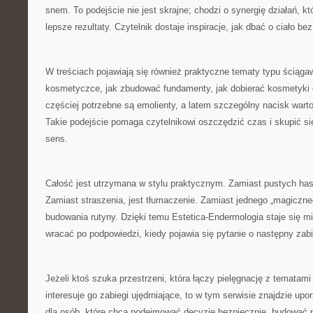
snem. To podejście nie jest skrajne; chodzi o synergię działań, 
lepsze rezultaty. Czytelnik dostaje inspiracje, jak dbać o ciało bez
W treściach pojawiają się również praktyczne tematy typu ściąga
kosmetyczce, jak zbudować fundamenty, jak dobierać kosmetyki d
częściej potrzebne są emolienty, a latem szczególny nacisk wart
Takie podejście pomaga czytelnikowi oszczędzić czas i skupić s
sens.
Całość jest utrzymana w stylu praktycznym. Zamiast pustych has
Zamiast straszenia, jest tłumaczenie. Zamiast jednego „magiczne
budowania rutyny. Dzięki temu Estetica-Endermologia staje się 
wracać po podpowiedzi, kiedy pojawia się pytanie o następny zab
Jeżeli ktoś szuka przestrzeni, która łączy pielęgnację z tematami
interesuje go zabiegi ujędrniające, to w tym serwisie znajdzie u
dla osób, które chcą podejmować decyzje bezpiecznie, budować pi