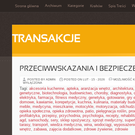
Archiwum
Kategorie
W
Strona główna
Kraków
Spis Treści
TRANSAKCJE
PRZECIWWSKAZANIA I BEZPIEC
POSTED BY ADMIN
POSTED ON LUT - 15 - 2026
MOŻLIWOŚĆ 
WYŁĄCZONA
Tagi:
akcesoria kuchenne
,
apteka
,
aranżacja wnętrz
,
architektura
genetyczne
,
biotechnologia
,
budownictwo
,
choroby
,
diagnostyka
,
elektryka
,
farmacja
,
fitness medyczny
,
genetyka
,
gotowanie
,
gry 
domowe
,
kawiarnie
,
korepetycje
,
kuchnia
,
kulinaria
,
materiały bud
meble
,
medycyna
,
mieszkanie
,
motocykle
,
motoryzacja
,
odchudz
opieka społeczna
,
opieka zdrowotna
,
patio
,
pielęgnacja roślin
,
pro
profilaktyka
,
przepisy
,
przychodnia
,
psychologia
,
recepty
,
rehabili
agd
,
samochody
,
sery
,
sklep spożywczy
,
sprzęt medyczny
,
super
tarasy
,
transport
,
wiedza medyczna
,
wina
,
wodociągi
,
wyposażeni
wnętrz
,
zabawa
,
zajęcia dodatkowe
,
zdrowe żywienie
,
zdrowie