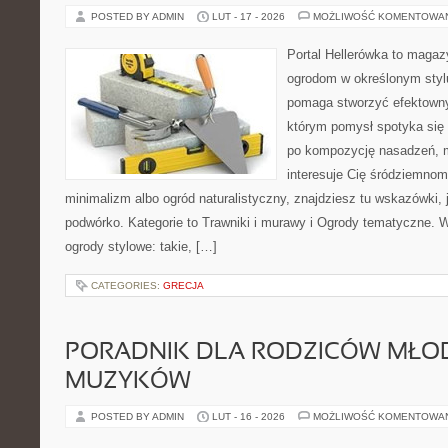
POSTED BY ADMIN
LUT - 17 - 2026
MOŻLIWOŚĆ KOMENTOWA
Portal Hellerówka to magaz
ogrodom w określonym styl
pomaga stworzyć efektowny
którym pomysł spotyka się z
po kompozycję nasadzeń, ma
interesuje Cię śródziemno
minimalizm albo ogród naturalistyczny, znajdziesz tu wskazówki, 
podwórko. Kategorie to Trawniki i murawy i Ogrody tematyczne. 
ogrody stylowe: takie, […]
CATEGORIES:
GRECJA
PORADNIK DLA RODZICÓW MŁO
MUZYKÓW
POSTED BY ADMIN
LUT - 16 - 2026
MOŻLIWOŚĆ KOMENTOWA