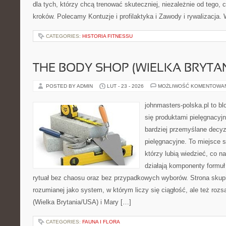
dla tych, którzy chcą trenować skuteczniej, niezależnie od tego, 
kroków. Polecamy Kontuzje i profilaktyka i Zawody i rywalizacja.
CATEGORIES:
HISTORIA FITNESSU
THE BODY SHOP (WIELKA BRYTAN
POSTED BY ADMIN
LUT - 23 - 2026
MOŻLIWOŚĆ KOMENTOWA
johnmasters-polska.pl to blo
się produktami pielęgnacyj
bardziej przemyślane decy
pielęgnacyjne. To miejsce 
którzy lubią wiedzieć, co na
działają komponenty formuł
rytuał bez chaosu oraz bez przypadkowych wyborów. Strona skupia
rozumianej jako system, w którym liczy się ciągłość, ale też ro
(Wielka Brytania/USA) i Mary […]
CATEGORIES:
FAUNA I FLORA