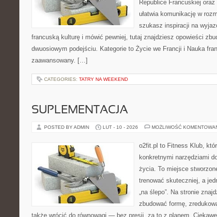
Republice Francuskiej oraz 
ułatwia komunikację w roz
szukasz inspiracji na wyja
francuską kulturę i mówić pewniej, tutaj znajdziesz opowieści z
dwuosiowym podejściu. Kategorie to Życie we Francji i Nauka fra
zaawansowany. […]
CATEGORIES:
TATRY NA WEEKEND
SUPLEMENTACJA
POSTED BY ADMIN
LUT - 10 - 2026
MOŻLIWOŚĆ KOMENTOWA
o2fit.pl to Fitness Klub, kt
konkretnymi narzędziami do
życia. To miejsce stworzon
trenować skuteczniej, a jed
„na ślepo”. Na stronie znaj
zbudować formę, zredukowa
także wrócić do równowagi — bez presji, za to z planem. Ciekaw