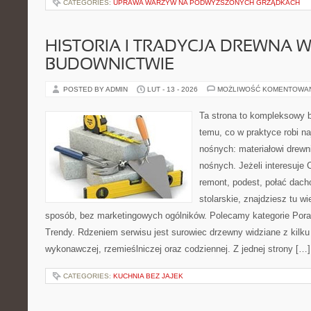
CATEGORIES:
UPRAWA WARZYW NA PODWYŻSZONYCH GRZĄDKACH
HISTORIA I TRADYCJA DREWNA 
BUDOWNICTWIE
POSTED BY ADMIN
LUT - 13 - 2026
MOŻLIWOŚĆ KOMENTOWA
Ta strona to kompleksowy 
temu, co w praktyce robi na
nośnych: materiałowi drew
nośnych. Jeżeli interesuje
remont, podest, połać dacho
stolarskie, znajdziesz tu 
sposób, bez marketingowych ogólników. Polecamy kategorie Porad
Trendy. Rdzeniem serwisu jest surowiec drzewny widziane z kilku
wykonawczej, rzemieślniczej oraz codziennej. Z jednej strony […]
CATEGORIES:
KUCHNIA BEZ JAJEK