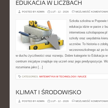
EDUKACJA W LICZBACH
POSTED BY ADMIN
LUT - 12 - 2026
MOŻLIWOŚĆ KOMENTOWA
Szkoła szkolna w Popowie 
edukacja idzie w parze z b
internetowa szkolapopow.pl
szkoły oraz uwydatnia kier
uczniów. To historia o zdo
wczesnoszkolnego aż po ko
w duchu życzliwości oraz rozwoju. Dobre kategorie to Edukacja w
centrum inicjatyw znajduje się uczeń oraz jego predyspozycje. W
rozumiana jako […]
CATEGORIES:
MATEMATYKA W TECHNOLOGII I NAUCE
KLIMAT I ŚRODOWISKO
POSTED BY ADMIN
LUT - 12 - 2026
MOŻLIWOŚĆ KOMENTOWA