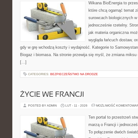
Wikana BioEnergia to przes
które chcą ogarnąć temat zie
surowcach biologicznych w 
jednocześnie rzetelny. Str
jak materia organiczna moż
wygląda łańcuch dostaw, o
gdy w grę wchodzą koszty i wydajność. Kategorie to Samowystar
Biogaz i biomasa. Na stronie przewija się myśl, że zmiana miksu
[…]
CATEGORIES:
BEZPIECZEŃSTWO NA DRODZE
ŻYCIE WE FRANCJI
POSTED BY ADMIN
LUT - 11 - 2026
MOŻLIWOŚĆ KOMENTOWA
Ten portal to przestrzeń st
marzą o Francji i jednocześ
To połączenie dwóch świat