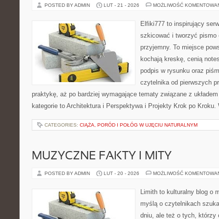
POSTED BY ADMIN
LUT - 21 - 2026
MOŻLIWOŚĆ KOMENTOWA
Elfiki777 to inspirujący ser
szkicować i tworzyć pismo
przyjemny. To miejsce pows
kochają kreskę, cenią note
podpis w rysunku oraz piśm
czytelnika od pierwszych p
praktykę, aż po bardziej wymagające tematy związane z układem
kategorie to Architektura i Perspektywa i Projekty Krok po Kroku
CATEGORIES:
CIĄŻA, PORÓD I POŁÓG W UJĘCIU NATURALNYM
MUZYCZNE FAKTY I MITY
POSTED BY ADMIN
LUT - 20 - 2026
MOŻLIWOŚĆ KOMENTOWA
Limith to kulturalny blog o
myślą o czytelnikach szuk
dniu, ale też o tych, którz