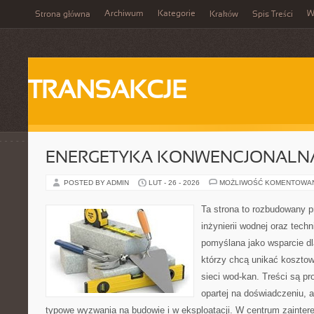
Archiwum
Kategorie
W
Strona główna
Kraków
Spis Treści
TRANSAKCJE
ENERGETYKA KONWENCJONALN
POSTED BY ADMIN
LUT - 26 - 2026
MOŻLIWOŚĆ KOMENTOWA
Ta strona to rozbudowany 
inżynierii wodnej oraz techn
pomyślana jako wsparcie d
którzy chcą unikać koszto
sieci wod-kan. Treści są p
opartej na doświadczeniu, a
typowe wyzwania na budowie i w eksploatacji. W centrum zainter