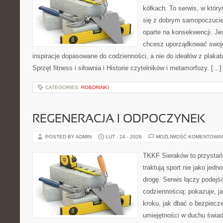
kółkach. To serwis, w któr
się z dobrym samopoczuciem
oparte na konsekwencji. Je
chcesz uporządkować swoje 
inspiracje dopasowane do codzienności, a nie do ideałów z plakat
Sprzęt fitness i siłownia i Historie czytelników i metamorfozy. […]
CATEGORIES:
ROBDRINKI
REGENERACJA I ODPOCZYNEK
POSTED BY ADMIN
LUT - 24 - 2026
MOŻLIWOŚĆ KOMENTOWA
TKKF Sieraków to przystań i
traktują sport nie jako jedn
drogę. Serwis łączy podejś
codziennością: pokazuje, j
kroku, jak dbać o bezpiecze
umiejętności w duchu świad