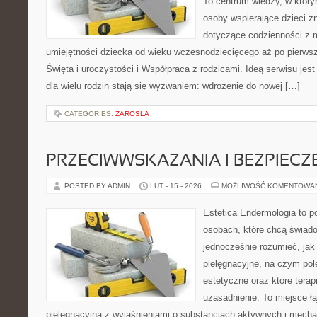
To centrum wiedzy, w który
osoby wspierające dzieci z
dotyczące codzienności z 
umiejętności dziecka od wieku wczesnodziecięcego aż po pierwsz
Święta i uroczystości i Współpraca z rodzicami. Ideą serwisu jest
dla wielu rodzin stają się wyzwaniem: wdrożenie do nowej […]
CATEGORIES:
ZAROSLA
PRZECIWWSKAZANIA I BEZPIEC
POSTED BY ADMIN
LUT - 15 - 2026
MOŻLIWOŚĆ KOMENTOWA
Estetica Endermologia to p
osobach, które chcą świado
jednocześnie rozumieć, jak 
pielęgnacyjne, na czym po
estetyczne oraz które tera
uzasadnienie. To miejsce ł
pielęgnacyjną z wyjaśnieniami o substancjach aktywnych i mec