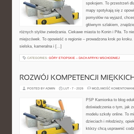
spokojem. To przestrzeń dl
mapy spotykają się z opowi
pomysłów na wyjazd, chces
głównym szlakiem, znajdzie
różnych stylów zwiedzania. Ciekawe miasta to Konin i Piła. To nie
miejscówek. To opowieść o regionie – prowadzona krok po kroku. 
sielska, kameralna i […]
CATEGORIES:
GÓRY ETIOPSKIE – DACH AFRYKI WSCHODNIEJ
ROZWÓJ KOMPETENCJI MIĘKKIC
POSTED BY ADMIN
LUT - 7 - 2026
MOŻLIWOŚĆ KOMENTOWAN
PSP Kamionka to blog eduka
doświadczenia o tym, jak 
modelu szkoły online. To m
dzieciach i młodzieży, opi
którzy chcą usprawnić codz