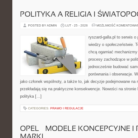
POLITYKA A RELIGIA I ŚWIATOP
POSTED BY ADMIN
LUT - 25 - 2026
MOŻLIWOŚĆ KOMENTOWA
ryszard-galla.pl to serwis o 
wiedzy o społeczeństwie. To
chcą ogarniać mechanizmy p
procesy zachodzące w polit
jednocześnie budować samo
porównania i obserwacje. W
jako członek wspólnoty, a także to, jak decyzje podejmowane na
przekładają się na praktyczne konsekwencje. Nowości na stronie Hi
polityka […]
CATEGORIES:
PRAWO I REGULACJE
OPEL – MODELE KONCEPCYJNE I
MARKI