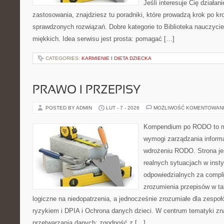
Jeśli interesuje Cię działani
zastosowania, znajdziesz tu poradniki, które prowadzą krok po k
sprawdzonych rozwiązań. Dobre kategorie to Biblioteka nauczycie
miękkich. Idea serwisu jest prosta: pomagać […]
CATEGORIES:
KARMIENIE I DIETA DZIECKA
PRAWO I PRZEPISY
POSTED BY ADMIN
LUT - 7 - 2026
MOŻLIWOŚĆ KOMENTOWAN
Kompendium po RODO to mi
wymogi zarządzania informa
wdrożeniu RODO. Strona je
realnych sytuacjach w inst
odpowiedzialnych za complia
zrozumienia przepisów w ta
logiczne na niedopatrzenia, a jednocześnie zrozumiałe dla zesp
ryzykiem i DPIA i Ochrona danych dzieci. W centrum tematyki zn
przetwarzania danych: zgodność z […]