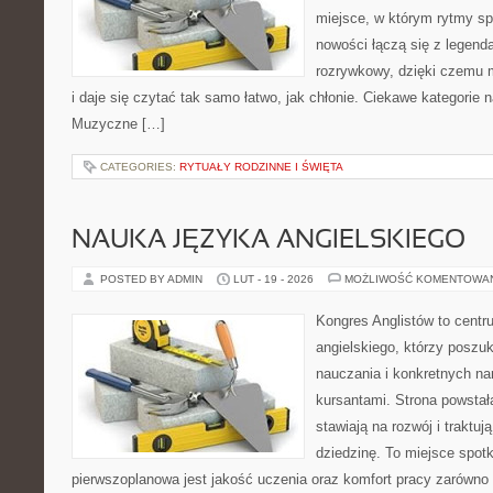
miejsce, w którym rytmy spo
nowości łączą się z legend
rozrywkowy, dzięki czemu m
i daje się czytać tak samo łatwo, jak chłonie. Ciekawe kategorie na
Muzyczne […]
CATEGORIES:
RYTUAŁY RODZINNE I ŚWIĘTA
NAUKA JĘZYKA ANGIELSKIEGO
POSTED BY ADMIN
LUT - 19 - 2026
MOŻLIWOŚĆ KOMENTOWA
Kongres Anglistów to centr
angielskiego, którzy posz
nauczania i konkretnych na
kursantami. Strona powstał
stawiają na rozwój i traktu
dziedzinę. To miejsce spotka
pierwszoplanowa jest jakość uczenia oraz komfort pracy zarówno n