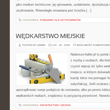
jako medium techniczne: jej ujmowanie, uzdatnianie, dystrybucja
użytkowanie. Równolegle omawiana jest ścieżka […]
CATEGORIES:
PORADNIKI DLA UŻYTKOWNIKÓW
WĘDKARSTWO MIEJSKIE
POSTED BY ADMIN
LUT - 25 - 2026
MOŻLIWOŚĆ KOMENTOWA
Nadorsze-haller.pl to portal
z myślą o osobach, dla któ
czymś więcej niż tylko we
miejsce, w którym doświadc
każdy tekst ma pomagać łow
satysfakcją. Jeśli szukasz
uporządkować swoje podejście do zestawów, albo po prostu lubisz
wędkarskich realiach, znajdziesz tu przyjazną przestrzeń. Nowości
CATEGORIES:
ARCHITEKTURA I DESIGN