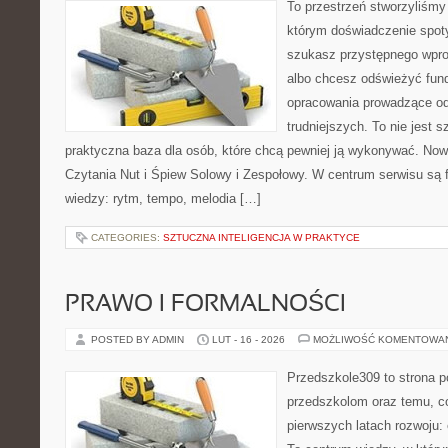
To przestrzeń stworzyliśmy
którym doświadczenie spoty
szukasz przystępnego wpr
albo chcesz odświeżyć fund
opracowania prowadzące od
trudniejszych. To nie jest 
praktyczna baza dla osób, które chcą pewniej ją wykonywać. Now
Czytania Nut i Śpiew Solowy i Zespołowy. W centrum serwisu s
wiedzy: rytm, tempo, melodia […]
CATEGORIES:
SZTUCZNA INTELIGENCJA W PRAKTYCE
PRAWO I FORMALNOŚCI
POSTED BY ADMIN
LUT - 16 - 2026
MOŻLIWOŚĆ KOMENTOWA
Przedszkole309 to strona 
przedszkolom oraz temu, c
pierwszych latach rozwoju: