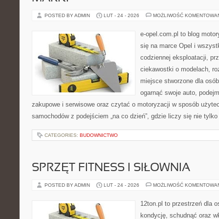
POSTED BY ADMIN
LUT - 24 - 2026
MOŻLIWOŚĆ KOMENTOWA
e-opel.com.pl to blog motor
się na marce Opel i wszyst
codziennej eksploatacji, pr
ciekawostki o modelach, ro
miejsce stworzone dla osób
ogarnąć swoje auto, podejm
zakupowe i serwisowe oraz czytać o motoryzacji w sposób użytec
samochodów z podejściem „na co dzień”, gdzie liczy się nie tylko
CATEGORIES:
BUDOWNICTWO
SPRZĘT FITNESS I SIŁOWNIA
POSTED BY ADMIN
LUT - 24 - 2026
MOŻLIWOŚĆ KOMENTOWA
12ton.pl to przestrzeń dla 
kondycję, schudnąć oraz wk