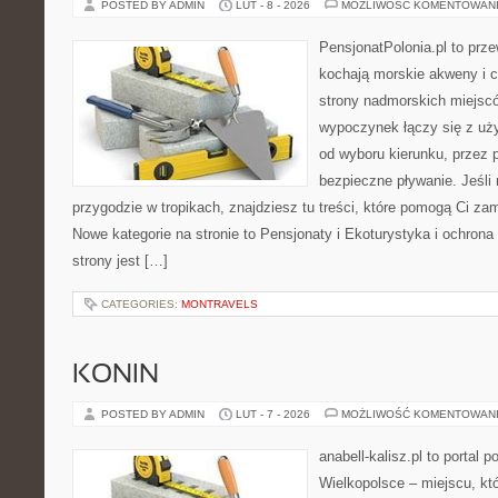
POSTED BY ADMIN
LUT - 8 - 2026
MOŻLIWOŚĆ KOMENTOWAN
PensjonatPolonia.pl to prze
kochają morskie akweny i 
strony nadmorskich miejsc
wypoczynek łączy się z uż
od wyboru kierunku, przez 
bezpieczne pływanie. Jeśli
przygodzie w tropikach, znajdziesz tu treści, które pomogą Ci za
Nowe kategorie na stronie to Pensjonaty i Ekoturystyka i ochron
strony jest […]
CATEGORIES:
MONTRAVELS
KONIN
POSTED BY ADMIN
LUT - 7 - 2026
MOŻLIWOŚĆ KOMENTOWAN
anabell-kalisz.pl to portal 
Wielkopolsce – miejscu, któ