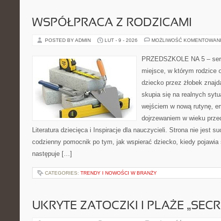
WSPÓŁPRACA Z RODZICAMI
POSTED BY ADMIN
LUT - 9 - 2026
MOŻLIWOŚĆ KOMENTOWAN
PRZEDSZKOLE NA 5 – serw
miejsce, w którym rodzice
dziecko przez żłobek znajdą
skupia się na realnych syt
wejściem w nową rutynę, em
dojrzewaniem w wieku prz
Literatura dziecięca i Inspiracje dla nauczycieli. Strona nie jest 
codzienny pomocnik po tym, jak wspierać dziecko, kiedy pojawia 
następuje […]
CATEGORIES:
TRENDY I NOWOŚCI W BRANŻY
UKRYTE ZATOCZKI I PLAŻE „SECR