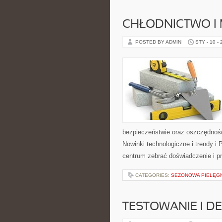
CHŁODNICTWO I
POSTED BY ADMIN
STY - 10 -
bezpieczeństwie oraz oszczędności
Nowinki technologiczne i trendy i
centrum zebrać doświadczenie i pr
CATEGORIES:
SEZONOWA PIELĘG
TESTOWANIE I 