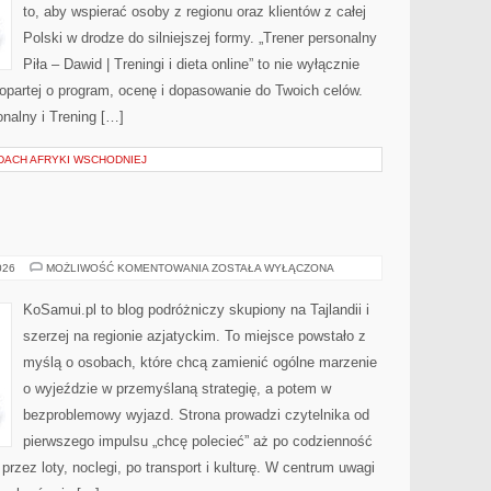
to, aby wspierać osoby z regionu oraz klientów z całej
Polski w drodze do silniejszej formy. „Trener personalny
Piła – Dawid | Treningi i dieta online” to nie wyłącznie
y opartej o program, ocenę i dopasowanie do Twoich celów.
onalny i Trening […]
 DACH AFRYKI WSCHODNIEJ
SRI
026
MOŻLIWOŚĆ KOMENTOWANIA
ZOSTAŁA WYŁĄCZONA
LANKA
KoSamui.pl to blog podróżniczy skupiony na Tajlandii i
szerzej na regionie azjatyckim. To miejsce powstało z
myślą o osobach, które chcą zamienić ogólne marzenie
o wyjeździe w przemyślaną strategię, a potem w
bezproblemowy wyjazd. Strona prowadzi czytelnika od
pierwszego impulsu „chcę polecieć” aż po codzienność
przez loty, noclegi, po transport i kulturę. W centrum uwagi