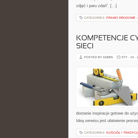
zdjęć i paru zdań”. […]
CATEGORIES:
PRAWO DROGOWE – 
KOMPETENCJE C
SIECI
POSTED BY ADMIN
STY - 10 -
dostanie inspiracje gotowe do użyc
Ideą serwisu jest ułatwienie proce
CATEGORIES:
KOŚCIÓŁ I TRADYCJ