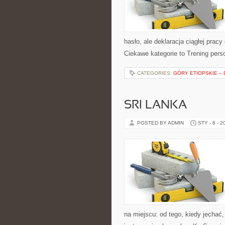
hasło, ale deklaracja ciągłej prac
Ciekawe kategorie to Trening pers
CATEGORIES:
GÓRY ETIOPSKIE –
SRI LANKA
POSTED BY ADMIN
STY - 8 - 2
na miejscu: od tego, kiedy jechać, 