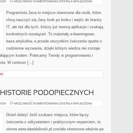
TESTOWANIE
 2026
MOŻLIWOŚĆ KOMENTOWANIA
ZOSTAŁA WYŁĄCZONA
I
DEBUGOWANIE
Programista Java to miejsce stworzone dla osób, które
chcą nauczyć się Javy krok po kroku i wejść do branży
IT, ale też dla tych, którzy już tworzą aplikacje i szukają
konkretnych rozwiązań. To materiały e-learningowe,
baza artykułów, a przede wszystkim ćwiczenia oparte o
codzienne wyzwania, dzięki którym wiedza nie zostaje
 działającym kodem. Polecamy Trendy w programowaniu i
nia. W centrum […]
KI
 HISTORIE PODOPIECZNYCH
METAMORFOZY
 2026
MOŻLIWOŚĆ KOMENTOWANIA
ZOSTAŁA WYŁĄCZONA
I
HISTORIE
PODOPIECZNYCH
Dzień dobry! Jeśli szukasz miejsca, które łączy
ćwiczenia z odżywianiem i praktycznym wsparciem, to
strona www.dawidulinski.pl została stworzona właśnie po