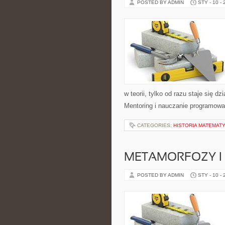
POSTED BY ADMIN
STY - 10 -
w teorii, tylko od razu staje się
Mentoring i nauczanie programowa
CATEGORIES:
HISTORIA MATEMATY
METAMORFOZY I
POSTED BY ADMIN
STY - 10 -