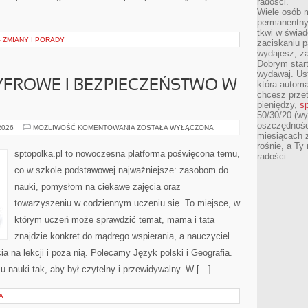
radości.
Wiele osób m
permanentny
tkwi w świa
ZMIANY I PORADY
zaciskaniu p
wydajesz, z
Dobrym start
wydawaj. Ust
YFROWE I BEZPIECZEŃSTWO W
która automa
chcesz prze
pieniędzy,
sp
50/30/20 (wy
oszczędności
KOMPETENCJE
 2026
MOŻLIWOŚĆ KOMENTOWANIA
ZOSTAŁA WYŁĄCZONA
CYFROWE
miesiącach 
I
rośnie, a Ty
BEZPIECZEŃSTWO
sptopolka.pl to nowoczesna platforma poświęcona temu,
radości.
W
SIECI
co w szkole podstawowej najważniejsze: zasobom do
nauki, pomysłom na ciekawe zajęcia oraz
towarzyszeniu w codziennym uczeniu się. To miejsce, w
którym uczeń może sprawdzić temat, mama i tata
znajdzie konkret do mądrego wspierania, a nauczyciel
ia na lekcji i poza nią. Polecamy Język polski i Geografia.
su nauki tak, aby był czytelny i przewidywalny. W […]
A