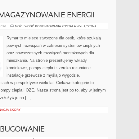
 MAGAZYNOWANIE ENERGII
CHŁODNICTWO
 2026
MOŻLIWOŚĆ KOMENTOWANIA
ZOSTAŁA WYŁĄCZONA
I
MAGAZYNOWANIE
ENERGII
Rymar to miejsce stworzone dla osób, które szukają
pewnych rozwiązań w zakresie systemów cieplnych
oraz nowoczesnych rozwiązań montażowych dla
mieszkania. Na stronie prezentujemy wkłady
kominkowe, pompy ciepła i szeroko rozumiane
instalacje grzewcze z myślą o wygodzie,
ach w perspektywie wielu lat. Ciekawe kategorie to
 Pompy ciepła i OZE. Nasza strona jest po to, aby w jednym
zełożyć je na […]
NACJA SKÓRY
DEBUGOWANIE