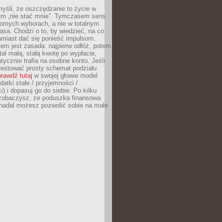
yśli, że oszczędzanie to życie w
m „nie stać mnie”. Tymczasem sens
domych wyborach, a nie w totalnym
asa. Chodzi o to, by wiedzieć, na co
amiast dać się ponieść impulsom.
em jest zasada: najpierw odłóż, potem
al małą, stałą kwotę po wypłacie,
tycznie trafia na osobne konto. Jeśli
testować prosty schemat podziału
rawdź tutaj
w swojej głowie model
datki stałe / przyjemności /
) i dopasuj go do siebie. Po kilku
zobaczysz, że poduszka finansowa
 nadal możesz pozwolić sobie na małe