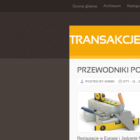
Archiwum
Katego
Strona główna
TRANSAKCJ
PRZEWODNIKI PO
POSTED BY ADMIN
STY - 11 - 
Restauracje w Europie i Jedzenie N