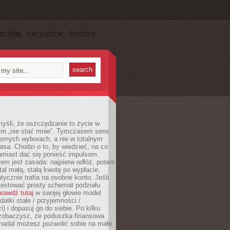
SCRIBE
FACEBOOK
TWITTER
yśli, że oszczędzanie to życie w
m „nie stać mnie”. Tymczasem sens
domych wyborach, a nie w totalnym
asa. Chodzi o to, by wiedzieć, na co
amiast dać się ponieść impulsom.
em jest zasada: najpierw odłóż, potem
al małą, stałą kwotę po wypłacie,
tycznie trafia na osobne konto. Jeśli
testować prosty schemat podziału
rawdź tutaj
w swojej głowie model
datki stałe / przyjemności /
) i dopasuj go do siebie. Po kilku
zobaczysz, że poduszka finansowa
 nadal możesz pozwolić sobie na małe