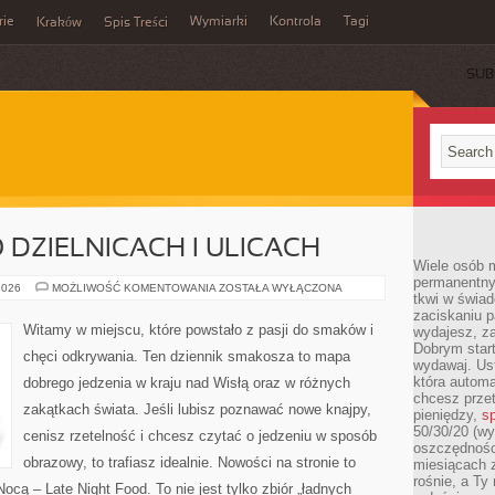
rie
Wymiarki
Kontrola
Tagi
Kraków
Spis Treści
SUB
E
 DZIELNICACH I ULICACH
Wiele osób m
permanentny
PRZEWODNIKI
2026
MOŻLIWOŚĆ KOMENTOWANIA
ZOSTAŁA WYŁĄCZONA
tkwi w świa
PO
DZIELNICACH
zaciskaniu p
I
Witamy w miejscu, które powstało z pasji do smaków i
wydajesz, z
ULICACH
Dobrym start
chęci odkrywania. Ten dziennik smakosza to mapa
wydawaj. Ust
która automa
dobrego jedzenia w kraju nad Wisłą oraz w różnych
chcesz prze
zakątkach świata. Jeśli lubisz poznawać nowe knajpy,
pieniędzy,
sp
50/30/20 (wy
cenisz rzetelność i chcesz czytać o jedzeniu w sposób
oszczędności
obrazowy, to trafiasz idealnie. Nowości na stronie to
miesiącach 
rośnie, a Ty
ocą – Late Night Food. To nie jest tylko zbiór „ładnych