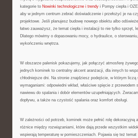
kategorie to
Nowinki technologiczne i trendy
i Pompy ciepła i OZE.
aby w jednym centrum zebrać doświadczenie i przełożyć je na cz
projektowe. Jeśli planujesz budowę nowego obiektu albo odświeżeni
łatwo zauważysz, że temat ciepła i instalacji to nie tylko sprzęt, 
Dlatego mówimy o dopasowaniu mocy, o hydraulice, o sterowaniu, 
wykończeniu wnętrza.
W obszarze palenisk pokazujemy, jak połączyć atmosferę żywego
jednych kominek to centralny akcent aranżacji, dla innych to wsp
chłodniejsze dni. Na stronie znajdziesz podejście, w którym liczą
wymaganiami: odpowiedni wkład, właściwe spięcie z przewodem 
nawiewu do spalania i dobór elementów uzupełniających. Zwraca
dopływu, a także na czystość spalania oraz komfort obsługi.
W zależności od potrzeb, kominek może pełnić rolę dekoracyjną
różnice między rozwiązaniami, które dają przede wszystkim widok 
wspierają temperaturę w pomieszczeniach. Pojawia się też temat 