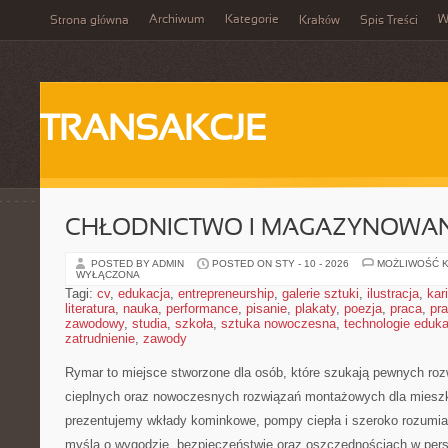
Archiwum
Kategorie
W
Strona główna
Kraków
Spis Treści
TRANSAKCJE
CHŁODNICTWO I MAGAZYNOWANI
POSTED BY ADMIN
POSTED ON STY - 10 - 2026
MOŻLIWOŚĆ 
WYŁĄCZONA
Tagi:
cv
,
edukacja
,
entrepreneurship
,
galerie sztuki
,
ilustracja
,
kar
literatura
,
nauka
,
performance
,
pisanie
,
plakaty
,
poezja
,
praca
,
pr
zawodowy
,
studia
,
szkoła
,
sztuka nowoczesna
,
technologie eduk
zatrudnienie
,
zawody
Rymar to miejsce stworzone dla osób, które szukają pewnych ro
cieplnych oraz nowoczesnych rozwiązań montażowych dla mieszk
prezentujemy wkłady kominkowe, pompy ciepła i szeroko rozumia
myślą o wygodzie, bezpieczeństwie oraz oszczędnościach w persp