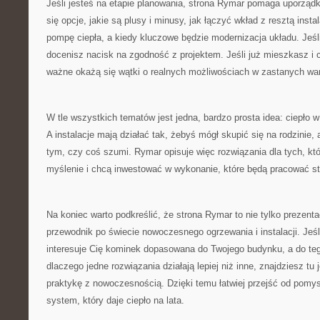
Jeśli jesteś na etapie planowania, strona Rymar pomaga uporząd
się opcje, jakie są plusy i minusy, jak łączyć wkład z resztą instal
pompę ciepła, a kiedy kluczowe będzie modernizacja układu. Jeśli
docenisz nacisk na zgodność z projektem. Jeśli już mieszkasz i
ważne okażą się wątki o realnych możliwościach w zastanych wa
W tle wszystkich tematów jest jedna, bardzo prosta idea: ciepło
A instalacje mają działać tak, żebyś mógł skupić się na rodzinie,
tym, czy coś szumi. Rymar opisuje więc rozwiązania dla tych, kt
myślenie i chcą inwestować w wykonanie, które będą pracować sta
Na koniec warto podkreślić, że strona Rymar to nie tylko prezentac
przewodnik po świecie nowoczesnego ogrzewania i instalacji. Jeśli
interesuje Cię kominek dopasowana do Twojego budynku, a do te
dlaczego jedne rozwiązania działają lepiej niż inne, znajdziesz tu 
praktykę z nowoczesnością. Dzięki temu łatwiej przejść od pomysł
system, który daje ciepło na lata.