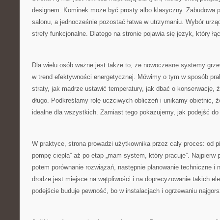
designem. Kominek może być prosty albo klasyczny. Zabudowa pot
salonu, a jednocześnie pozostać łatwa w utrzymaniu. Wybór urządz
strefy funkcjonalne. Dlatego na stronie pojawia się język, który ł
Dla wielu osób ważne jest także to, że nowoczesne systemy grzew
w trend efektywności energetycznej. Mówimy o tym w sposób pra
straty, jak mądrze ustawić temperatury, jak dbać o konserwację,
długo. Podkreślamy rolę uczciwych obliczeń i unikamy obietnic, ż
idealne dla wszystkich. Zamiast tego pokazujemy, jak podejść d
W praktyce, strona prowadzi użytkownika przez cały proces: od p
pompę ciepła” aż po etap „mam system, który pracuje”. Najpierw p
potem porównanie rozwiązań, następnie planowanie techniczne i n
drodze jest miejsce na wątpliwości i na doprecyzowanie takich el
podejście buduje pewność, bo w instalacjach i ogrzewaniu najgor