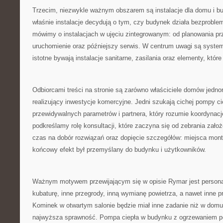
Trzecim, niezwykle ważnym obszarem są instalacje dla domu i b
właśnie instalacje decydują o tym, czy budynek działa bezprobl
mówimy o instalacjach w ujęciu zintegrowanym: od planowania pr
uruchomienie oraz późniejszy serwis. W centrum uwagi są system
istotne bywają instalacje sanitarne, zasilania oraz elementy, któr
Odbiorcami treści na stronie są zarówno właściciele domów jednor
realizujący inwestycje komercyjne. Jedni szukają cichej pompy ci
przewidywalnych parametrów i partnera, który rozumie koordynacj
podkreślamy rolę konsultacji, które zaczyna się od zebrania zało
czas na dobór rozwiązań oraz dopięcie szczegółów: miejsca mont
końcowy efekt był przemyślany do budynku i użytkowników.
Ważnym motywem przewijającym się w opisie Rymar jest persona
kubaturę, inne przegrody, inną wymianę powietrza, a nawet inne 
Kominek w otwartym salonie będzie miał inne zadanie niż w domu,
najwyższa sprawność. Pompa ciepła w budynku z ogrzewaniem p