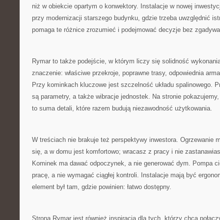
niż w obiekcie opartym o konwektory. Instalacje w nowej inwestycji
przy modernizacji starszego budynku, gdzie trzeba uwzględnić ist
pomaga te różnice zrozumieć i podejmować decyzje bez zgadywa
Rymar to także podejście, w którym liczy się solidność wykonania
znaczenie: właściwe przekroje, poprawne trasy, odpowiednia armat
Przy kominkach kluczowe jest szczelność układu spalinowego. 
są parametry, a także wibracje jednostek. Na stronie pokazujemy, 
to suma detali, które razem budują niezawodność użytkowania.
W treściach nie brakuje też perspektywy inwestora. Ogrzewanie m
się, a w domu jest komfortowo; wracasz z pracy i nie zastanawiasz
Kominek ma dawać odpoczynek, a nie generować dym. Pompa ci
pracę, a nie wymagać ciągłej kontroli. Instalacje mają być ergon
element był tam, gdzie powinien: łatwo dostępny.
Strona Rymar jest również inspiracją dla tych, którzy chcą połą