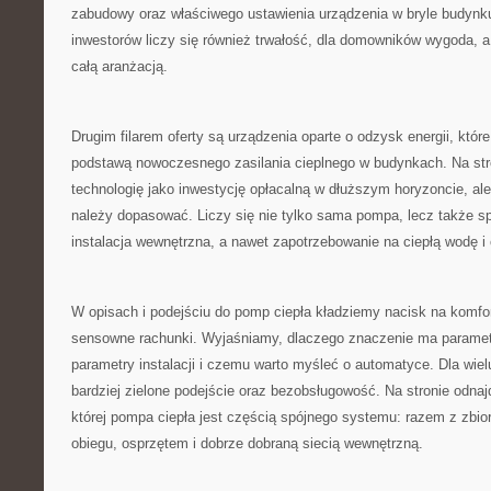
zabudowy oraz właściwego ustawienia urządzenia w bryle budynku 
inwestorów liczy się również trwałość, dla domowników wygoda, a
całą aranżacją.
Drugim filarem oferty są urządzenia oparte o odzysk energii, które
podstawą nowoczesnego zasilania cieplnego w budynkach. Na str
technologię jako inwestycję opłacalną w dłuższym horyzoncie, ale 
należy dopasować. Liczy się nie tylko sama pompa, lecz także sp
instalacja wewnętrzna, a nawet zapotrzebowanie na ciepłą wodę i
W opisach i podejściu do pomp ciepła kładziemy nacisk na komfor
sensowne rachunki. Wyjaśniamy, dlaczego znaczenie ma paramet
parametry instalacji i czemu warto myśleć o automatyce. Dla wielu
bardziej zielone podejście oraz bezobsługowość. Na stronie odnaj
której pompa ciepła jest częścią spójnego systemu: razem z zbio
obiegu, osprzętem i dobrze dobraną siecią wewnętrzną.