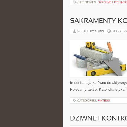
CATEGORIES:
SZKOLNE LIFEHACK
SAKRAMENTY KO
POSTED BY ADMIN
STY - 20 -
treści trafiają zarówno do aktywnyc
Polecamy także: Katolicka etyka i 
CATEGORIES:
FINTESS
DZIWNE I KONT