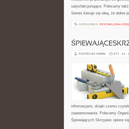
satysfakcjonujące. Polecamy także
Serwis kieruje się ideą, że dobre 
CATEGORIES:
PSYCHOLOGIA CODZ
ŚPIEWAJĄCESKR
POSTED BY ADMIN
STY - 21 -
informacjami, dzięki czemu czyte
zaawansowania. Polecamy Organiza
Śpiewających Skrzypiec opiera si