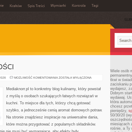
rie
Wymiarki
Kontrola
Tagi
Kraków
Spis Treści
SUB
E
OŚCI
Wiele osób m
permanentny
DESERY
 2026
MOŻLIWOŚĆ KOMENTOWANIA
ZOSTAŁA WYŁĄCZONA
tkwi w świa
I
zaciskaniu p
SŁODKOŚCI
wydajesz, z
Mediaknorr.pl to konkretny blog kulinarny, który powstał
Dobrym start
z myślą o osobach szukających łatwych rozwiązań w
wydawaj. Ust
która automa
kuchni. To miejsce dla tych, którzy chcą gotować
chcesz prze
szybko, a jednocześnie cenią aromat domowych potraw.
pieniędzy,
sp
50/30/20 (wy
Na stronie znajdziesz inspiracje na uniwersalne dania,
oszczędności
miesiącach 
które można przygotować z popularnych składników.
rośnie, a Ty
nie nie musi być wymagające, aby efekty były