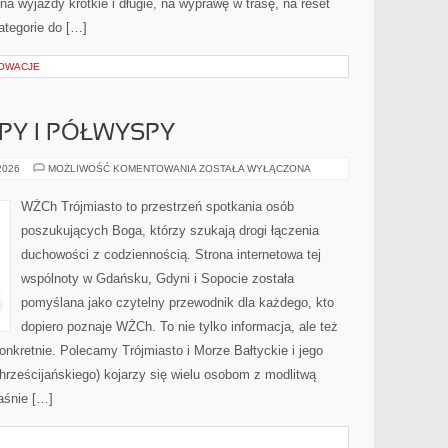
a wyjazdy krótkie i długie, na wyprawę w trasę, na reset
ategorie do […]
NOWACJE
PY I PÓŁWYSPY
POMORSKIE
 2026
MOŻLIWOŚĆ KOMENTOWANIA
ZOSTAŁA WYŁĄCZONA
WYSPY
I
PÓŁWYSPY
WŻCh Trójmiasto to przestrzeń spotkania osób
poszukujących Boga, którzy szukają drogi łączenia
duchowości z codziennością. Strona internetowa tej
wspólnoty w Gdańsku, Gdyni i Sopocie została
pomyślana jako czytelny przewodnik dla każdego, kto
dopiero poznaje WŻCh. To nie tylko informacja, ale też
onkretnie. Polecamy Trójmiasto i Morze Bałtyckie i jego
rześcijańskiego) kojarzy się wielu osobom z modlitwą
aśnie […]