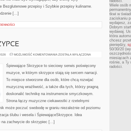
radości.
Wiele osób m
 Bezglutenowe przepisy i Szybkie przepisy kulinarne.
permanentny
jedzenie […]
tkwi w świa
zaciskaniu p
wydajesz, z
IENNOŚCI
Dobrym start
wydawaj. Ust
która automa
chcesz prze
ZYPCE
pieniędzy,
sp
50/30/20 (wy
oszczędności
ŚPIEWAJĄCESKRZYPCE
 2026
MOŻLIWOŚĆ KOMENTOWANIA
ZOSTAŁA WYŁĄCZONA
miesiącach 
rośnie, a Ty
Śpiewające Skrzypce to sieciowy serwis poświęcony
radości.
muzyce, w którym skrzypce stają się sercem narracji.
To miejsce stworzone dla osób, które chcą rozwijać
muzyczną wrażliwość, a także dla tych, którzy pragną
doskonalić technikę na instrumencie smyczkowym.
Strona łączy muzyczne ciekawostki z rzetelnymi
lnik może poczuć swobodę w graniu niezależnie od poziomu
cja ślubu i wesela i ŚpiewająceSkrzypce. Idea
ę na zachwycie do skrzypiec […]