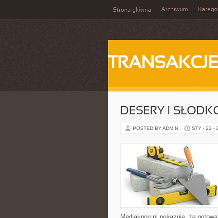
Archiwum
Katego
Strona główna
TRANSAKCJ
DESERY I SŁODK
POSTED BY ADMIN
STY - 22 -
Mediaknorr.pl pokazuje, że gotowa