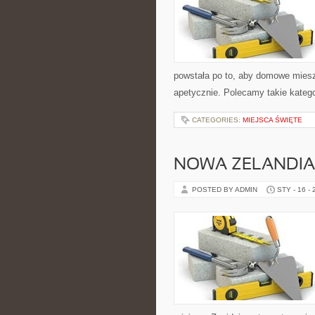
powstała po to, aby domowe miesz
apetycznie. Polecamy takie katego
CATEGORIES:
MIEJSCA ŚWIĘTE
NOWA ZELANDIA
POSTED BY ADMIN
STY - 16 -