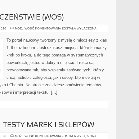
CZEŃSTWIE (WOS)
WIEDZA
 2026
MOŻLIWOŚĆ KOMENTOWANIA
ZOSTAŁA WYŁĄCZONA
O
SPOŁECZEŃSTWIE
(WOS)
To portal naukowy tworzony z myślą o młodzieży z klas
1–8 oraz liceum. Jeśli szukasz miejsca, które tłumaczy
krok po kroku, a do tego pomaga w systematycznych
powtórkach, jesteś w dobrym miejscu. Treści są
przygotowane tak, aby wspierały zarówno tych, którzy
chcą nadrobić zaległości, jak i osoby, które celują w
ka i Chemia. Na stronie znajdziesz omówienia tematów,
isowni i interpretacji tekstu, […]
– TESTY MAREK I SKLEPÓW
ZAKUPY
 2026
MOŻLIWOŚĆ KOMENTOWANIA
ZOSTAŁA WYŁĄCZONA