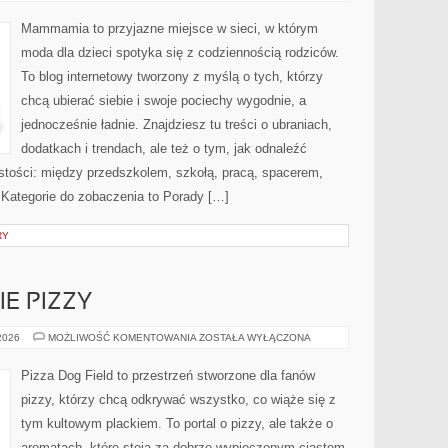
ONLINE
–
TESTY
Mammamia to przyjazne miejsce w sieci, w którym
MAREK
I
moda dla dzieci spotyka się z codziennością rodziców.
SKLEPÓW
To blog internetowy tworzony z myślą o tych, którzy
chcą ubierać siebie i swoje pociechy wygodnie, a
jednocześnie ładnie. Znajdziesz tu treści o ubraniach,
dodatkach i trendach, ale też o tym, jak odnaleźć
istości: między przedszkolem, szkołą, pracą, spacerem,
. Kategorie do zobaczenia to Porady […]
RY
E PIZZY
TRENDY
 2026
MOŻLIWOŚĆ KOMENTOWANIA
ZOSTAŁA WYŁĄCZONA
W
ŚWIECIE
PIZZY
Pizza Dog Field to przestrzeń stworzone dla fanów
pizzy, którzy chcą odkrywać wszystko, co wiąże się z
tym kultowym plackiem. To portal o pizzy, ale także o
aromatach, które stoją za dobrze wypieczonym ciastem,