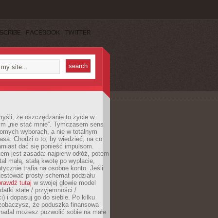
SCRIBE
FACEBOOK
TWITTER
yśli, że oszczędzanie to życie w
m „nie stać mnie”. Tymczasem sens
domych wyborach, a nie w totalnym
asa. Chodzi o to, by wiedzieć, na co
amiast dać się ponieść impulsom.
em jest zasada: najpierw odłóż, potem
al małą, stałą kwotę po wypłacie,
tycznie trafia na osobne konto. Jeśli
testować prosty schemat podziału
rawdź tutaj
w swojej głowie model
datki stałe / przyjemności /
) i dopasuj go do siebie. Po kilku
zobaczysz, że poduszka finansowa
 nadal możesz pozwolić sobie na małe