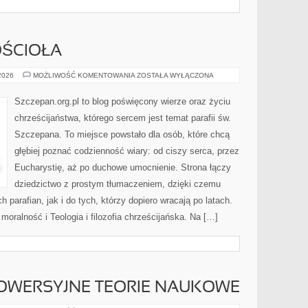
I
ŚCIOŁA
SAKRAMENTY
 2026
MOŻLIWOŚĆ KOMENTOWANIA
ZOSTAŁA WYŁĄCZONA
KOŚCIOŁA
Szczepan.org.pl to blog poświęcony wierze oraz życiu
chrześcijaństwa, którego sercem jest temat parafii św.
Szczepana. To miejsce powstało dla osób, które chcą
głębiej poznać codzienność wiary: od ciszy serca, przez
Eucharystię, aż po duchowe umocnienie. Strona łączy
dziedzictwo z prostym tłumaczeniem, dzięki czemu
h parafian, jak i do tych, którzy dopiero wracają po latach.
moralność i Teologia i filozofia chrześcijańska. Na […]
ROWERSYJNE TEORIE NAUKOWE