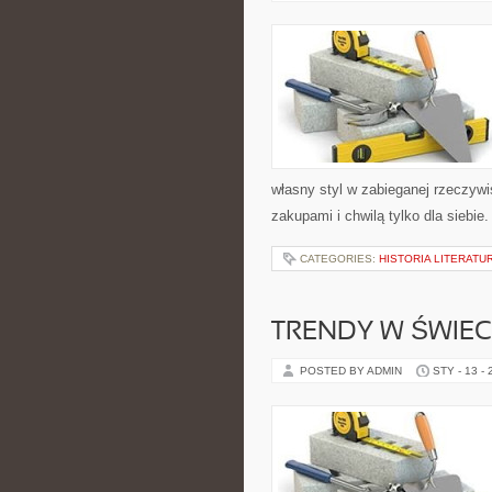
własny styl w zabieganej rzeczyw
zakupami i chwilą tylko dla siebie
CATEGORIES:
HISTORIA LITERATU
TRENDY W ŚWIECI
POSTED BY ADMIN
STY - 13 -