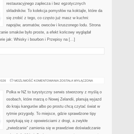
restauracyjnego zaplecza i bez egzotycznych
składników. To kolekcja pomysłów na koktajle, które da
się zrobić z tego, co często już masz w kuchni:
napojów, aromatów, owoców i kruszonego lodu. Strona
anie smaków było proste, a efekt końcowy wyglądał
rie jak: Whisky i bourbon i Przepisy na […]
NOWA
 2026
MOŻLIWOŚĆ KOMENTOWANIA
ZOSTAŁA WYŁĄCZONA
ZELANDIA
Polka w NZ to turystyczny serwis stworzony z myślą o
osobach, które marzą o Nowej Zelandii, planują wyjazd
do kraju kangurów albo po prostu chcą czytać świat w
rytmie przygody. To miejsce, gdzie sprawdzone tipy
spotykają się z opowieściami z drogi, a zwykłe
„zwiedzanie” zamienia się w prawdziwe doświadczanie