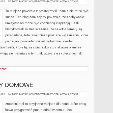
DZIWNE
 2026
MOŻLIWOŚĆ KOMENTOWANIA
ZOSTAŁA WYŁĄCZONA
I
KONTROWERSYJNE
TEORIE
To miejsce powstało z prostej myśli: nauka nie musi być
NAUKOWE
sucha. Ten blog edukacyjny pokazuje, że zdobywanie
umiejętności może być codzienną inspiracją. Jeśli
kiedykolwiek miałeś wrażenie, że szkolne tematy są
przegadane, tutaj znajdziesz prostsze wyjaśnienia, które
pomagają poukładać nawet najbardziej zawiłe
taw treści, które łączą świat szkoły z ciekawostkami ze
wiają się materiały o tym, jak uczyć się skuteczniej, jak
CZNE
ERY DOMOWE
NALEWKI
 2026
MOŻLIWOŚĆ KOMENTOWANIA
ZOSTAŁA WYŁĄCZONA
I
LIKIERY
DOMOWE
zrobdrinka.pl to przyjazne miejsce dla osób, które chcą
łatwo przygotować proste drinki w domu – bez