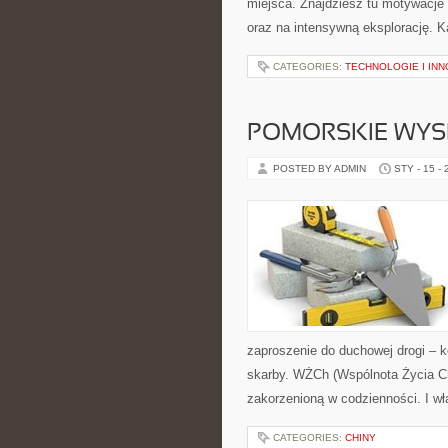
miejsca. Znajdziesz tu motywacje n
oraz na intensywną eksplorację. K
CATEGORIES:
TECHNOLOGIE I IN
POMORSKIE WYS
POSTED BY ADMIN
STY - 15 -
zaproszenie do duchowej drogi – k
skarby. WŻCh (Wspólnota Życia Ch
zakorzenioną w codzienności. I wł
CATEGORIES:
CHINY