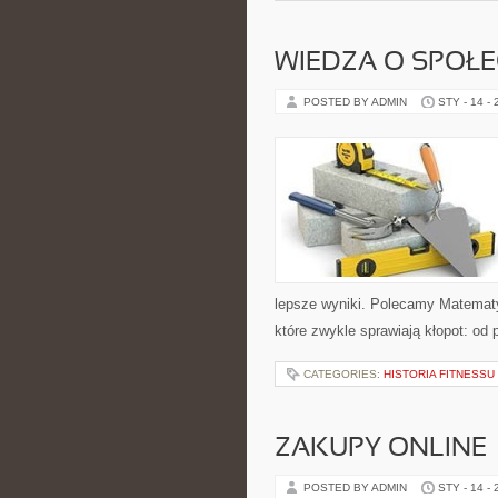
WIEDZA O SPOŁE
POSTED BY ADMIN
STY - 14 -
lepsze wyniki. Polecamy Matematy
które zwykle sprawiają kłopot: od p
CATEGORIES:
HISTORIA FITNESSU
ZAKUPY ONLINE 
POSTED BY ADMIN
STY - 14 -