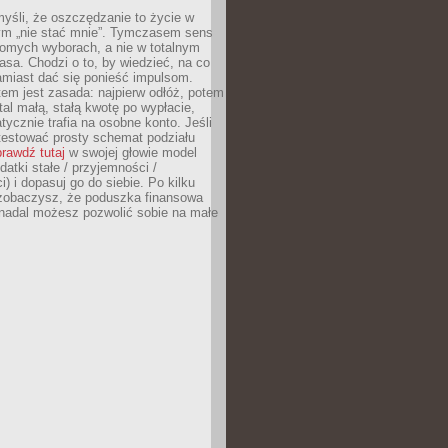
yśli, że oszczędzanie to życie w
m „nie stać mnie”. Tymczasem sens
domych wyborach, a nie w totalnym
asa. Chodzi o to, by wiedzieć, na co
amiast dać się ponieść impulsom.
em jest zasada: najpierw odłóż, potem
al małą, stałą kwotę po wypłacie,
tycznie trafia na osobne konto. Jeśli
testować prosty schemat podziału
rawdź tutaj
w swojej głowie model
datki stałe / przyjemności /
) i dopasuj go do siebie. Po kilku
zobaczysz, że poduszka finansowa
 nadal możesz pozwolić sobie na małe