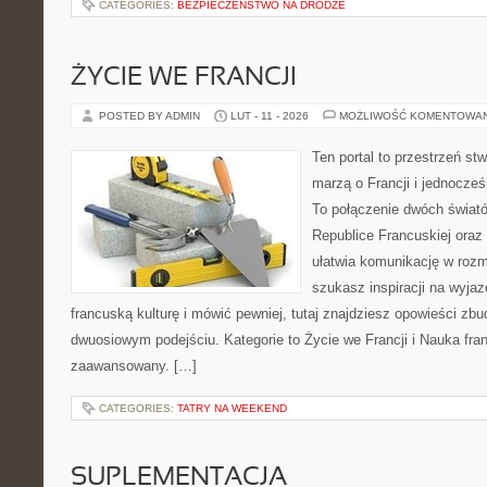
CATEGORIES:
BEZPIECZEŃSTWO NA DRODZE
ŻYCIE WE FRANCJI
POSTED BY ADMIN
LUT - 11 - 2026
MOŻLIWOŚĆ KOMENTOWA
Ten portal to przestrzeń st
marzą o Francji i jednocześ
To połączenie dwóch świat
Republice Francuskiej oraz 
ułatwia komunikację w roz
szukasz inspiracji na wyja
francuską kulturę i mówić pewniej, tutaj znajdziesz opowieści z
dwuosiowym podejściu. Kategorie to Życie we Francji i Nauka fra
zaawansowany. […]
CATEGORIES:
TATRY NA WEEKEND
SUPLEMENTACJA