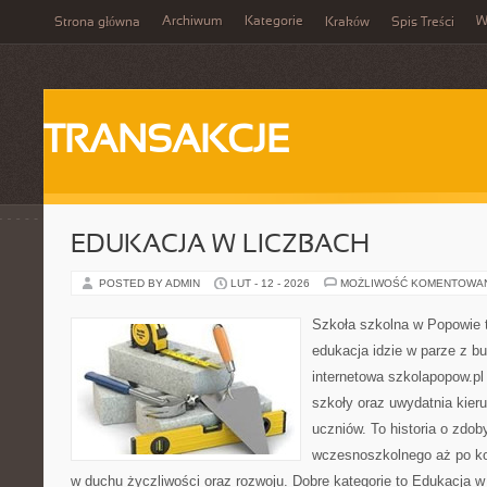
Archiwum
Kategorie
W
Strona główna
Kraków
Spis Treści
TRANSAKCJE
EDUKACJA W LICZBACH
POSTED BY ADMIN
LUT - 12 - 2026
MOŻLIWOŚĆ KOMENTOWA
Szkoła szkolna w Popowie 
edukacja idzie w parze z b
internetowa szkolapopow.pl
szkoły oraz uwydatnia kier
uczniów. To historia o zdo
wczesnoszkolnego aż po ko
w duchu życzliwości oraz rozwoju. Dobre kategorie to Edukacja w