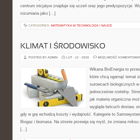
centrum inicjatyw znajduje się uczeń oraz jego predyspozycje. W
rozumiana jako […]
CATEGORIES:
MATEMATYKA W TECHNOLOGII I NAUCE
KLIMAT I ŚRODOWISKO
POSTED BY ADMIN
LUT - 12 - 2026
MOŻLIWOŚĆ KOMENTOWA
Wikana BioEnergia to przes
które chcą ogarnąć temat zie
surowcach biologicznych w 
jednocześnie rzetelny. Str
jak materia organiczna moż
wygląda łańcuch dostaw, o
gdy w grę wchodzą koszty i wydajność. Kategorie to Samowystar
Biogaz i biomasa. Na stronie przewija się myśl, że zmiana miksu
[…]