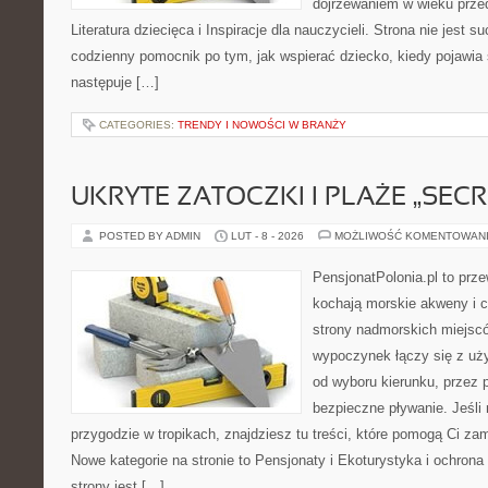
dojrzewaniem w wieku prz
Literatura dziecięca i Inspiracje dla nauczycieli. Strona nie jest 
codzienny pomocnik po tym, jak wspierać dziecko, kiedy pojawia 
następuje […]
CATEGORIES:
TRENDY I NOWOŚCI W BRANŻY
UKRYTE ZATOCZKI I PLAŻE „SECR
POSTED BY ADMIN
LUT - 8 - 2026
MOŻLIWOŚĆ KOMENTOWAN
PensjonatPolonia.pl to prze
kochają morskie akweny i 
strony nadmorskich miejsc
wypoczynek łączy się z uż
od wyboru kierunku, przez 
bezpieczne pływanie. Jeśli
przygodzie w tropikach, znajdziesz tu treści, które pomogą Ci za
Nowe kategorie na stronie to Pensjonaty i Ekoturystyka i ochron
strony jest […]