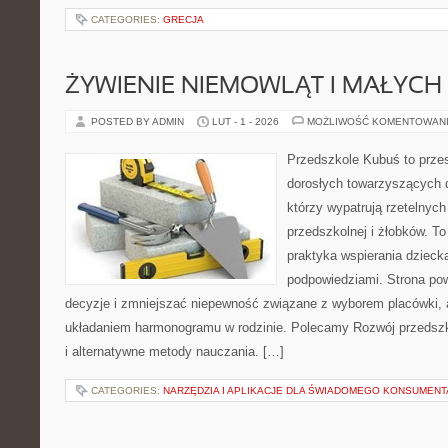
CATEGORIES:
GRECJA
ŻYWIENIE NIEMOWLĄT I MAŁYCH 
POSTED BY ADMIN
LUT - 1 - 2026
MOŻLIWOŚĆ KOMENTOWAN
Przedszkole Kubuś to prze
dorosłych towarzyszących 
którzy wypatrują rzetelnych
przedszkolnej i żłobków. To
praktyka wspierania dzieck
podpowiedziami. Strona pow
decyzje i zmniejszać niepewność związane z wyborem placówki, a
układaniem harmonogramu w rodzinie. Polecamy Rozwój przedsz
i alternatywne metody nauczania. […]
CATEGORIES:
NARZĘDZIA I APLIKACJE DLA ŚWIADOMEGO KONSUMENT