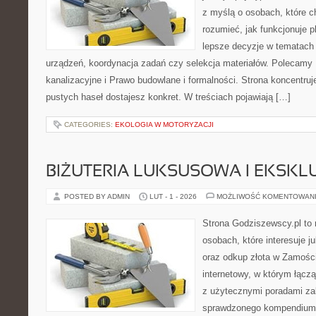
z myślą o osobach, które c
rozumieć, jak funkcjonuje 
lepsze decyzje w tematach 
urządzeń, koordynacja zadań czy selekcja materiałów. Polecamy 
kanalizacyjne i Prawo budowlane i formalności. Strona koncentruj
pustych haseł dostajesz konkret. W treściach pojawiają […]
CATEGORIES:
EKOLOGIA W MOTORYZACJI
BIŻUTERIA LUKSUSOWA I EKSK
POSTED BY ADMIN
LUT - 1 - 2026
MOŻLIWOŚĆ KOMENTOWAN
Strona Godziszewscy.pl to 
osobach, które interesuje ju
oraz odkup złota w Zamościu
internetowy, w którym łącz
z użytecznymi poradami za
sprawdzonego kompendium p