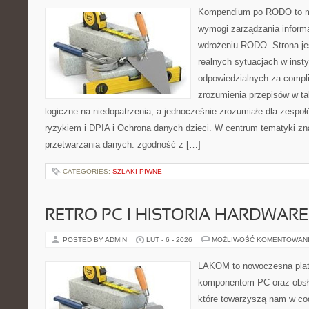
Kompendium po RODO to mi
wymogi zarządzania informa
wdrożeniu RODO. Strona je
realnych sytuacjach w inst
odpowiedzialnych za complia
zrozumienia przepisów w ta
logiczne na niedopatrzenia, a jednocześnie zrozumiałe dla zesp
ryzykiem i DPIA i Ochrona danych dzieci. W centrum tematyki zn
przetwarzania danych: zgodność z […]
CATEGORIES:
SZLAKI PIWNE
RETRO PC I HISTORIA HARDWARE
POSTED BY ADMIN
LUT - 6 - 2026
MOŻLIWOŚĆ KOMENTOWAN
LAKOM to nowoczesna plat
komponentom PC oraz obsłu
które towarzyszą nam w co