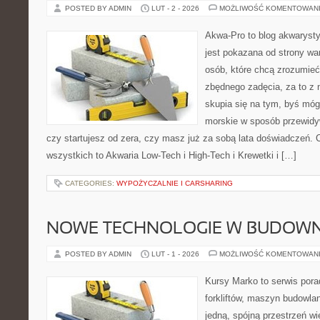
POSTED BY ADMIN
LUT - 2 - 2026
MOŻLIWOŚĆ KOMENTOWAN
Akwa-Pro to blog akwaryst
jest pokazana od strony war
osób, które chcą zrozumie
zbędnego zadęcia, za to z 
skupia się na tym, byś mó
morskie w sposób przewidyw
czy startujesz od zera, czy masz już za sobą lata doświadczeń. 
wszystkich to Akwaria Low-Tech i High-Tech i Krewetki i […]
CATEGORIES:
WYPOŻYCZALNIE I CARSHARING
NOWE TECHNOLOGIE W BUDOWN
POSTED BY ADMIN
LUT - 1 - 2026
MOŻLIWOŚĆ KOMENTOWAN
Kursy Marko to serwis pora
forkliftów, maszyn budowla
jedną, spójną przestrzeń w