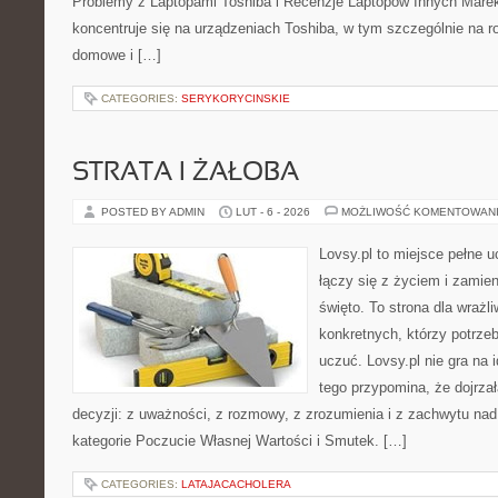
Problemy z Laptopami Toshiba i Recenzje Laptopów Innych Marek
koncentruje się na urządzeniach Toshiba, w tym szczególnie na rod
domowe i […]
CATEGORIES:
SERYKORYCINSKIE
STRATA I ŻAŁOBA
POSTED BY ADMIN
LUT - 6 - 2026
MOŻLIWOŚĆ KOMENTOWAN
Lovsy.pl to miejsce pełne 
łączy się z życiem i zamie
święto. To strona dla wrażli
konkretnych, którzy potrzeb
uczuć. Lovsy.pl nie gra na 
tego przypomina, że dojrza
decyzji: z uważności, z rozmowy, z zrozumienia i z zachwytu nad
kategorie Poczucie Własnej Wartości i Smutek. […]
CATEGORIES:
LATAJACACHOLERA