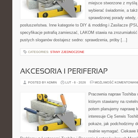
miejsce stworzone z myślą 
wybierać świadomie, a także
sprawdzonej porady wtedy,
posłuszeństwa. Inne kategorie to DIY & modding i Zasilacze (PS
specyfikacje potrafią zamieszać, LAKOM stawia na zrozumiałość
pustych sloganów dostajesz sedno: sprawdzenia, próby […]
CATEGORIES:
STANY ZJEDNOCZONE
AKCESORIA I PERIFERIAP
POSTED BY ADMIN
LUT - 6 - 2026
MOŻLIWOŚĆ KOMENTOWAN
Pracownia napraw Toshiba 
którym stawiamy na rzeteln
potem planujemy naprawę kr
interesuje Cię Serwis Toshi
pokaże, jak podchodzimy d
realnie wymagać. Ciekawe k