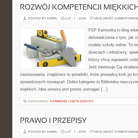
ROZWÓJ KOMPETENCJI MIĘKKIC
POSTED BY ADMIN
LUT - 7 - 2026
MOŻLIWOŚĆ KOMENTOWAN
PSP Kamionka to blog eduka
doświadczenia o tym, jak 
modelu szkoły online. To m
dzieciach i młodzieży, opi
którzy chcą usprawnić codz
Jeśli interesuje Cię działani
zastosowania, znajdziesz tu poradniki, które prowadzą krok po k
sprawdzonych rozwiązań. Dobre kategorie to Biblioteka nauczycie
miękkich. Idea serwisu jest prosta: pomagać […]
CATEGORIES:
KARMIENIE I DIETA DZIECKA
PRAWO I PRZEPISY
POSTED BY ADMIN
LUT - 7 - 2026
MOŻLIWOŚĆ KOMENTOWAN