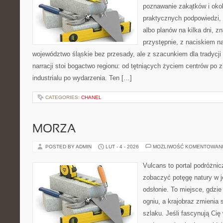
poznawanie zakątków i okoli
praktycznych podpowiedzi
albo planów na kilka dni, z
przystępnie, z naciskiem n
województwo śląskie bez przesady, ale z szacunkiem dla tradycji 
narracji stoi bogactwo regionu: od tętniących życiem centrów po z
industrialu po wydarzenia. Ten […]
CATEGORIES:
CHANEL
MORZA
POSTED BY ADMIN
LUT - 4 - 2026
MOŻLIWOŚĆ KOMENTOWAN
Vulcans to portal podróżnic
zobaczyć potęgę natury w jej
odsłonie. To miejsce, gdzie 
ogniu, a krajobraz zmienia
szlaku. Jeśli fascynują Cię