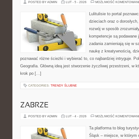
POSTED BY ADMIN
LUT - 5 - 2026
MOŻLIWOŚĆ KOMENTOWAN
Lulitulisie to portal pozna
dzieciach oraz o dorosłych
rozwój w sposób zrozumiały
kompetencje są podawane j
zadania zamieniają się w sa
naukę z kreatywnością, dz
poznawać różne ścieżki i wybierać to, co najbardziej intryguje. 
Geografia. Główną ideą jest stworzenie życzliwej przestrzeni, w k
krok po […]
CATEGORIES:
TRENDY ŚLUBNE
ZABRZE
POSTED BY ADMIN
LUT - 4 - 2026
MOŻLIWOŚĆ KOMENTOWAN
Ta platforma to blog turys
Śląsk – miejsce, w którym