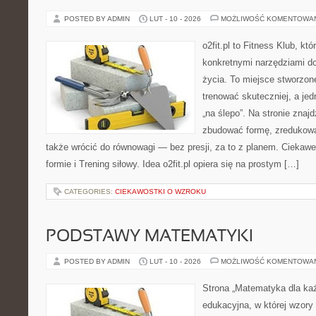
POSTED BY ADMIN
LUT - 10 - 2026
MOŻLIWOŚĆ KOMENTOWA
o2fit.pl to Fitness Klub, kt
konkretnymi narzędziami do
życia. To miejsce stworzon
trenować skuteczniej, a jed
„na ślepo”. Na stronie znaj
zbudować formę, zredukowa
także wrócić do równowagi — bez presji, za to z planem. Ciekaw
formie i Trening siłowy. Idea o2fit.pl opiera się na prostym […]
CATEGORIES:
CIEKAWOSTKI O WZROKU
PODSTAWY MATEMATYKI
POSTED BY ADMIN
LUT - 10 - 2026
MOŻLIWOŚĆ KOMENTOWA
Strona „Matematyka dla każ
edukacyjna, w której wzory