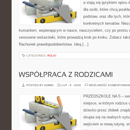
a stają się językiem opisu 
dla osób, które chcą pouk
podstaw, oraz dla tych, któ
konkretnych tematów. Nieza
kursantem, wspierającym w nauce, nauczycielem, czy po prostu 
sensowne wskazówki, które prowadzą krok po kroku. Zobacz tak
Rachunek prawdopodobieństwa. Ideą […]
CATEGORIES:
ROLKI
WSPÓŁPRACA Z RODZICAMI
POSTED BY ADMIN
LUT - 9 - 2026
MOŻLIWOŚĆ KOMENTOWAN
PRZEDSZKOLE NA 5 – serw
miejsce, w którym rodzice
dziecko przez żłobek znajdą
skupia się na realnych syt
wejściem w nową rutynę, em