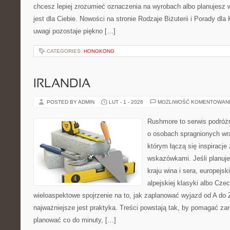
chcesz lepiej zrozumieć oznaczenia na wyrobach albo planujesz wy
jest dla Ciebie. Nowości na stronie Rodzaje Biżuterii i Porady dl
uwagi pozostaje piękno […]
CATEGORIES:
HONGKONG
IRLANDIA
POSTED BY ADMIN
LUT - 1 - 2026
MOŻLIWOŚĆ KOMENTOWAN
Rushmore to serwis podróżn
o osobach spragnionych wra
którym łączą się inspiracje
wskazówkami. Jeśli planuje
kraju wina i sera, europejsk
alpejskiej klasyki albo Czec
wieloaspektowe spojrzenie na to, jak zaplanować wyjazd od A do
najważniejsze jest praktyka. Treści powstają tak, by pomagać za
planować co do minuty, […]