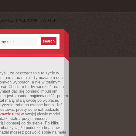
SCRIBE
FACEBOOK
TWITTER
yśli, że oszczędzanie to życie w
m „nie stać mnie”. Tymczasem sens
domych wyborach, a nie w totalnym
asa. Chodzi o to, by wiedzieć, na co
amiast dać się ponieść impulsom.
em jest zasada: najpierw odłóż, potem
al małą, stałą kwotę po wypłacie,
tycznie trafia na osobne konto. Jeśli
testować prosty schemat podziału
rawdź tutaj
w swojej głowie model
datki stałe / przyjemności /
) i dopasuj go do siebie. Po kilku
zobaczysz, że poduszka finansowa
 nadal możesz pozwolić sobie na małe