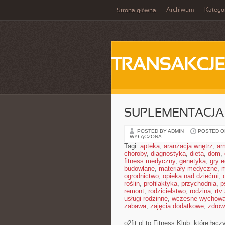
Archiwum
Katego
Strona główna
TRANSAKCJ
SUPLEMENTACJA
POSTED BY ADMIN
POSTED ON
WYŁĄCZONA
Tagi:
apteka
,
aranżacja wnętrz
,
ar
choroby
,
diagnostyka
,
dieta
,
dom
,
fitness medyczny
,
genetyka
,
gry 
budowlane
,
materiały medyczne
,
m
ogrodnictwo
,
opieka nad dziećmi
,
roślin
,
profilaktyka
,
przychodnia
,
p
remont
,
rodzicielstwo
,
rodzina
,
rtv
usługi rodzinne
,
wczesne wychowa
zabawa
,
zajęcia dodatkowe
,
zdrow
o2fit.pl to Fitness Klub, które łą