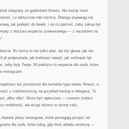
 dział związany ze gadżetami fitness. Nie każdy musi
edzieć, co faktycznie robi różnicę. Dlatego pojawiają się
ową, jak podejść do ławek, i na co patrzeć, żeby zakup był
 tematy z obszaru wsparcia żywieniowego — z naciskiem na
y”.
dsecie. Bo forma to nie tylko plan, ale też głowa: jak nie
it.pl podpowiada, jak budować nawyk, jak rozbrajać lęk
e, żeby były Twoje. W praktyce to wsparcie dla osób, które
le miesiącami.
znajdziesz też przestrzeń dla tematów typu taniec fitness, a
ość z codziennością, na przykład trening w delegacji. To
być „albo–albo”. Może być wpleciona — czasem zrobisz
z mobilność, ale wciąż idziesz w stronę celu.
 również plany treningowe, które pomagają przejść od
iązanie dla osób, które lubią, gdy ktoś układa strukturę —