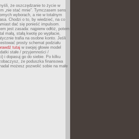
yśli, że oszczędzanie to życie w
m „nie stać mnie”. Tymczasem sens
domych wyborach, a nie w totalnym
asa. Chodzi o to, by wiedzieć, na co
amiast dać się ponieść impulsom.
em jest zasada: najpierw odłóż, potem
al małą, stałą kwotę po wypłacie,
tycznie trafia na osobne konto. Jeśli
testować prosty schemat podziału
rawdź tutaj
w swojej głowie model
datki stałe / przyjemności /
) i dopasuj go do siebie. Po kilku
zobaczysz, że poduszka finansowa
 nadal możesz pozwolić sobie na małe