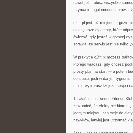
nawet jeśli robisz wszystko samodz
trzymanie regularności i sprawia, 
o2fit.pl jest też miejscem, gdzie l
najczęstsze dylematy, które odpowi
ćwiczyć, gdy jesteś w gorszej dysp
sprawia, że serwis jest nie tylko „
W praktyce o2fit.pl możesz trakto
którego wracasz, gdy chcesz pod
prosty plan na start — a potem b
do siebie: jeśli w danym tygodniu 
mniej, wybierasz lżejszą sesję i n
To właśnie jest sedno Fitness Klu
zrozumieć, że efekty nie biorą się
jednym miejscu inspiracje do diet
nawyków, łatwiej jest utrzymać kie