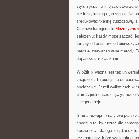
stylu życia. To miejsce stworzone
nie lubią treningu „na ślepo”. Na 
zredukować tkankę tłuszczową, a 
Ciekawe kategorie to
Mężczyzna w
założeniu: każdy może zacząć, jeś
tematy od podstaw: od pierwszyc
bardziej zaawansowane metody. To 
dopasować rozwiązanie.
W o2fit.pl ważna jest też uniwersa
znajdziesz tu podejście do budowa
obciążenie. Jeżeli wolisz ruch w c
plan. A jeśli chcesz łączyć różne ś
+ regeneracja.
Strona rozwija tematy związane z 
chodzi o to, by czytać dla samego
sprawność. Dlatego znajdziesz tu t
też materiały, które wspierają os