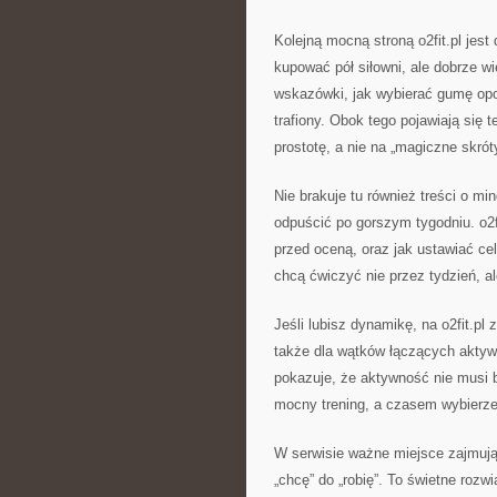
Kolejną mocną stroną o2fit.pl jest
kupować pół siłowni, ale dobrze wi
wskazówki, jak wybierać gumę opor
trafiony. Obok tego pojawiają się
prostotę, a nie na „magiczne skrót
Nie brakuje tu również treści o min
odpuścić po gorszym tygodniu. o2f
przed oceną, oraz jak ustawiać cel
chcą ćwiczyć nie przez tydzień, a
Jeśli lubisz dynamikę, na o2fit.pl 
także dla wątków łączących aktywn
pokazuje, że aktywność nie musi 
mocny trening, a czasem wybierzes
W serwisie ważne miejsce zajmują
„chcę” do „robię”. To świetne rozw