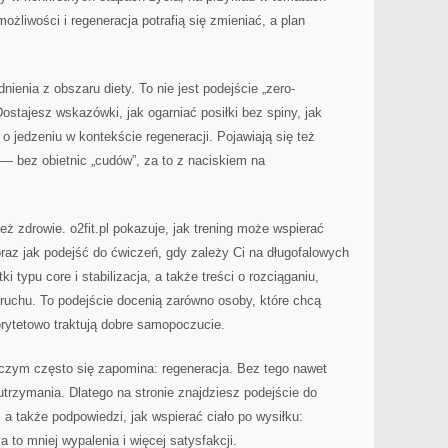
możliwości i regeneracja potrafią się zmieniać, a plan
nienia z obszaru diety. To nie jest podejście „zero-
ostajesz wskazówki, jak ogarniać posiłki bez spiny, jak
o jedzeniu w kontekście regeneracji. Pojawiają się też
 bez obietnic „cudów”, za to z naciskiem na
ż zdrowie. o2fit.pl pokazuje, jak trening może wspierać
raz jak podejść do ćwiczeń, gdy zależy Ci na długofalowych
ki typu core i stabilizacja, a także treści o rozciąganiu,
ruchu. To podejście docenią zarówno osoby, które chcą
riorytetowo traktują dobre samopoczucie.
o czym często się zapomina: regeneracja. Bez tego nawet
 utrzymania. Dlatego na stronie znajdziesz podejście do
a także podpowiedzi, jak wspierać ciało po wysiłku:
to mniej wypalenia i więcej satysfakcji.