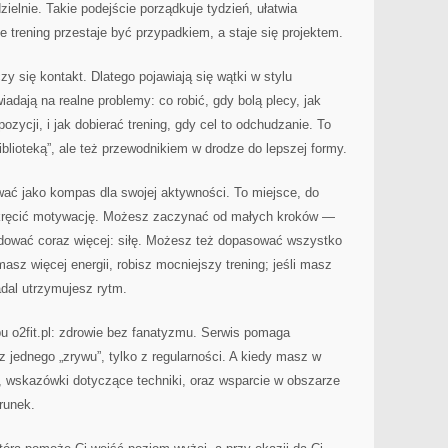
ielnie. Takie podejście porządkuje tydzień, ułatwia
że trening przestaje być przypadkiem, a staje się projektem.
iczy się kontakt. Dlatego pojawiają się wątki w stylu
adają na realne problemy: co robić, gdy bolą plecy, jak
ozycji, i jak dobierać trening, gdy cel to odchudzanie. To
biblioteką”, ale też przewodnikiem w drodze do lepszej formy.
wać jako kompas dla swojej aktywności. To miejsce, do
kręcić motywację. Możesz zaczynać od małych kroków —
udować coraz więcej: siłę. Możesz też dopasować wszystko
masz więcej energii, robisz mocniejszy trening; jeśli masz
adal utrzymujesz rytm.
bu o2fit.pl: zdrowie bez fanatyzmu. Serwis pomaga
 z jednego „zrywu”, tylko z regularności. A kiedy masz w
y, wskazówki dotyczące techniki, oraz wsparcie w obszarze
runek.