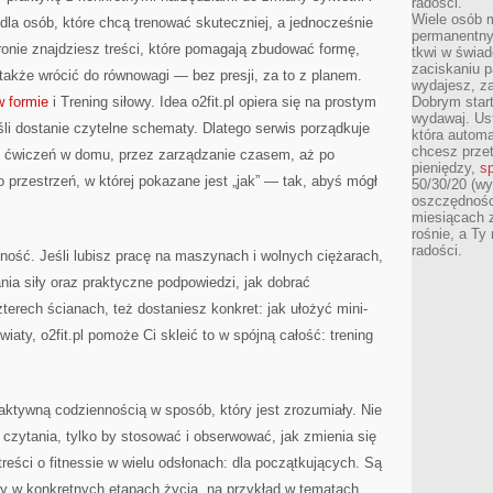
radości.
Wiele osób m
 dla osób, które chcą trenować skuteczniej, a jednocześnie
permanentny
stronie znajdziesz treści, które pomagają zbudować formę,
tkwi w świa
zaciskaniu p
także wrócić do równowagi — bez presji, za to z planem.
wydajesz, z
 formie
i Trening siłowy. Idea o2fit.pl opiera się na prostym
Dobrym start
wydawaj. Ust
li dostanie czytelne schematy. Dlatego serwis porządkuje
która automa
chcesz prze
h ćwiczeń w domu, przez zarządzanie czasem, aż po
pieniędzy,
sp
przestrzeń, w której pokazane jest „jak” — tak, abyś mógł
50/30/20 (wy
oszczędności
miesiącach 
rośnie, a Ty
radości.
lność. Jeśli lubisz pracę na maszynach i wolnych ciężarach,
nia siły oraz praktyczne podpowiedzi, jak dobrać
zterech ścianach, też dostaniesz konkret: jak ułożyć mini-
wiaty, o2fit.pl pomoże Ci skleić to w spójną całość: trening
aktywną codziennością w sposób, który jest zrozumiały. Nie
 czytania, tylko by stosować i obserwować, jak zmienia się
reści o fitnessie w wielu odsłonach: dla początkujących. Są
oby w konkretnych etapach życia, na przykład w tematach