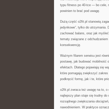
typu fitness po 40-tce — bo cele, 
powinien to brać pod uwagę.
Dużą część o2fit.pl stanowią zagad
jedynkowe”, tylko do utrzymania. D
zachować balans, oraz jak myśleć 
tematy związane z odchudzaniem —
konsekwencję.
Ważnym filarem serwisu jest równie
postawę, jak budować mobilność o
efektach. Dlatego pojawiają się wąt
które pomagają zwiększyć zakres 
podkręcić formę, jak i te, które p
o2fit.pl zwraca też uwagę na to, 
najlepszy plan staje się trudny do
rozsądnego zwiększania obciążeń, 
nawodnieniem. W praktyce oznacza 